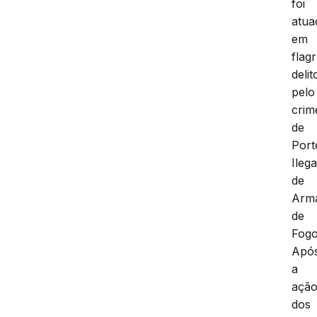
foi
atua
em
flag
delit
pelo
crim
de
Port
Ilega
de
Arm
de
Fogo
Apó
a
açã
dos