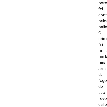
por
foi
cont
pelo
polic
O
crim
foi
pres
port
uma
arm
de
fogo
do
tipo
revó
cali