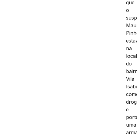
que
o
susp
Maur
Pinh
esta
na
loca
do
bair
Vila
Isab
come
drog
e
port
uma
arm