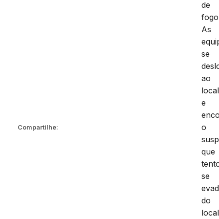
de
fogo
As
equi
se
desl
ao
local
e
enc
o
Compartilhe:
susp
que
tent
se
evad
do
local