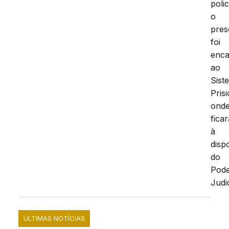
polic
o
pres
foi
enc
ao
Sist
Pris
ond
ficar
à
disp
do
Pod
Judic
ÚLTIMAS NOTÍCIAS