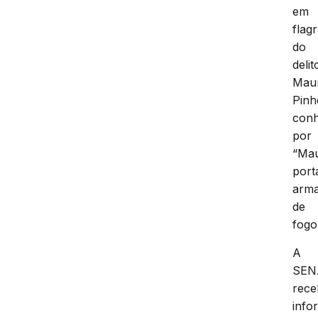
em
flag
do
delit
Maur
Pinh
conh
por
“Mau
port
arm
de
fogo
A
SEN
rec
info