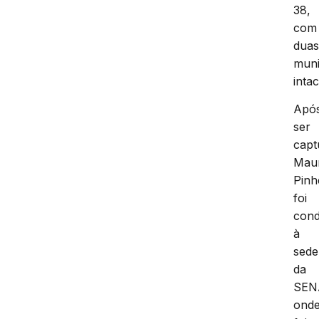
38,
com
dua
mun
intac
Apó
ser
capt
Maur
Pinh
foi
cond
à
sede
da
SEN
ond