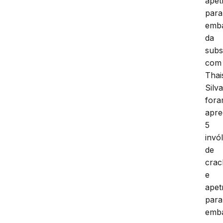
apet
para
emb
da
subs
com
Thai
Silv
for
apre
5
invó
de
crac
e
apet
para
emb