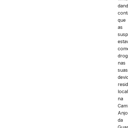
dan
cont
que
as
susp
est
come
drog
nas
suas
devi
resi
loca
na
Cam
Anjo
da
Gua