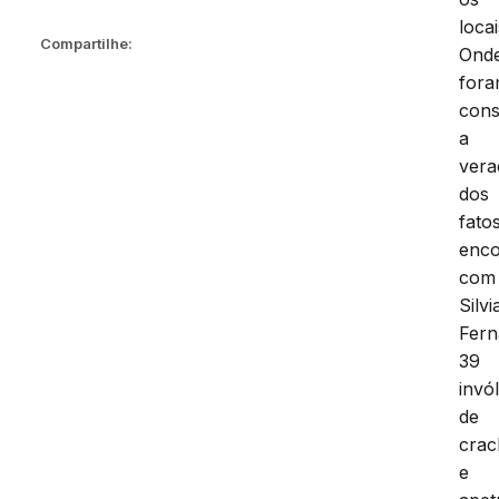
loca
Compartilhe:
Ond
for
cons
a
vera
dos
fatos
enco
com
Silvi
Fer
39
invó
de
crac
e