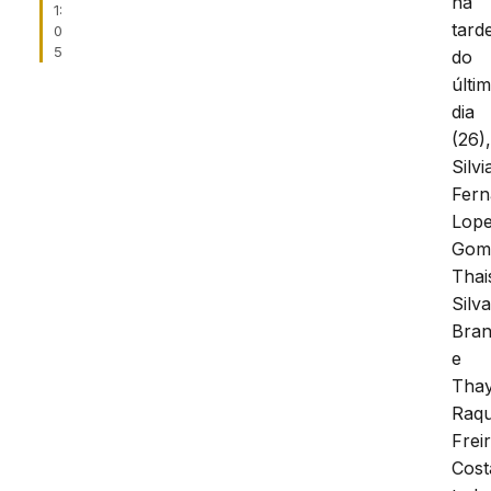
na
1:
tard
0
5
do
últi
dia
(26)
Silvi
Fer
Lop
Gom
Thai
Silv
Bra
e
Tha
Raqu
Frei
Cost