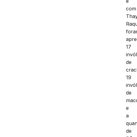
e
com
Tha
Raqu
for
apre
17
invó
de
crac
19
invó
de
mac
e
a
quan
de