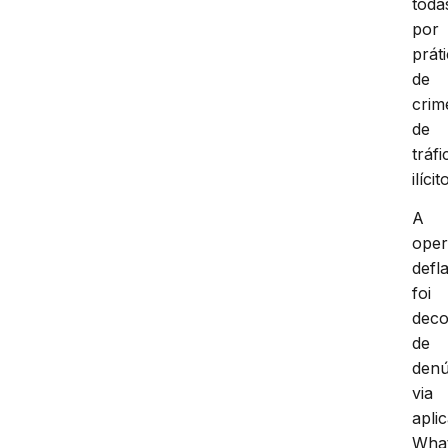
toda
por
prát
de
crim
de
tráfi
ilícit
A
ope
defl
foi
deco
de
denú
via
aplic
Wha