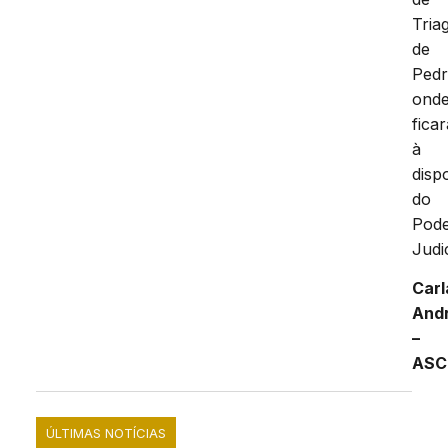
Tria
de
Pedr
ond
fica
à
disp
do
Pod
Judic
Carl
And
–
ASC
ÚLTIMAS NOTÍCIAS