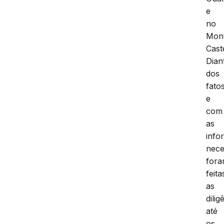
e
no
Mon
Cast
Dian
dos
fato
e
com
as
info
nece
for
feita
as
dilig
até
os