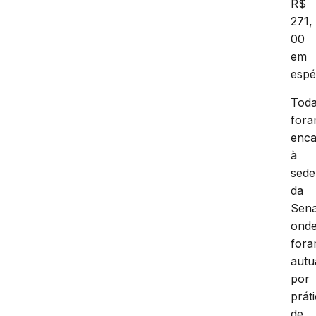
R$
271,
00
em
espé
Tod
for
enc
à
sede
da
Sena
ond
for
autu
por
prát
de