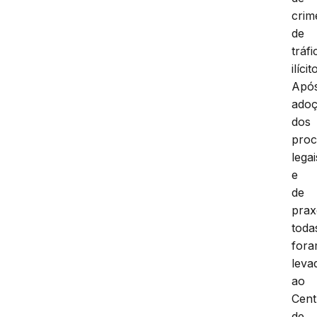
crim
de
tráfi
ilícit
Apó
ado
dos
proc
legai
e
de
prax
toda
for
leva
ao
Cent
de