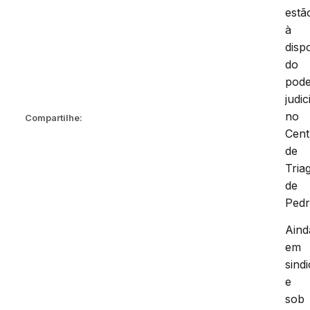
estã
à
disp
do
pod
judic
no
Compartilhe:
Cent
de
Tria
de
Pedr
Aind
em
sind
e
sob