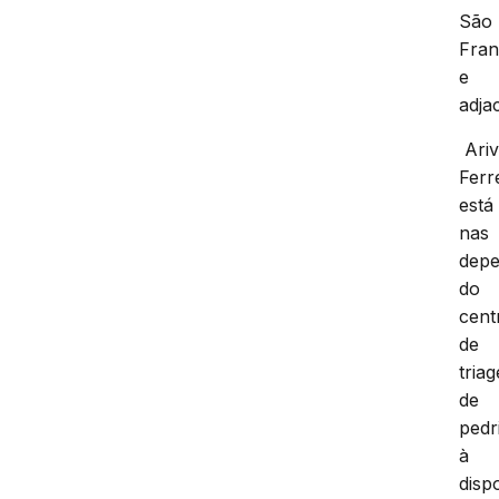
São
Fran
e
adja
Ariv
Ferr
está
nas
depe
do
cent
de
tria
de
pedr
à
disp