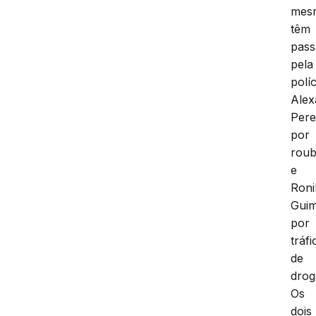
mes
têm
pas
pela
políc
Alex
Pere
por
rou
e
Roni
Gui
por
tráfi
de
drog
Os
dois