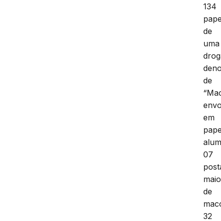
134
pape
de
uma
drog
den
de
“Mac
envo
em
pape
alum
07
post
maio
de
mac
32