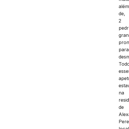
alé
de,
2
pedr
gran
pron
para
des
Tod
esse
apet
est
na
resi
de
Alex
Pere
loca