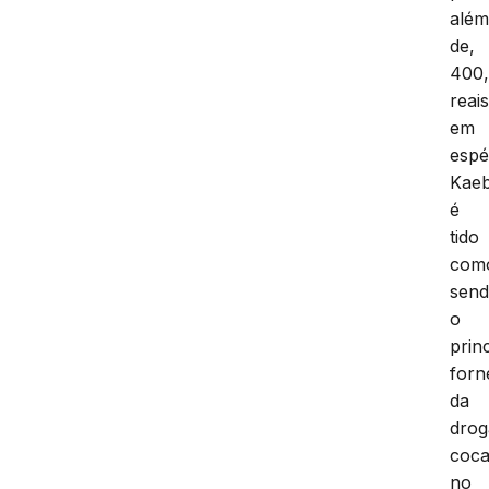
alé
de,
400
reai
em
espé
Kae
é
tido
com
sen
o
prin
forn
da
drog
coca
no