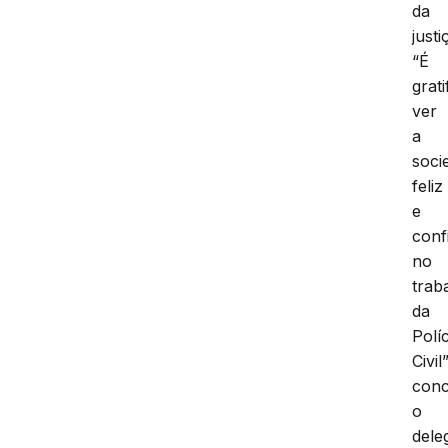
da
justi
“É
grati
ver
a
soci
feliz
e
conf
no
trab
da
Políc
Civil”
conc
o
dele