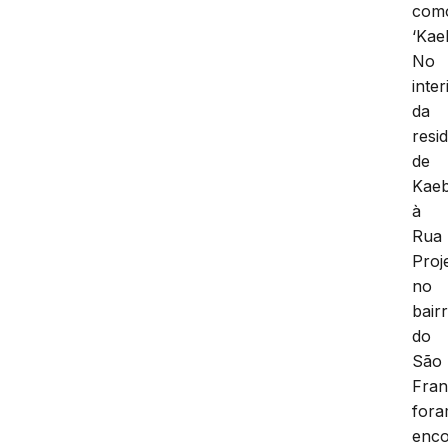
com
‘Kae
No
inter
da
resi
de
Kaeb
à
Rua
Proj
no
bair
do
São
Fran
for
enco