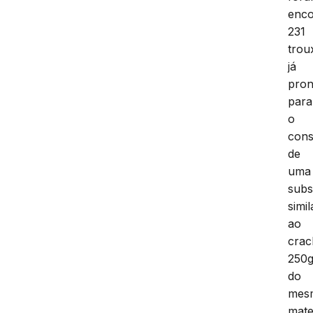
enco
231
trou
já
pron
para
o
con
de
uma
subs
simil
ao
crac
250
do
mes
mate