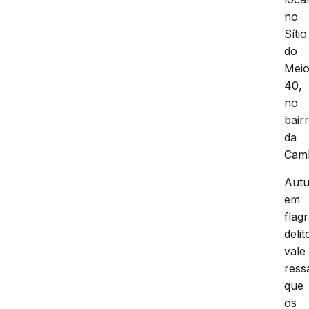
no
Sítio
do
Meio
40,
no
bair
da
Cam
Aut
em
flag
delit
vale
ress
que
os