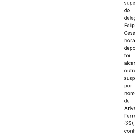
supe
do
dele
Feli
Césa
hora
depo
foi
alca
outr
susp
por
nom
de
Ariv
Ferr
(25),
conh