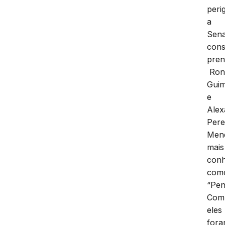
peri
a
Sen
cons
pren
Roni
Gui
e
Alex
Pere
Men
mais
conh
com
“Pen
Com
eles
for