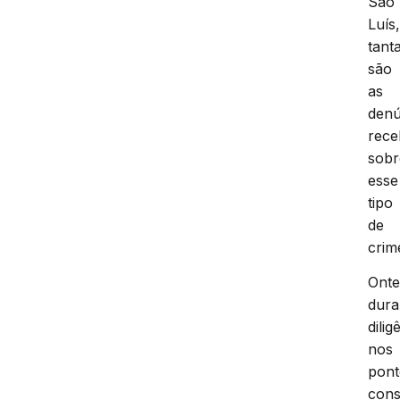
São
Luís
tant
são
as
denú
rece
sobr
esse
tipo
de
crim
Ont
dura
dilig
nos
pont
cons