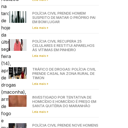
na
tarde
POLÍCIA CIVIL PRENDE HOMEM
SUSPEITO DE MATAR O PRÓPRIO PAI
de
EM BOM LUGAR
hoje
Leia mais »
da
POLÍCIA CIVIL RECUPERA 25
última
CELULARES E RESTITUI APARELHOS
segunda-
ÀS VÍTIMAS EM PINHEIRO
feira
Leia mais »
(14),
TRÁFICO DE DROGAS: POLÍCIA CIVIL
apreensão
PRENDE CASAL NA ZONA RURAL DE
de
TIMON
Leia mais »
drogas
(maconha),
INVESTIGADO POR TENTATIVA DE
armas
HOMICÍDIO E HOMICÍDIO É PRESO EM
SANTA QUITÉRIA DO MARANHÃO
de
Leia mais »
fogo
e
POLÍCIA CIVIL PRENDE NOVE HOMENS
munições