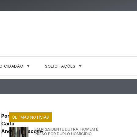
AO CIDADÃO
SOLICITAÇÕES
Por:
ÚLTIMAS NOTÍCIAS
Carla
EM PRESIDENTE DUTRA, HOMEM É
Andrade/Ascom-
PRESO POR DUPLO HOMICÍDIO