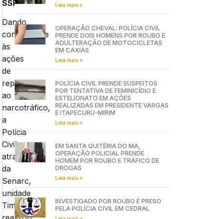
SSP
Leia mais »
Dando
OPERAÇÃO CHEVAL: POLÍCIA CIVIL
continuidade
PRENDE DOIS HOMENS POR ROUBO E
ADULTERAÇÃO DE MOTOCICLETAS
às
EM CAXIAS
ações
Leia mais »
de
repressão
POLÍCIA CIVIL PRENDE SUSPEITOS
POR TENTATIVA DE FEMINICÍDIO E
ao
ESTELIONATO EM AÇÕES
REALIZADAS EM PRESIDENTE VARGAS
narcotráfico,
E ITAPECURU-MIRIM
a
Leia mais »
Polícia
Civil,
EM SANTA QUITÉRIA DO MA,
OPERAÇÃO POLICIAL PRENDE
através
HOMEM POR ROUBO E TRÁFICO DE
DROGAS
da
Leia mais »
Senarc,
unidade
INVESTIGADO POR ROUBO É PRESO
Timon,
PELA POLÍCIA CIVIL EM CEDRAL
realizou
Leia mais »