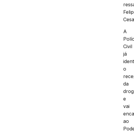
ress
Feli
Cesa
A
Políc
Civil
já
ident
o
rece
da
drog
e
vai
enc
ao
Pod