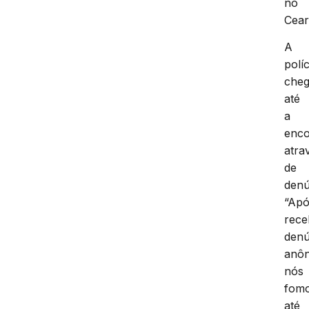
no
Cear
A
políc
che
até
a
enc
atra
de
denú
“Ap
rece
denú
anôn
nós
fom
até