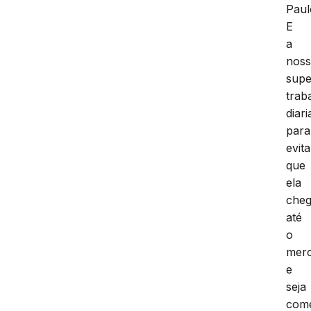
Paul
E
a
nos
supe
trab
diar
para
evita
que
ela
che
até
o
mer
e
seja
come