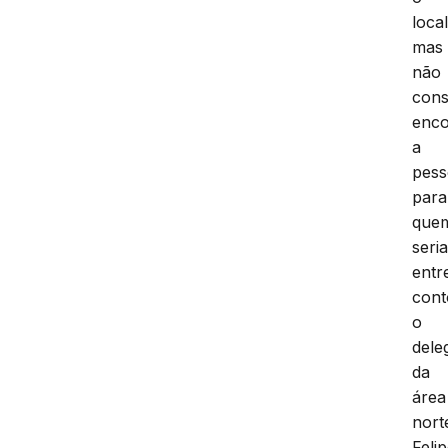
local
mas
não
con
enco
a
pes
para
que
seri
entr
con
o
dele
da
área
nort
Feli