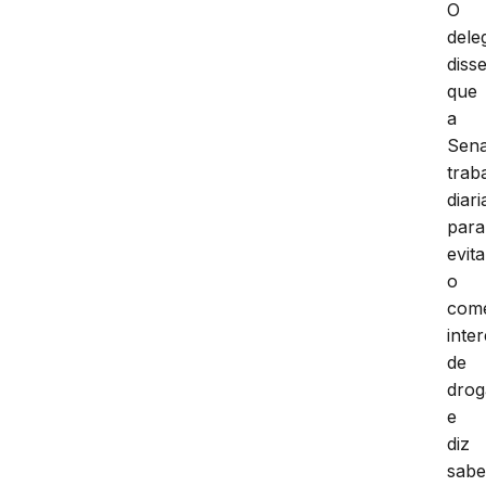
O
dele
diss
que
a
Sen
trab
diar
para
evita
o
comé
inte
de
drog
e
diz
sabe