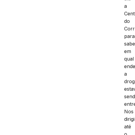
a
Cent
do
Corr
para
sabe
em
qual
end
a
drog
esta
sen
entr
Nos
diri
até
o