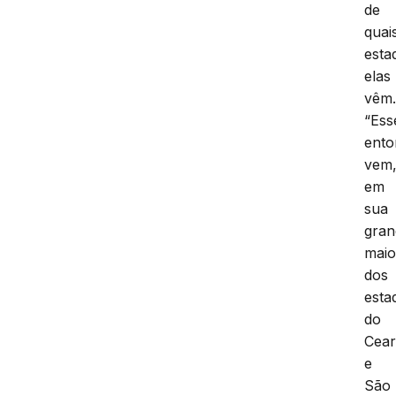
de
quai
esta
elas
vêm
“Ess
ento
vem
em
sua
gran
maio
dos
esta
do
Cea
e
São