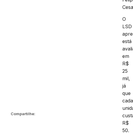
Cesa
O
LSD
apre
está
aval
em
R$
25
mil,
já
que
cad
unid
Compartilhe:
cust
R$
50.