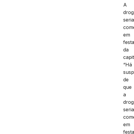
A
drog
seri
come
em
fest
da
capit
“Há
susp
de
que
a
drog
seri
come
em
festa