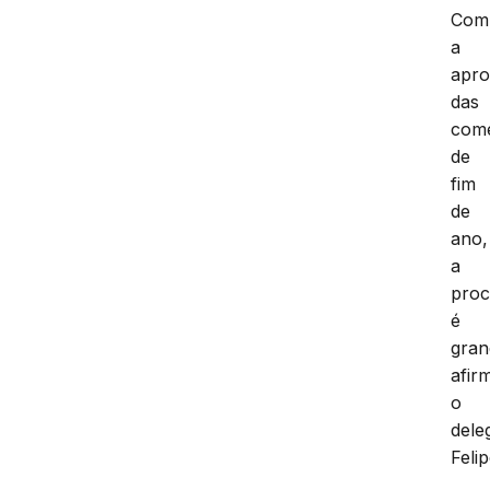
Com
a
apr
das
com
de
fim
de
ano,
a
proc
é
gran
afir
o
dele
Felip