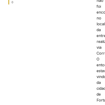
não
0
foi
enco
no
loca
da
entr
real
via
Corr
O
ento
esta
vind
da
cida
de
Fort