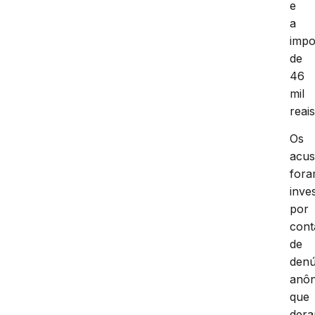
e
a
impo
de
46
mil
reais
Os
acu
for
inve
por
cont
de
denú
anô
que
der