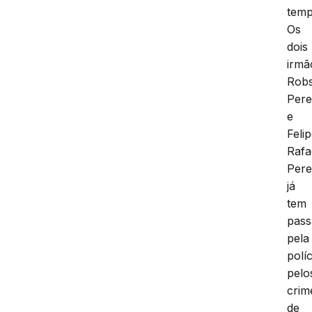
temp
Os
dois
irmã
Rob
Pere
e
Feli
Rafa
Pere
já
tem
pass
pela
políc
pelo
crim
de