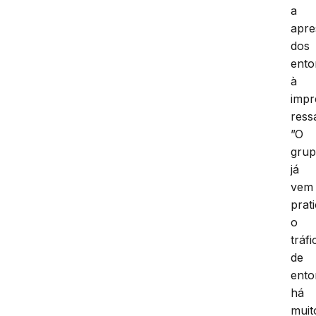
a
apre
dos
ento
à
impr
ress
”O
gru
já
vem
prat
o
tráfi
de
ento
há
muit