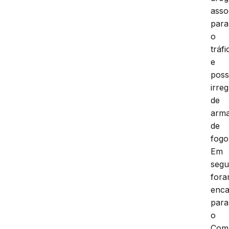
asso
para
o
tráfi
e
pos
irre
de
arm
de
fogo
Em
segu
for
enc
para
o
Com