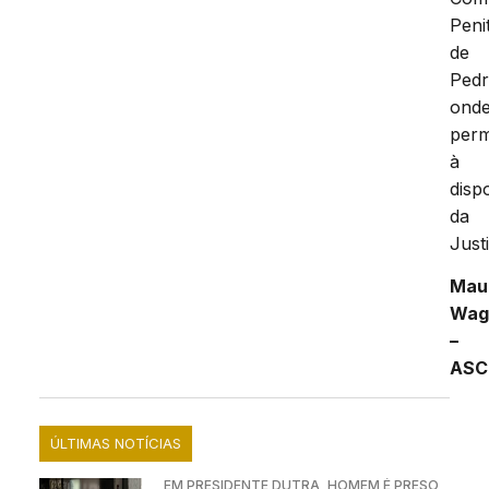
Peni
de
Pedr
ond
per
à
disp
da
Just
Mau
Wag
–
ASC
ÚLTIMAS NOTÍCIAS
EM PRESIDENTE DUTRA, HOMEM É PRESO