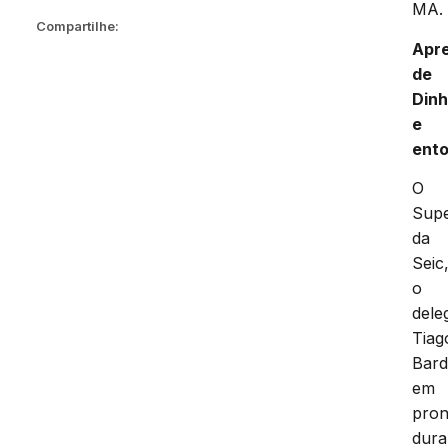
MA.
Compartilhe:
Apr
de
Dinh
e
ent
O
Supe
da
Seic
o
dele
Tiag
Bard
em
pro
dura