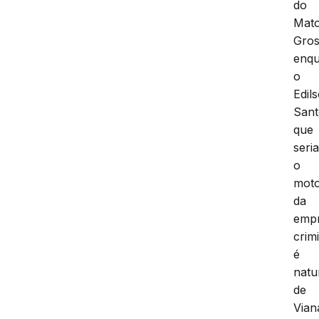
do
Mat
Gros
enq
o
Edil
Sant
que
seri
o
moto
da
empr
crim
é
natu
de
Vian