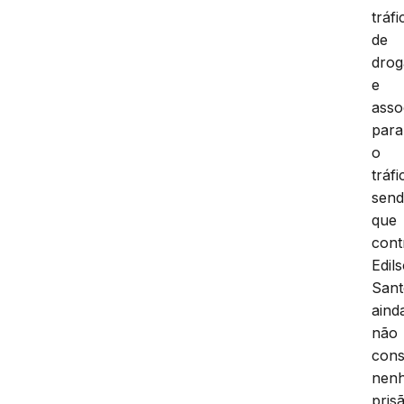
tráfi
de
drog
e
asso
para
o
tráfi
sen
que
cont
Edil
Sant
aind
não
cons
nen
pris