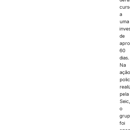
curs
a
uma
inve
de
apr
60
dias.
Na
açã
polic
real
pela
Seic
o
gru
foi