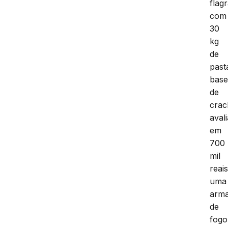
flag
com
30
kg
de
past
bas
de
crac
aval
em
700
mil
reais
uma
arm
de
fogo