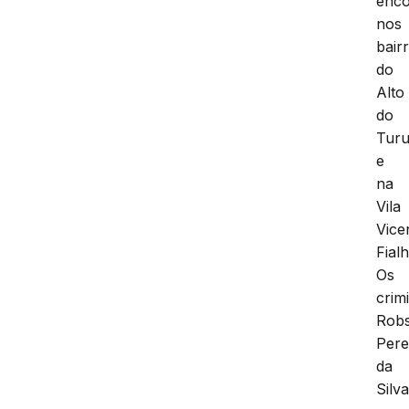
enco
nos
bair
do
Alto
do
Turu
e
na
Vila
Vice
Fialh
Os
crim
Rob
Pere
da
Silv