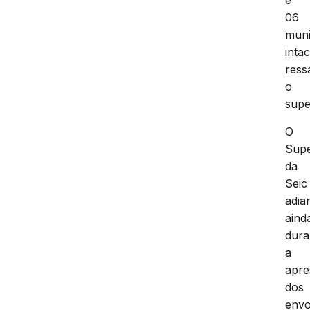
e
06
mun
intac
ress
o
supe
O
Supe
da
Seic
adia
aind
dura
a
apre
dos
envo