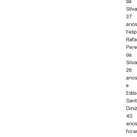
da
Silva
37
anos
Feli
Rafa
Pere
da
Silva
26
ano
e
Edil
Sant
Diniz
40
anos
for