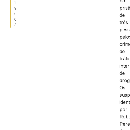
na
1
pris
9
:
de
0
três
3
pess
pelo
crim
de
tráfi
inte
de
drog
Os
susp
ident
por
Rob
Pere