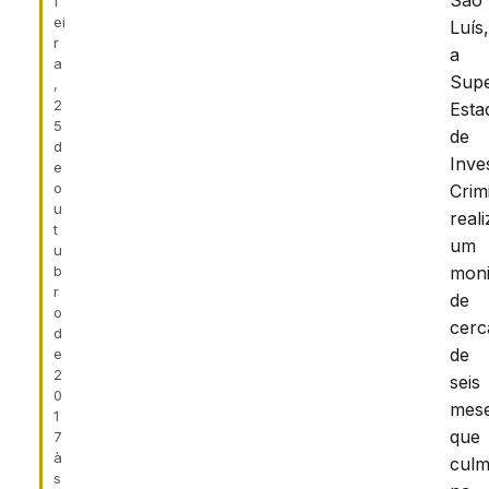
São
f
ei
Luís
r
a
a
Supe
,
2
Esta
5
de
d
Inve
e
o
Crim
u
real
t
um
u
b
moni
r
de
o
cerc
d
de
e
2
seis
0
mes
1
que
7
à
culm
s