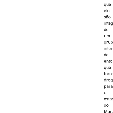
que
eles
são
inte
de
um
gru
inte
de
ento
que
tran
drog
para
o
esta
do
Mar