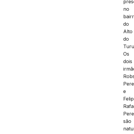
pres
no
bair
do
Alto
do
Turu
Os
dois
irmã
Rob
Pere
e
Feli
Rafa
Pere
são
natu