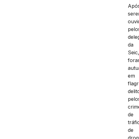
Apó
ser
ouvi
pelo
dele
da
Seic
for
autu
em
flag
delit
pelo
crim
de
tráfi
de
drog