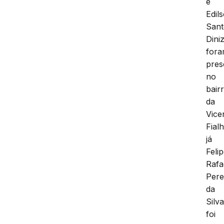
e
Edil
Sant
Dini
for
pres
no
bair
da
Vice
Fial
já
Feli
Rafa
Pere
da
Silva
foi