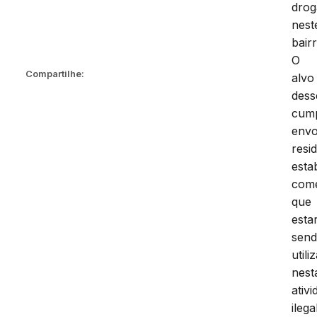
drog
nest
bair
O
Compartilhe:
alvo
dess
cum
envo
resi
esta
come
que
esta
sen
utili
nest
ativ
ilega