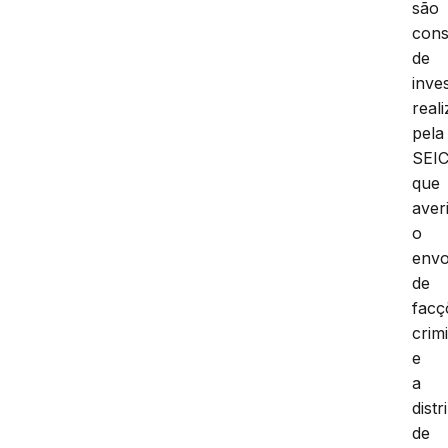
são
cons
de
inve
real
pela
SEIC
que
aver
o
envo
de
facç
crim
e
a
distr
de