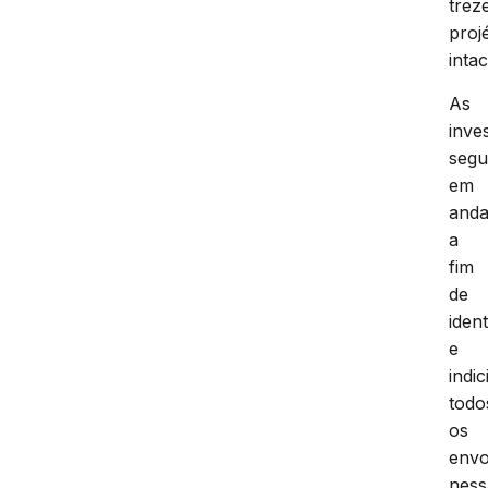
trez
projé
intac
As
inve
seg
em
and
a
fim
de
ident
e
indic
todo
os
envo
ness