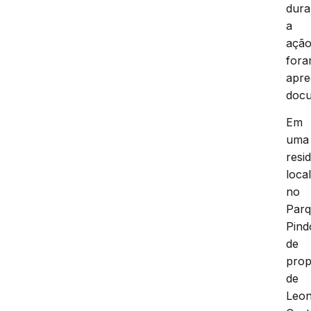
dura
a
açã
for
apre
docu
Em
uma
resi
loca
no
Par
Pind
de
prop
de
Leo