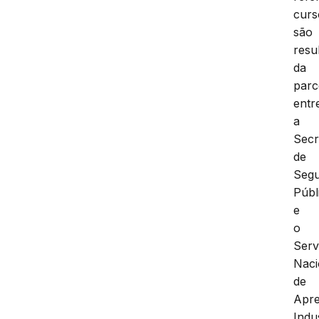
curs
são
resu
da
parc
entr
a
Secr
de
Seg
Públ
e
o
Serv
Naci
de
Apr
Indus