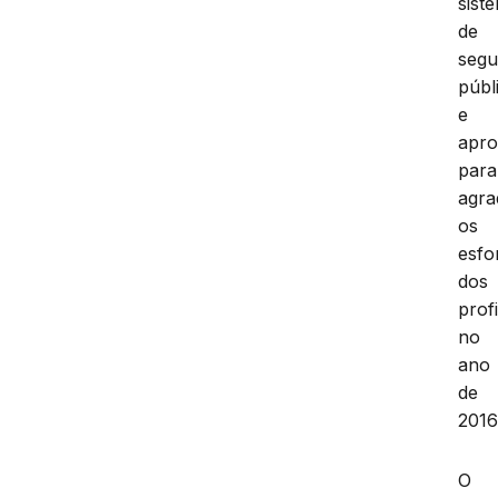
sist
de
segu
públ
e
apro
para
agra
os
esfo
dos
prof
no
ano
de
2016
O