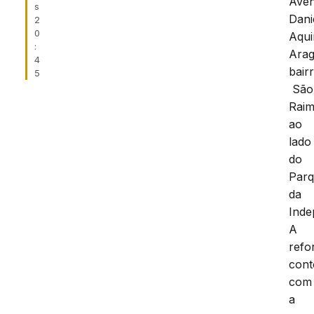
Aven
s
Dani
2
0
Aqu
:
Arag
4
bair
5
São
Rai
ao
lado
do
Par
da
Inde
A
refo
con
com
a