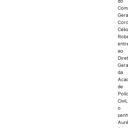
do
Com
Gera
Coro
Céli
Robe
entr
ao
Dire
Gera
da
Aca
de
Políc
Civil,
o
sen
Auré