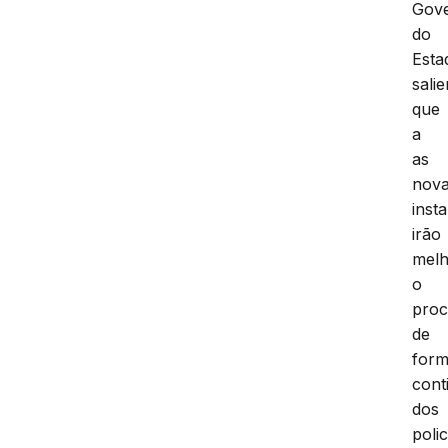
Gov
do
Esta
sali
que
a
as
nov
inst
irão
melh
o
proc
de
for
cont
dos
polic