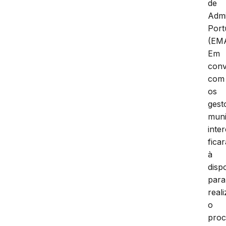
de
Admi
Port
(EM
Em
conv
com
os
gest
muni
inte
ficar
à
disp
para
reali
o
proc