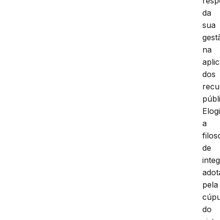
resp
da
sua
gest
na
apli
dos
recu
públ
Elog
a
filos
de
inte
adot
pela
cúpu
do