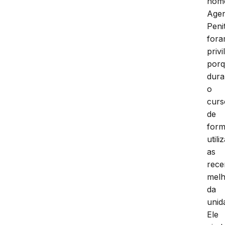
nom
Agen
Peni
for
privi
por
dura
o
curs
de
for
util
as
rece
melh
da
unid
Ele