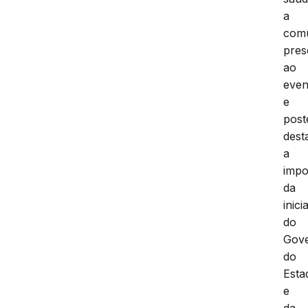
a
com
pres
ao
even
e
post
dest
a
impo
da
inici
do
Gov
do
Esta
e