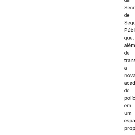
da
Secr
de
Seg
Públ
que,
alé
de
tran
a
nov
acad
de
políc
em
um
esp
prop