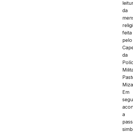
leitu
da
men
relig
feita
pelo
Cape
da
Políc
Milit
Past
Miza
Em
segu
acon
a
pas
simb