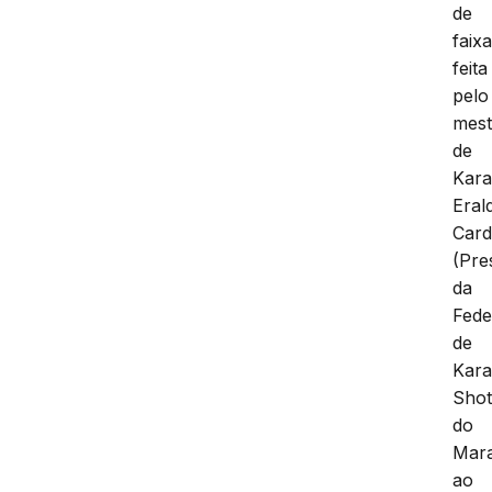
de
faix
feita
pelo
mest
de
Kara
Eral
Car
(Pre
da
Fede
de
Kara
Shot
do
Mar
ao