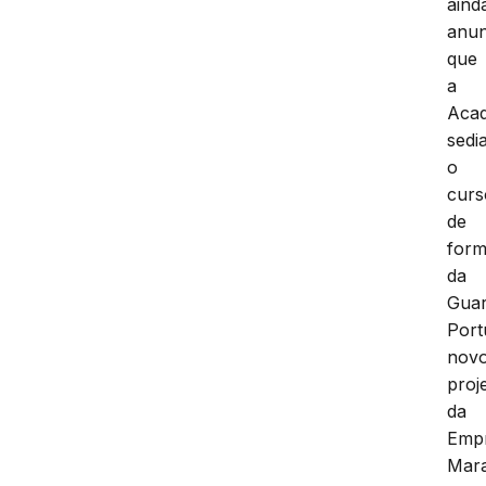
aind
anun
que
a
Aca
sedi
o
curs
de
for
da
Gua
Port
nov
proj
da
Emp
Mar