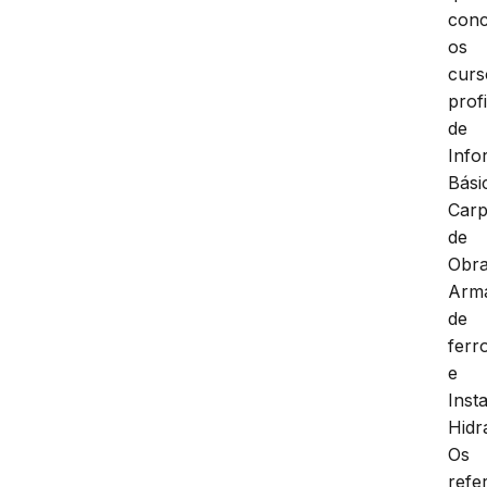
conc
os
curs
prof
de
Info
Bási
Carp
de
Obra
Arm
de
ferr
e
Inst
Hidr
Os
refe