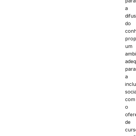
para
a
difu
do
conh
prop
um
ambi
ade
para
a
incl
socia
com
o
ofer
de
curs