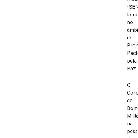
(SEN
tam
no
âmbi
do
Proj
Pact
pela
Paz.
O
Cor
de
Bom
Milit
na
pes