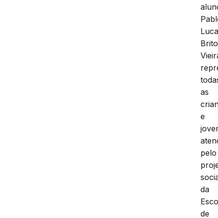
alun
Pabl
Luc
Brit
Vieir
repr
toda
as
cria
e
jove
aten
pelo
proj
socia
da
Esco
de