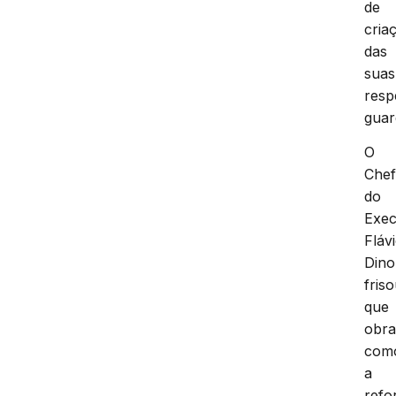
de
cria
das
suas
resp
guar
O
Che
do
Exec
Fláv
Dino
fris
que
obra
com
a
refo