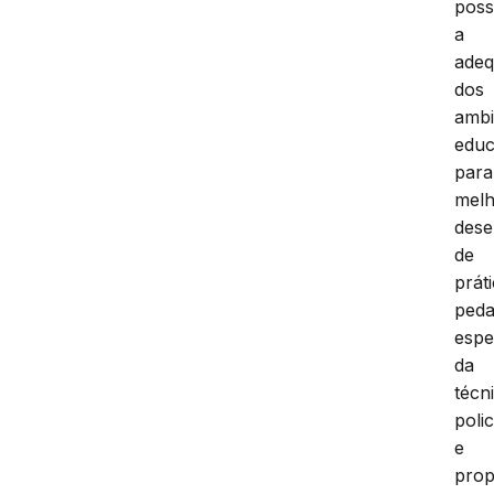
possi
a
ade
dos
ambi
educ
para
mel
des
de
prát
peda
espe
da
técn
polic
e
prop