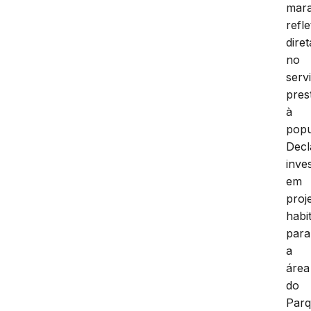
mar
refl
dire
no
serv
pres
à
popu
Decl
inve
em
proj
habi
para
a
área
do
Par