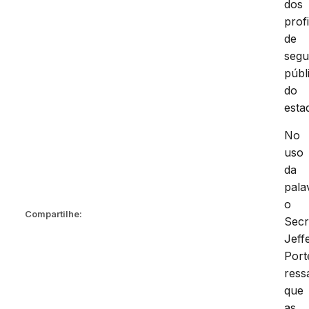
dos
prof
de
segu
públ
do
esta
No
uso
da
pala
o
Compartilhe:
Secr
Jeff
Port
ress
que
as