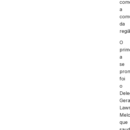
com
a
com
da
regi
O
prim
a
se
pron
foi
o
Dele
Gera
Law
Mel
que
sau