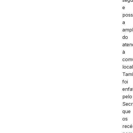
e
possi
a
ampl
do
aten
à
com
local
Tam
foi
enfa
pelo
Secr
que
os
rec