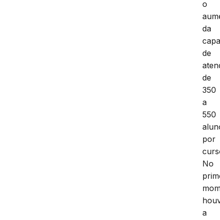
o
aum
da
capa
de
aten
de
350
a
550
alun
por
curs
No
prim
mom
hou
a