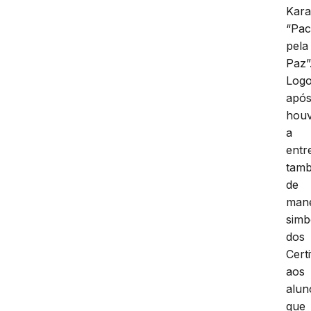
Kara
“Pac
pela
Paz”
Log
após
hou
a
entr
tam
de
mane
simb
dos
Cert
aos
alun
que