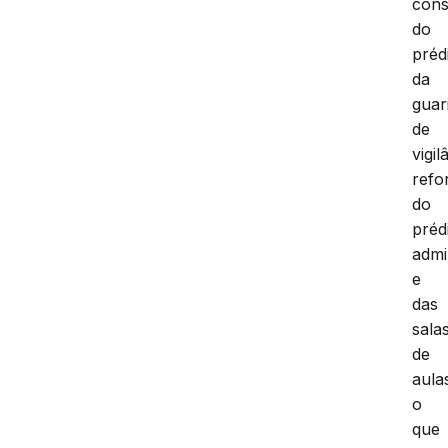
cons
do
préd
da
guar
de
vigil
refo
do
préd
admi
e
das
sala
de
aula
o
que