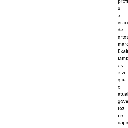
prof
e
a
esco
de
arte
marc
Exal
tam
os
inve
que
o
atua
gov
fez
na
capa