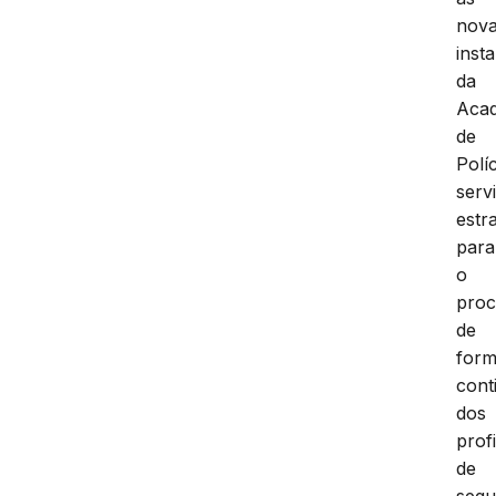
nov
inst
da
Aca
de
Políc
serv
estr
para
o
proc
de
for
cont
dos
prof
de
segu