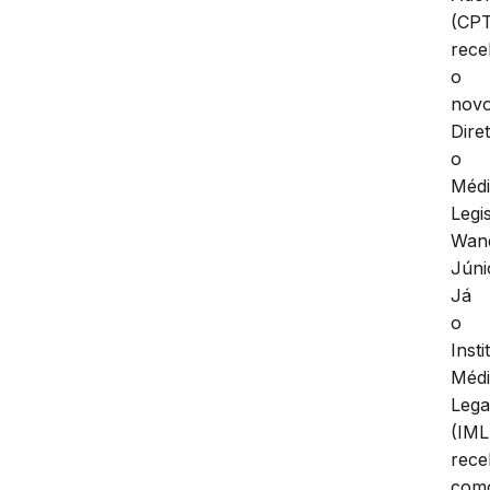
(CP
rece
o
nov
Diret
o
Méd
Legi
Wan
Júni
Já
o
Insti
Méd
Lega
(IML
rece
com