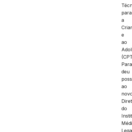
Técn
para
a
Cria
e
ao
Adol
(CP
Para
deu
pos
ao
nov
Dire
do
Insti
Méd
Lega