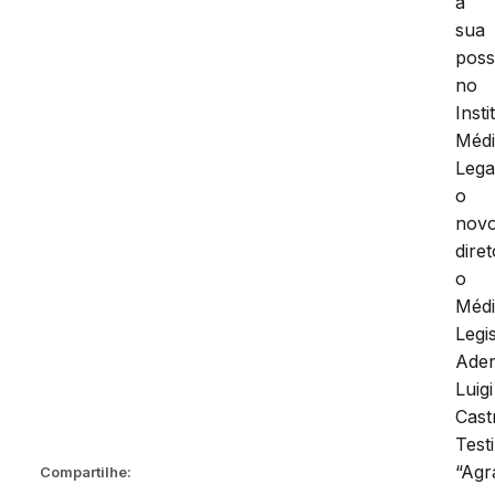
a
sua
pos
no
Insti
Méd
Lega
o
nov
diret
o
Méd
Legi
Ade
Luigi
Cast
Testi
“Agr
Compartilhe: