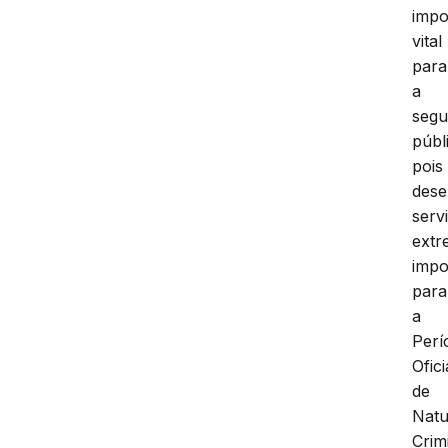
impo
vital
para
a
segu
públ
pois
des
serv
ext
impo
para
a
Perí
Ofici
de
Natu
Crim