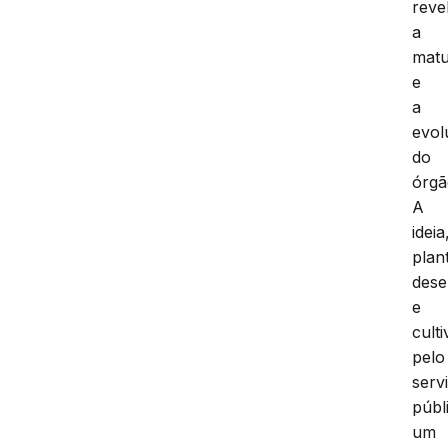
reve
a
matu
e
a
evol
do
órgã
A
ideia
plan
dese
e
cult
pelo
serv
públ
um