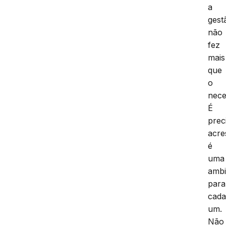
a
gest
não
fez
mais
que
o
nece
É
prec
acre
é
uma
amb
para
cad
um.
Não