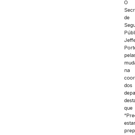
O
Secr
de
Seg
Públ
Jeff
Port
pela
mud
na
coo
dos
depa
dest
que
“Pre
esta
prep