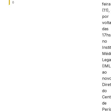
0
feira
(11),
por
volt
das
17hs
no
Insti
Méd
Lega
(IML
ao
nov
Dire
do
Cent
de
Perí