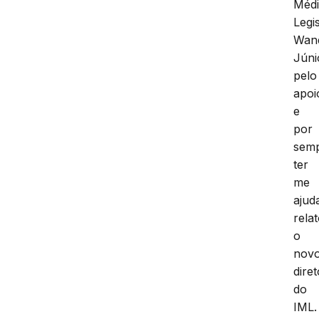
Méd
Legi
Wan
Júni
pelo
apoi
e
por
sem
ter
me
ajud
rela
o
nov
diret
do
IML.