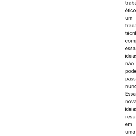
trab
ético
um
trab
técn
comp
essa
ideia
não
pod
pass
nunc
Essa
nov
ideia
resu
em
uma