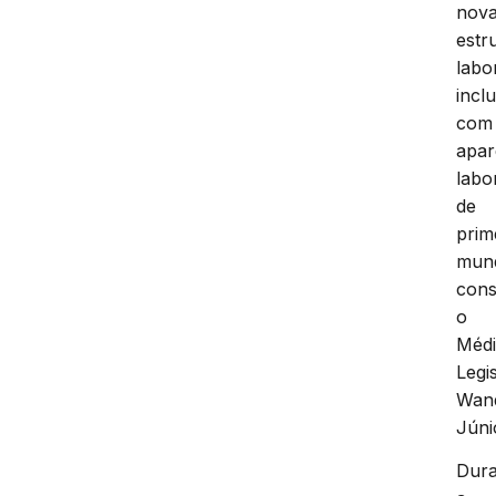
nov
estr
labor
incl
com
apar
labo
de
prim
mun
cons
o
Méd
Legi
Wan
Júni
Dura