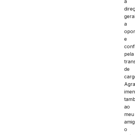
a
dire
geral
a
opor
e
conf
pela
tran
de
carg
Agr
ime
tam
ao
meu
amig
o