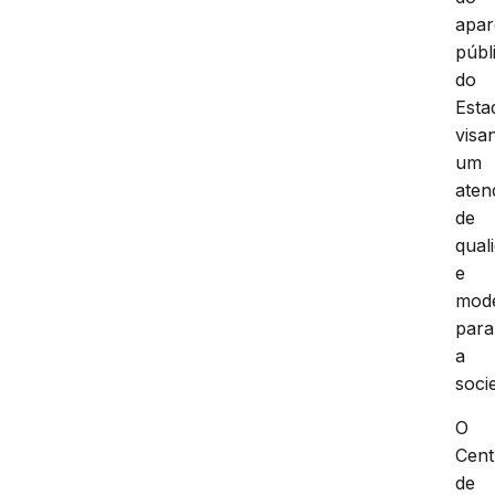
apar
públ
do
Esta
visa
um
aten
de
qual
e
mod
para
a
soci
O
Cent
de