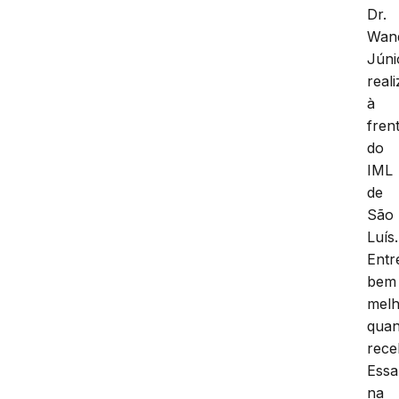
Dr.
Wan
Júni
real
à
fren
do
IML
de
São
Luís.
Entr
bem
melh
qua
rece
Essa
na