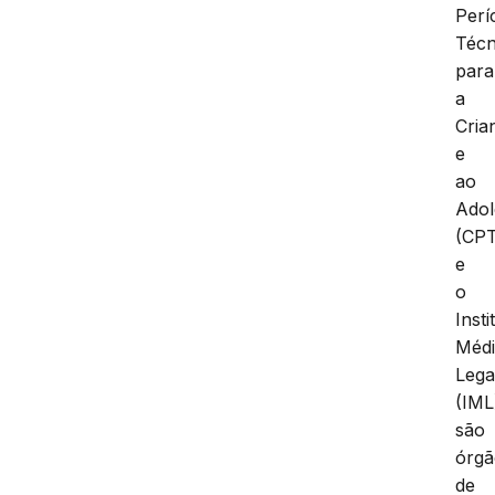
Perí
Técn
para
a
Cria
e
ao
Adol
(CP
e
o
Insti
Méd
Lega
(IML
são
órgã
de