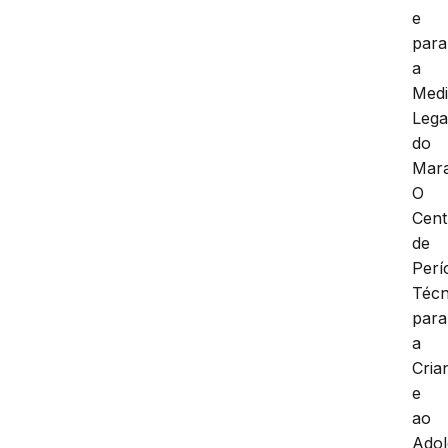
e
para
a
Medi
Lega
do
Mar
O
Cent
de
Perí
Técn
para
a
Cria
e
ao
Adol