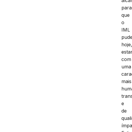
alca
para
que
o
IML
pud
hoje
esta
com
uma
cara
mais
huma
tran
e
de
qual
ímpa