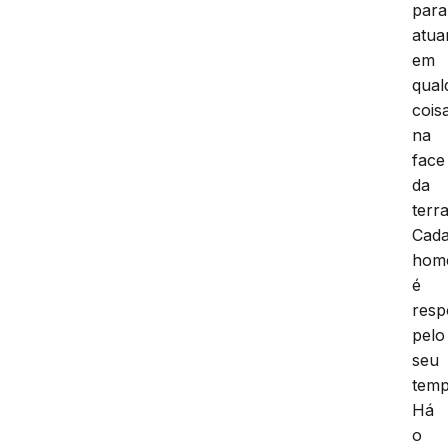
para
atua
em
qual
cois
na
face
da
terra
Cad
hom
é
resp
pelo
seu
temp
Há
o