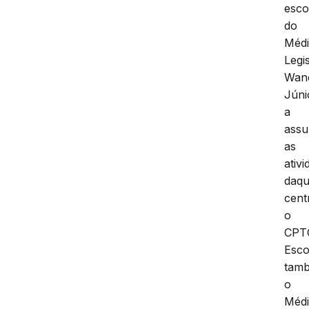
esco
do
Méd
Legi
Wan
Júni
a
assu
as
ativ
daqu
cent
o
CPT
Esc
tam
o
Méd