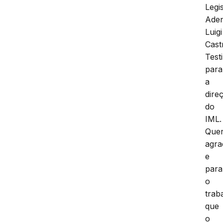
Legi
Ade
Luigi
Cast
Testi
para
a
dire
do
IML.
Que
agra
e
para
o
trab
que
o