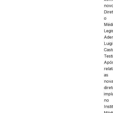
nov
Diret
o
Méd
Legi
Ade
Luigi
Cast
Testi
Apó
relat
as
nov
diret
impl
no
Insti
Méd