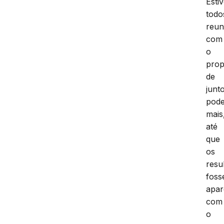
Esti
todo
reun
com
o
prop
de
junt
pod
mais
até
que
os
resu
fos
apa
com
o