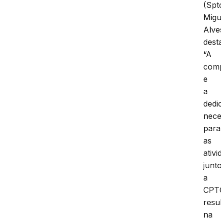
(Spt
Migu
Alve
dest
“A
comp
e
a
dedi
nece
para
as
ativ
junt
a
CPT
resu
na