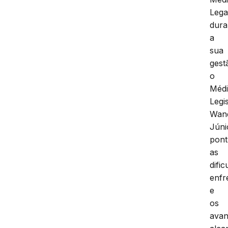
Lega
dura
a
sua
gest
o
Méd
Legi
Wan
Júni
pon
as
difi
enfr
e
os
ava