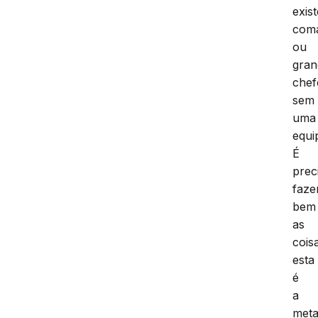
exist
com
ou
gran
chef
sem
uma
equi
É
prec
faze
bem
as
cois
esta
é
a
met