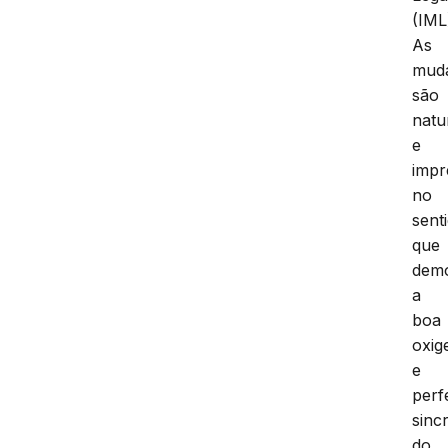
(IML
As
mud
são
natu
e
impr
no
sent
que
dem
a
boa
oxig
e
perf
sinc
do