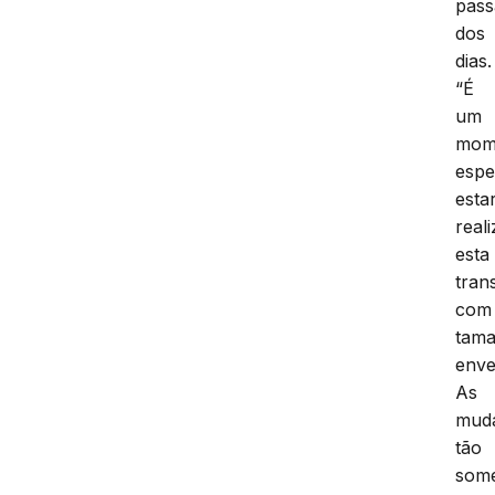
pass
dos
dias.
“É
um
mom
espe
esta
real
esta
tran
com
tam
enve
As
mud
tão
some