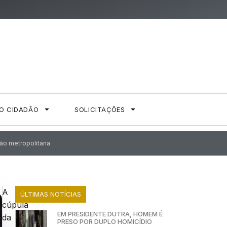
AO CIDADÃO
SOLICITAÇÕES
ião metropolitana
A
ÚLTIMAS NOTÍCIAS
cúpula
EM PRESIDENTE DUTRA, HOMEM É
da
PRESO POR DUPLO HOMICÍDIO