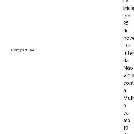
se
inici
em
25
de
nov
Dia
Compartilhe:
Inte
da
Não
Viol
cont
a
Mulh
e
vai
até
10