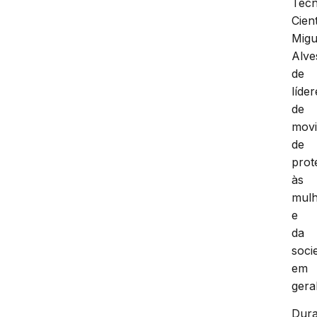
Técn
Cient
Migu
Alve
de
líder
de
mov
de
prot
às
mulh
e
da
soci
em
geral
Dura