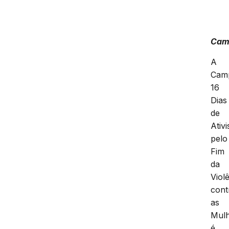
Cam
A
Cam
16
Dias
de
Ativ
pelo
Fim
da
Viol
cont
as
Mul
é