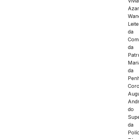
Vivi
Aza
Wan
Leite
da
Com
da
Patr
Mari
da
Pen
Coro
Aug
Andr
do
Supe
da
Políc