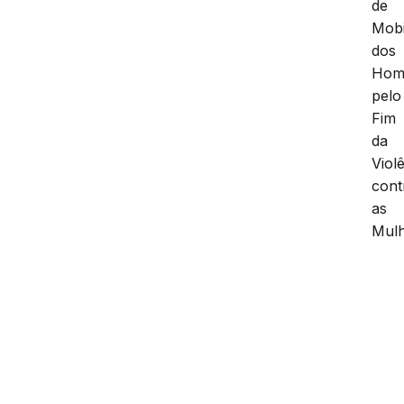
de
Mobi
dos
Hom
pelo
Fim
da
Viol
cont
as
Mulh