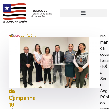
Secretário
P
Na
VOLTAR
u
man
Adjunto
bl
da
Saulo
ic
a
segu
de
d
feira
Tarso
o
(10),
e
participa
a
m
do
:
Secr
t
encerramento
de
e
da
Seg
r
ç
Públ
Campanha
a
do
16
-