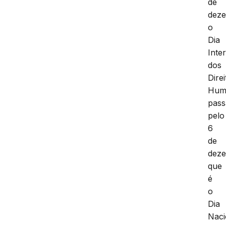
de
dez
o
Dia
Inte
dos
Direi
Hum
pas
pelo
6
de
dez
que
é
o
Dia
Naci