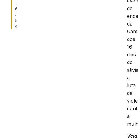
even
1
de
6
:
enc
5
da
4
Cam
dos
16
dias
de
ativ
a
luta
da
viol
cont
a
mulh
Veja