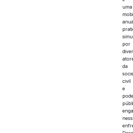
uma
mobi
anua
prat
simu
por
dive
ator
da
soci
civil
e
pod
públ
enga
ness
enfr
Des