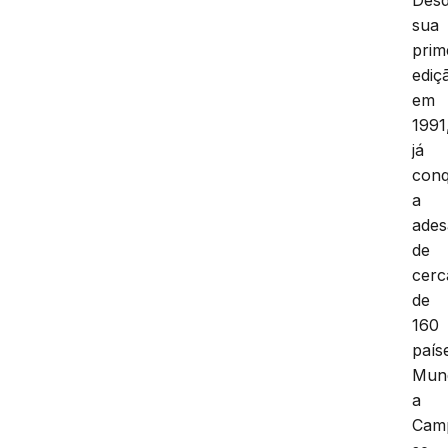
sua
prim
ediç
em
1991
já
conq
a
ade
de
cerc
de
160
país
Mund
a
Cam