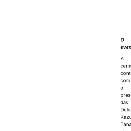
O
eve
A
ceri
con
com
a
pres
das
Dele
Kaz
Tana