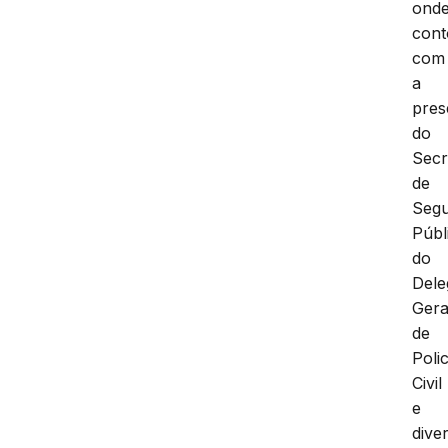
ond
con
com
a
pres
do
Secr
de
Seg
Públ
do
Dele
Gera
de
Polic
Civil
e
dive