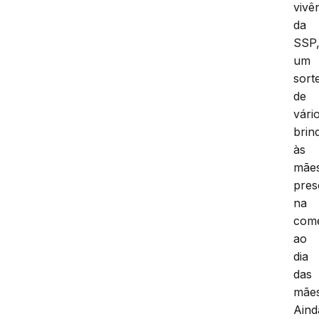
vivê
da
SSP
um
sort
de
vári
brin
às
mãe
pres
na
com
ao
dia
das
mães
Aind