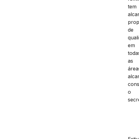
tem
alca
pro
de
qual
em
toda
as
área
alca
cons
o
secr
Esti