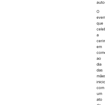
auto
O
even
que
cele
a
ceri
em
com
ao
dia
das
mãe
inici
com
um
ato