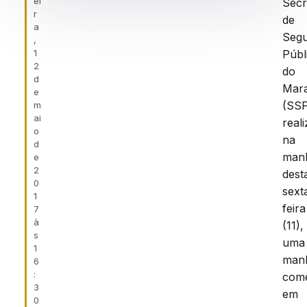
ei
Secr
r
de
a
Seg
,
Públ
1
2
do
d
Mar
e
(SSP
m
ai
real
o
na
d
man
e
2
dest
0
sext
1
feira
7
à
(11),
s
uma
1
man
6
:
com
3
em
0