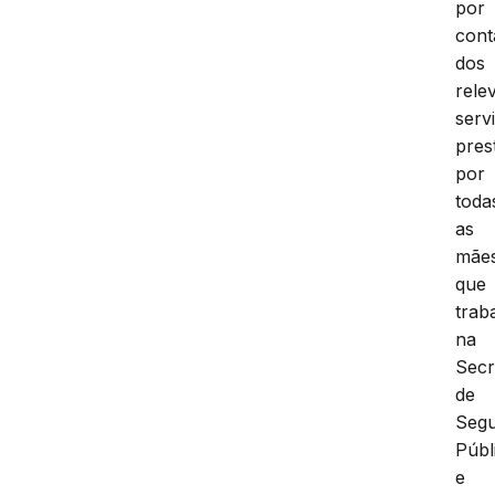
por
cont
dos
rele
serv
pres
por
toda
as
mãe
que
trab
na
Secr
de
Seg
Públ
e