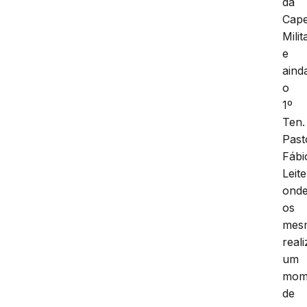
da
Cape
Milit
e
aind
o
1º
Ten.
Past
Fábi
Leite
ond
os
mes
real
um
mom
de