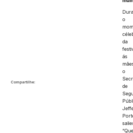
mul
Dura
o
mom
céle
da
fest
ás
mãe
o
Secr
Compartilhe:
de
Seg
Públ
Jeff
Port
sali
“Qu