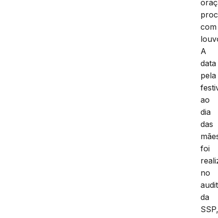
oraç
proc
com
louv
A
data
pela
fest
ao
dia
das
mãe
foi
real
no
audi
da
SSP