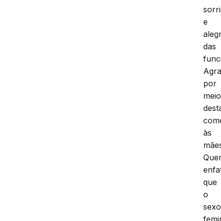
sorr
e
alegr
das
func
Agr
por
mei
dest
com
às
mães
Que
enfat
que
o
sex
femi