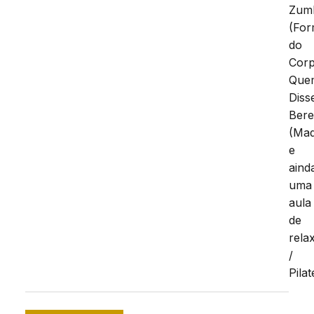
Zum
(For
do
Corp
Que
Diss
Bere
(Maq
e
aind
uma
aula
de
rela
/
Pilat