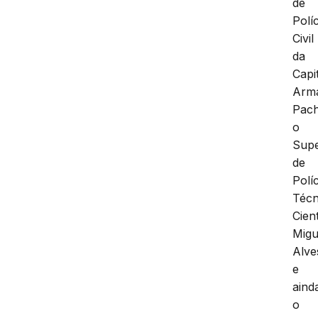
de
Políc
Civil
da
Capit
Arm
Pach
o
Supe
de
Políc
Técn
Cient
Migu
Alve
e
aind
o