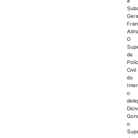
a
Subd
Gera
Fran
Adri
O
Supe
de
Políc
Civil
do
Inter
o
dele
Diciv
Gonç
o
Supe