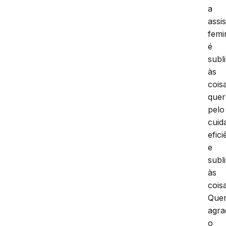
a
assi
femi
é
subl
às
cois
quer
pelo
cuid
efici
e
subl
às
cois
Que
agra
o