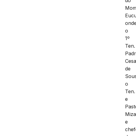
do
Mom
Euc
ond
o
1º
Ten.
Pad
Cesa
de
Sous
o
Ten.
e
Past
Miza
e
chef