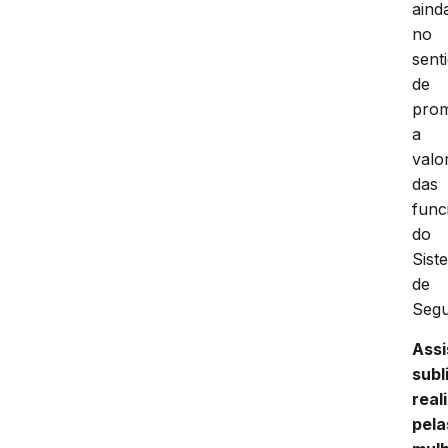
aind
no
sent
de
pro
a
valo
das
func
do
Sist
de
Segu
Assi
subl
real
pela