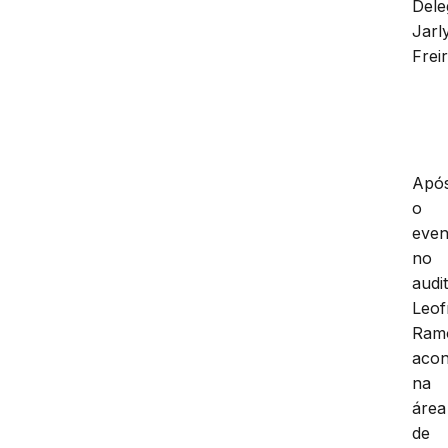
Dele
Jarl
Freir
Apó
o
even
no
audi
Leof
Ram
acon
na
área
de