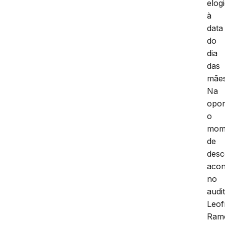
elog
à
data
do
dia
das
mães
Na
opor
o
mom
de
desc
acon
no
audi
Leof
Ram