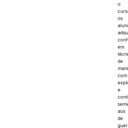
o
curs
os
alun
adqu
conh
em
técn
de
mani
com
expl
e
com
seme
aos
de
guer