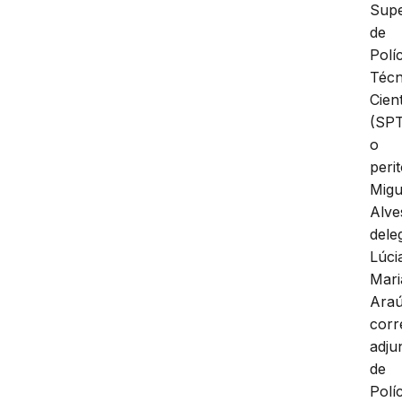
Supe
de
Políc
Técn
Cient
(SPT
o
peri
Migu
Alve
dele
Lúci
Mari
Araú
corr
adju
de
Políc