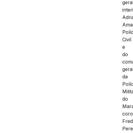
gera
inter
Adri
Amar
Políc
Civil
e
do
com
gera
da
Políc
Milit
do
Mar
coro
Fred
Pere