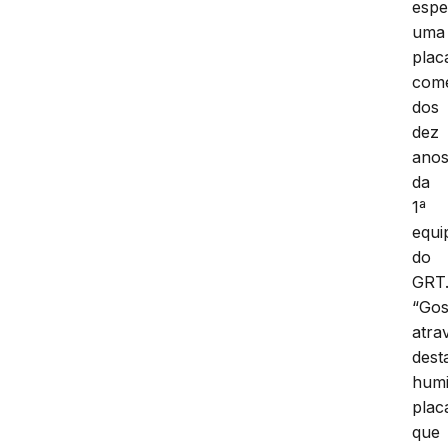
espe
uma
plac
com
dos
dez
ano
da
1ª
equi
do
GRT
“Gos
atra
dest
humi
plac
que