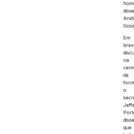
hom
diss
And
Goss
Em
brev
disc
na
ceri
de
form
o
secr
Jeff
Port
diss
que