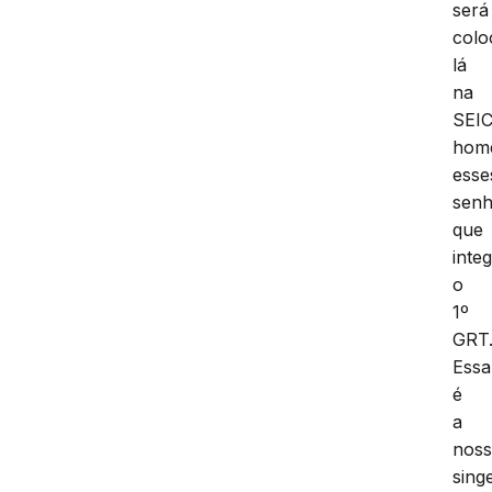
será
colo
lá
na
SEIC
hom
esse
senh
que
inte
o
1º
GRT
Essa
é
a
nos
sing