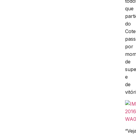
todo
que
part
do
Cote
pas
por
mom
de
sup
e
de
vitór
“Vej