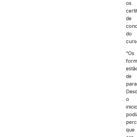
os
cert
de
conc
do
curs
“Os
for
estã
de
para
Des
o
inici
pod
perc
que