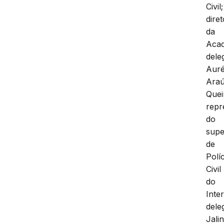
Civil;
diret
da
Acad
dele
Auré
Araú
Quei
repr
do
supe
de
Políc
Civil
do
Inte
dele
Jali