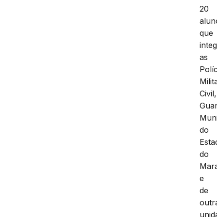
20
alun
que
inte
as
Polí
Milit
Civil,
Gua
Muni
do
Esta
do
Mar
e
de
outr
unid