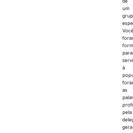
de
um
gru
espe
Voc
for
for
para
servi
à
popu
for
as
pala
prof
pela
dele
gera