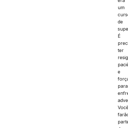
era
um
curs
de
supe
É
prec
ter
resi
paci
e
forç
para
enfr
adve
Voc
farã
part