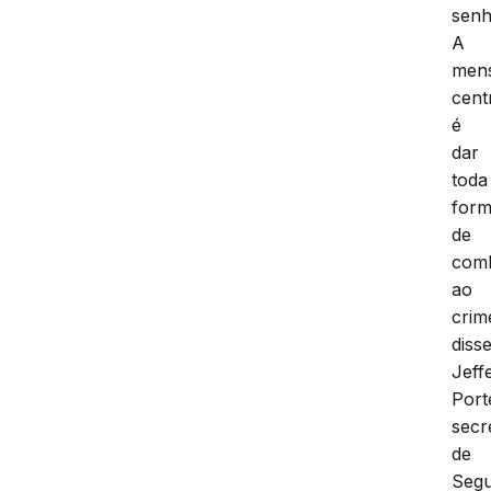
senh
A
men
cent
é
dar
toda
for
de
com
ao
crim
diss
Jeff
Port
secr
de
Seg