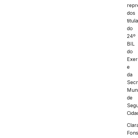
repr
dos
titul
do
24º
BIL
do
Exer
e
da
Secr
Muni
de
Seg
Cida
Clar
Fons