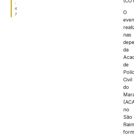
(COT
:
4
O
7
even
real
nas
depe
da
Aca
de
Políc
Civil
do
Mar
(AC
no
São
Rai
for