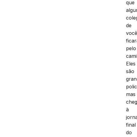
que
algu
cole
de
voc
fica
pelo
cami
Eles
são
gran
polic
mas
cheg
à
jorn
final
do