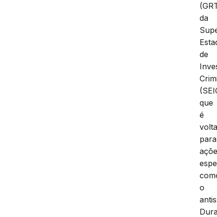
(GRT
da
Supe
Esta
de
Inve
Crim
(SEI
que
é
volt
para
açõ
espe
com
o
anti
Dura