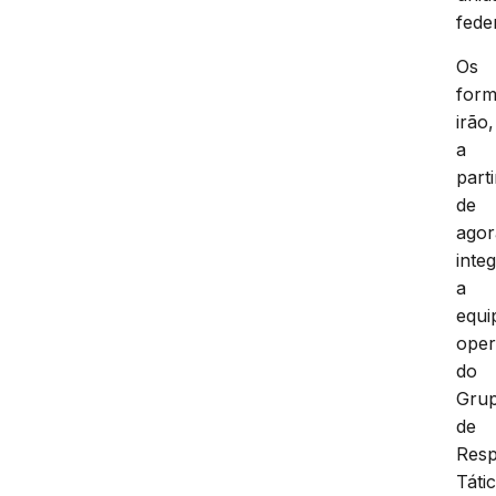
fede
Os
for
irão,
a
parti
de
agor
inte
a
equi
oper
do
Gru
de
Resp
Táti