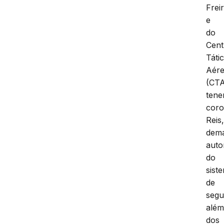
Frei
e
do
Cent
Táti
Aér
(CTA
tene
coro
Reis
dema
auto
do
sist
de
segu
alé
dos