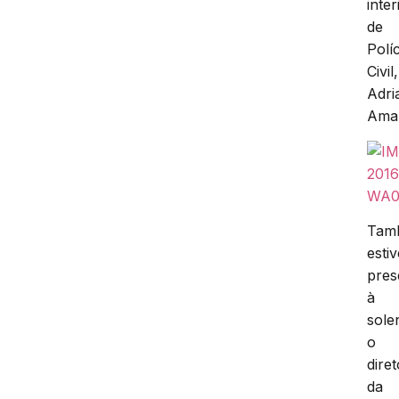
inter
de
Políc
Civil,
Adri
Amar
Tam
esti
pres
à
sole
o
diret
da