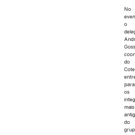
No
even
o
dele
And
Goss
coo
do
Cote
entr
para
os
inte
mais
anti
do
gru