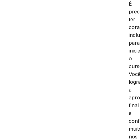
É
prec
ter
cor
incl
para
inici
o
curs
Voc
logr
a
apr
final
e
conf
muit
nos