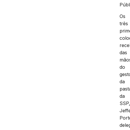
Públ
Os
três
prim
colo
rec
das
mão
do
gest
da
past
da
SSP
Jeff
Port
dele