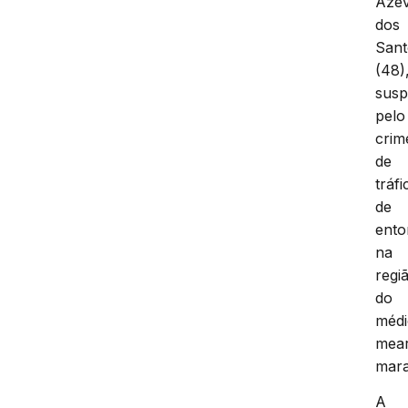
Aze
dos
Sant
(48)
susp
pelo
crim
de
tráfi
de
ento
na
regi
do
méd
mea
mar
A