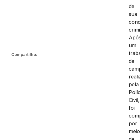
de
sua
cond
crim
Apó
um
trab
Compartilhe:
de
cam
real
pela
Políc
Civil,
foi
com
por
mei
de