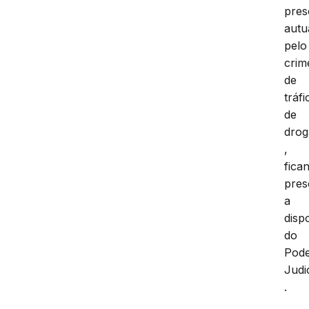
pres
autu
pelo
crim
de
tráfi
de
drog
,
fica
pres
a
disp
do
Pod
Judi
.