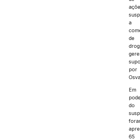
açõ
susp
a
come
de
drog
gere
supo
por
Osva
Em
pod
do
susp
for
apre
65