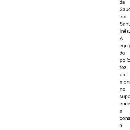
da
Saud
em
Sant
Inês
A
equi
da
políc
fez
um
moni
no
supo
ende
e
cons
a