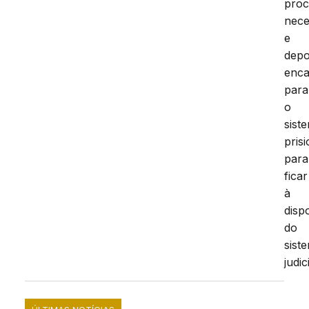
proc
nece
e
depo
enc
para
o
sist
prisi
para
ficar
à
disp
do
sist
judic