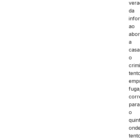
vera
da
info
ao
abor
a
casa
o
crim
tent
emp
fuga
corr
para
o
quint
ond
tent