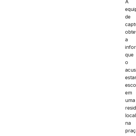
A
equi
de
capt
obte
a
info
que
o
acu
estar
esco
em
uma
resi
loca
na
praç