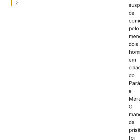
2
susp
de
com
pelo
men
dois
homi
em
cida
do
Par
e
Mar
O
man
de
pris
foi