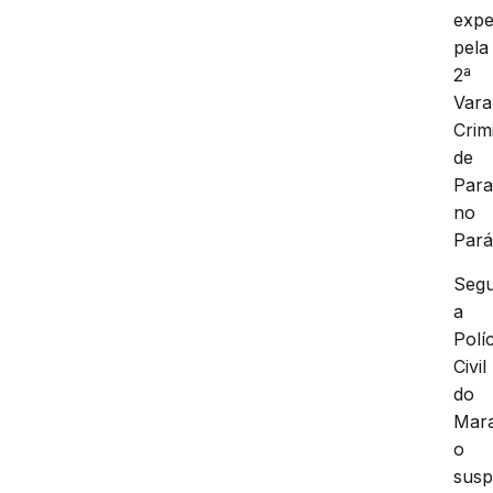
expe
pela
2ª
Vara
Crim
de
Para
no
Pará
Seg
a
Políc
Civil
do
Mar
o
susp