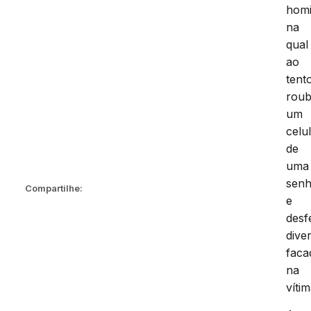
homi
na
qual
ao
tent
roub
um
celu
de
uma
sen
Compartilhe:
e
desf
dive
faca
na
vítim