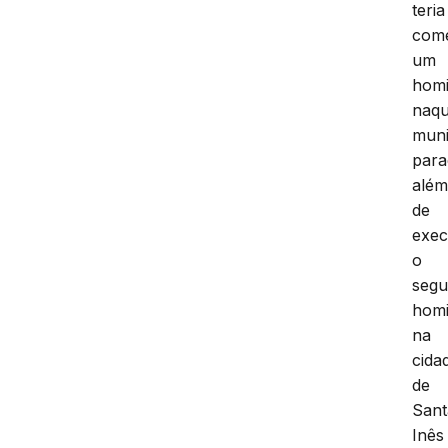
teria
come
um
homi
naqu
muni
para
alé
de
exec
o
seg
homi
na
cida
de
Sant
Inês