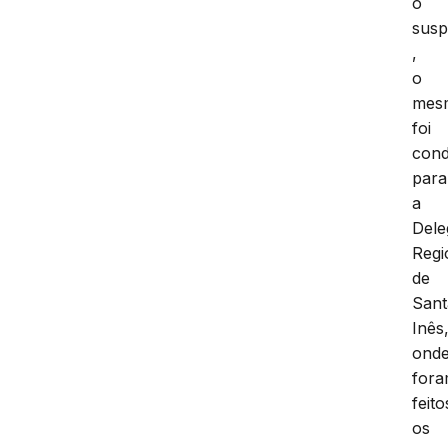
o
susp
,
o
mes
foi
cond
para
a
Dele
Regi
de
Sant
Inês
ond
for
feito
os