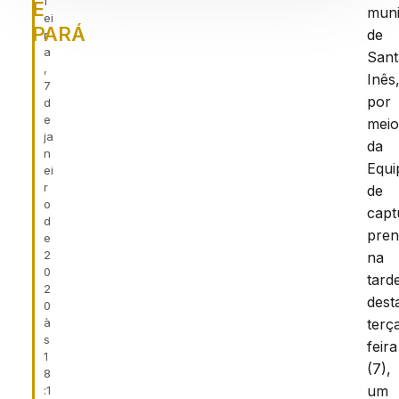
f
E
muni
ei
PARÁ
de
r
a
Sant
,
Inês
7
por
d
e
mei
ja
da
n
Equi
ei
r
de
o
capt
d
pre
e
2
na
0
tard
2
dest
0
à
terç
s
feira
1
(7),
8
um
:1