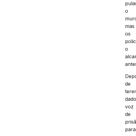
pula
o
mur
mas
os
polic
o
alca
ante
Depo
de
tere
dad
voz
de
pris
para