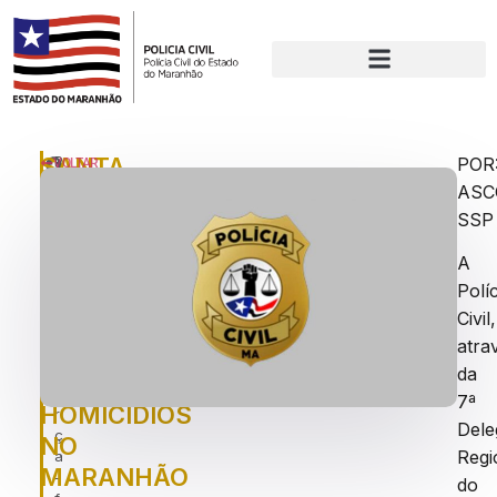
SANTA
P
POR
VOLTAR
u
ASC
INÊS:
bl
SSP
POLÍCIA
ic
a
CIVIL
A
d
PRENDE
o
Políc
e
SUSPEITO
Civil,
m
atra
DE
:
t
da
COMETER
e
7ª
HOMICÍDIOS
r
Dele
ç
NO
Regi
a
MARANHÃO
-
do