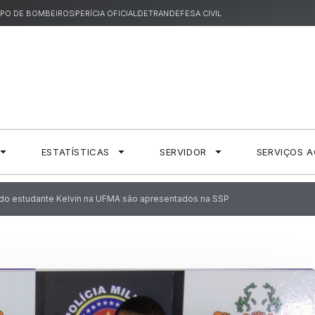
PO DE BOMBEIROS
PERÍCIA OFICIAL
DETRAN
DEFESA CIVIL
ESTATÍSTICAS
SERVIDOR
SERVIÇOS 
do estudante Kelvin na UFMA são apresentados na SSP