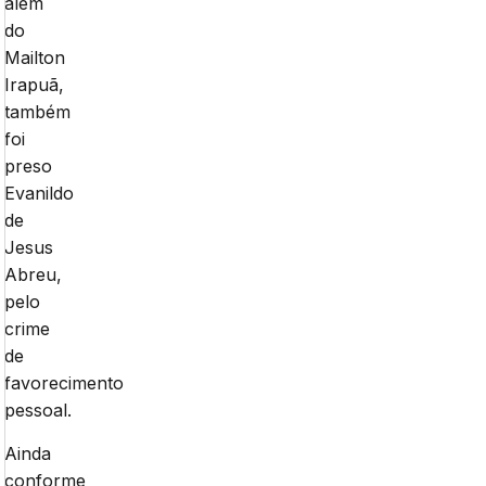
além
do
Mailton
Irapuã,
também
foi
preso
Evanildo
de
Jesus
Abreu,
pelo
crime
de
favorecimento
pessoal.
Ainda
conforme