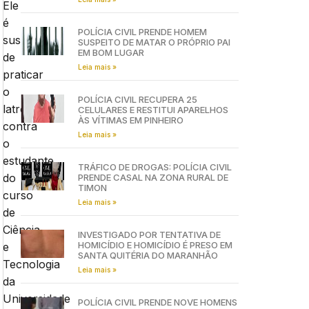
Ele
é
POLÍCIA CIVIL PRENDE HOMEM
suspeito
SUSPEITO DE MATAR O PRÓPRIO PAI
EM BOM LUGAR
de
Leia mais »
praticar
o
POLÍCIA CIVIL RECUPERA 25
latrocínio
CELULARES E RESTITUI APARELHOS
ÀS VÍTIMAS EM PINHEIRO
contra
Leia mais »
o
estudante
TRÁFICO DE DROGAS: POLÍCIA CIVIL
do
PRENDE CASAL NA ZONA RURAL DE
TIMON
curso
Leia mais »
de
Ciência
INVESTIGADO POR TENTATIVA DE
HOMICÍDIO E HOMICÍDIO É PRESO EM
e
SANTA QUITÉRIA DO MARANHÃO
Tecnologia
Leia mais »
da
Universidade
POLÍCIA CIVIL PRENDE NOVE HOMENS