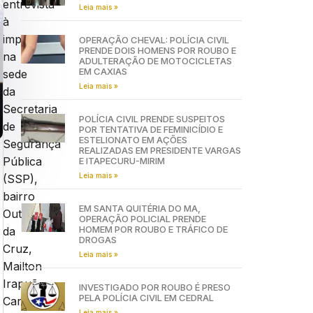
entrevista
Leia mais »
à
imprensa,
OPERAÇÃO CHEVAL: POLÍCIA CIVIL
PRENDE DOIS HOMENS POR ROUBO E
na
ADULTERAÇÃO DE MOTOCICLETAS
EM CAXIAS
sede
Leia mais »
da
Secretaria
POLÍCIA CIVIL PRENDE SUSPEITOS
de
POR TENTATIVA DE FEMINICÍDIO E
ESTELIONATO EM AÇÕES
Segurança
REALIZADAS EM PRESIDENTE VARGAS
Pública
E ITAPECURU-MIRIM
Leia mais »
(SSP),
bairro
EM SANTA QUITÉRIA DO MA,
Outeiro
OPERAÇÃO POLICIAL PRENDE
HOMEM POR ROUBO E TRÁFICO DE
da
DROGAS
Cruz,
Leia mais »
Mailton
Irapuã
INVESTIGADO POR ROUBO É PRESO
PELA POLÍCIA CIVIL EM CEDRAL
Cardoso.
Leia mais »