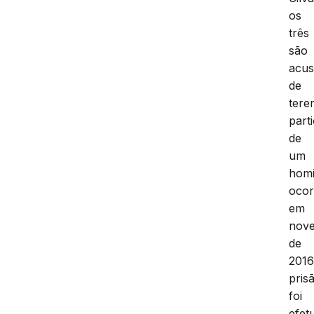
os
três
são
acu
de
tere
part
de
um
homi
ocor
em
nov
de
2016
pris
foi
efet