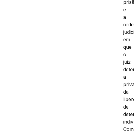
pris
é
a
ord
judic
em
que
o
juiz
dete
a
priv
da
libe
de
dete
indiv
Com