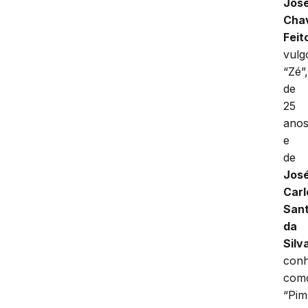
Jos
Cha
Feit
vulg
“Zé”
de
25
ano
e
de
Jos
Carl
San
da
Silv
conh
com
“Pim