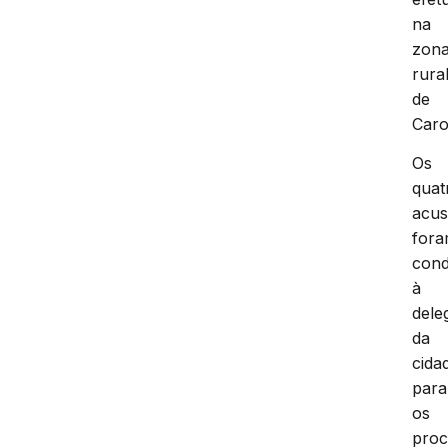
na
zon
rura
de
Caro
Os
quat
acu
for
cond
à
dele
da
cida
para
os
proc