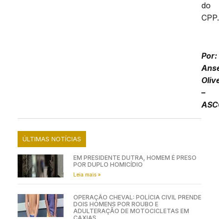
do
CPP
Por:
Ans
Oliv
–
ASC
ÚLTIMAS NOTÍCIAS
EM PRESIDENTE DUTRA, HOMEM É PRESO
POR DUPLO HOMICÍDIO
Leia mais »
OPERAÇÃO CHEVAL: POLÍCIA CIVIL PRENDE
DOIS HOMENS POR ROUBO E
ADULTERAÇÃO DE MOTOCICLETAS EM
CAXIAS