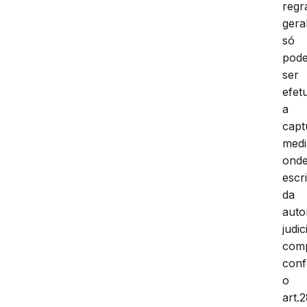
regr
geral
só
pod
ser
efet
a
capt
medi
ond
escri
da
auto
judic
comp
con
o
art.