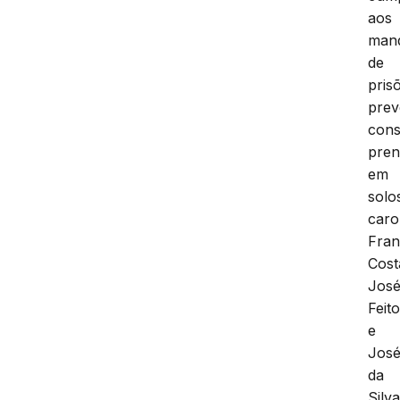
aos
man
de
pris
prev
cons
pren
em
solo
caro
Fran
Cost
Jos
Feit
e
Jos
da
Silva