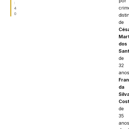
por
:
crim
4
0
disti
de
Cés
Mart
dos
Sant
de
32
ano
Fra
da
Silv
Cos
de
35
anos