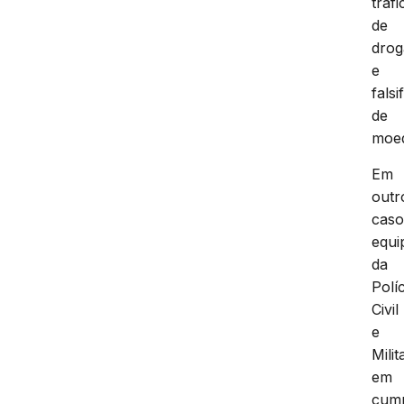
tráfi
de
drog
e
falsi
de
moe
Em
outr
caso
equi
da
Polí
Civil
e
Milit
em
cum