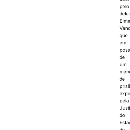
pelo
dele
Elme
Vand
que
em
pos
de
um
man
de
pris
expe
pela
Just
do
Esta
de