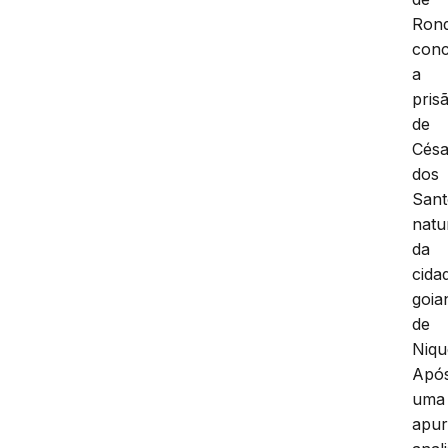
Ron
conc
a
pris
de
Césa
dos
Sant
natu
da
cida
goia
de
Niqu
Apó
uma
apu