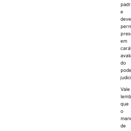
padr
e
dev
per
pres
em
cará
avali
do
pod
judic
Vale
lemb
que
o
man
de