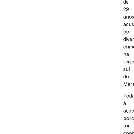
de
29
anos
acu
por
dive
crim
na
regi
sul
do
Mar
Tod
à
açã
polic
foi
coo