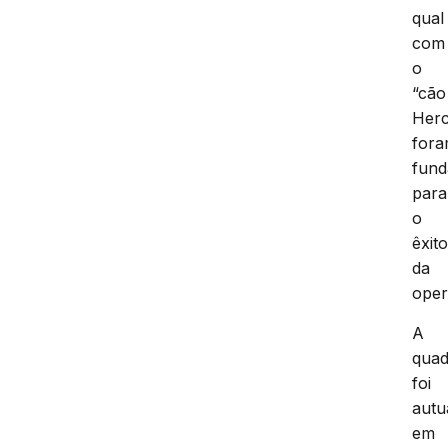
qual
com
o
“cão
Herc
for
fund
para
o
êxit
da
oper
A
quad
foi
autu
em