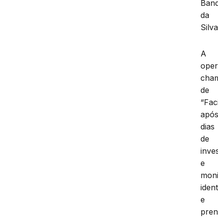
Band
da
Silva
A
ope
cha
de
“Faci
apó
dias
de
inve
e
moni
ident
e
pre