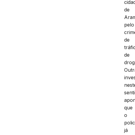
cida
de
Ara
pelo
crim
de
tráfi
de
drog
Outr
inve
nest
sent
apo
que
o
polic
já