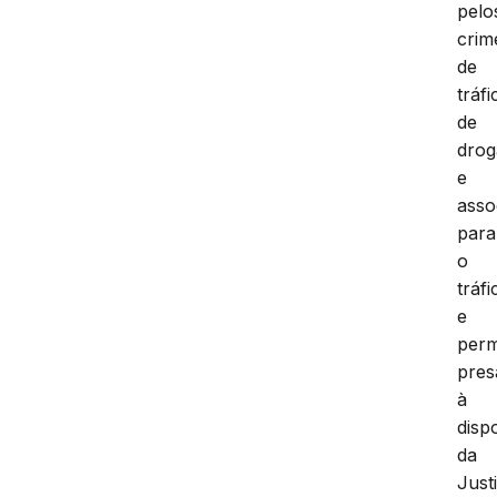
pelo
crim
de
tráfi
de
drog
e
asso
para
o
tráfi
e
per
pres
à
disp
da
Just