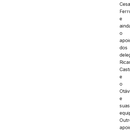
Cesa
Ferr
e
aind
o
apoi
dos
dele
Rica
Cast
e
o
Otáv
e
suas
equi
Outr
apoi