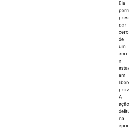
Ele
per
pres
por
cerc
de
um
ano
e
esta
em
libe
prov
A
açã
deli
na
époc