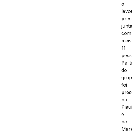
o
levo
pres
junt
com
mais
11
pess
Part
do
gru
foi
pres
no
Piau
e
no
Mar