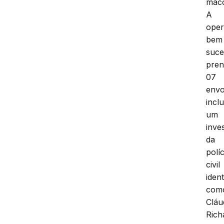
mac
A
ope
bem
suce
pre
07
envo
incl
um
inve
da
políc
civil
ident
com
Cláu
Rich