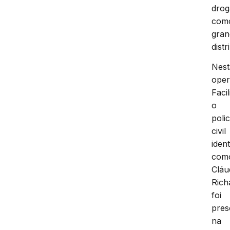
drog
com
gran
distr
Nest
ope
Facil
o
polic
civil
ident
com
Cláu
Rich
foi
pres
na