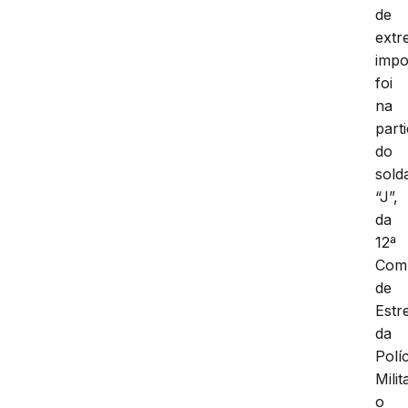
de
extr
impo
foi
na
part
do
sold
“J”,
da
12ª
Com
de
Estre
da
Políc
Milit
o