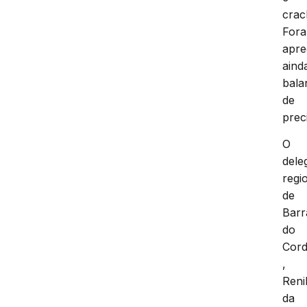
crac
For
apre
aind
bala
de
prec
O
dele
regi
de
Barr
do
Cor
,
Reni
da