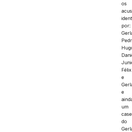
os
acu
ident
por:
Gerl
Ped
Hug
Dani
Juni
Félix
e
Gerl
e
aind
um
case
do
Gerl