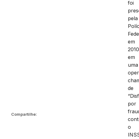
foi
pres
pela
Políc
Fede
em
2010
em
uma
ope
cha
de
“Dis
por
frau
Compartilhe:
cont
o
INSS