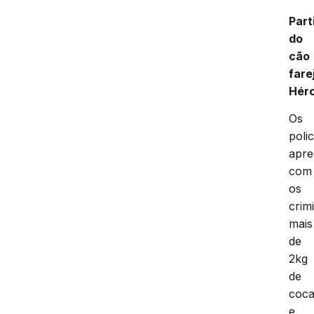
Part
do
cão
fare
Hér
Os
polic
apr
com
os
crim
mais
de
2kg
de
coca
e