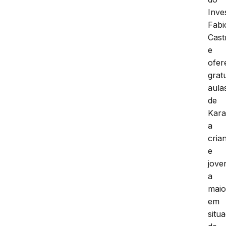
Inve
Fabi
Cast
e
ofer
grat
aula
de
Kara
a
cria
e
jove
a
maio
em
situ