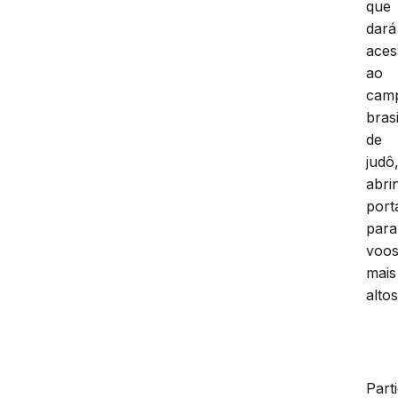
que
dará
aces
ao
cam
brasi
de
judô
abri
port
para
voo
mais
altos
Part