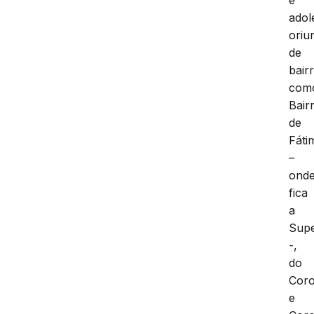
adol
oriu
de
bair
com
Bair
de
Fáti
–
ond
fica
a
Supe
-,
do
Coro
e