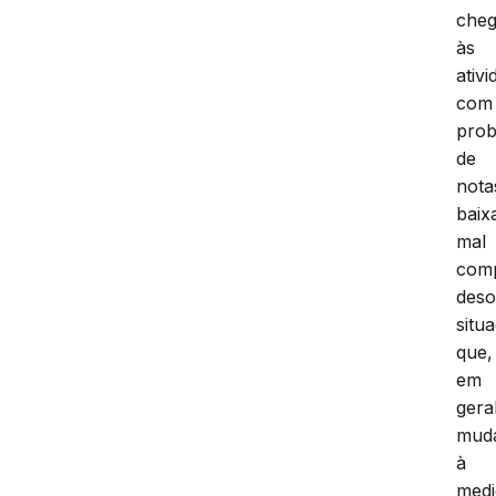
che
às
ativ
com
pro
de
nota
baix
mal
com
deso
situ
que,
em
geral
mud
à
medi