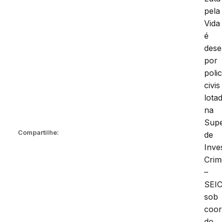
pela
Vida
é
dese
por
polic
civis
lota
na
Supe
Compartilhe:
de
Inve
Crim
–
SEIC
sob
coo
do