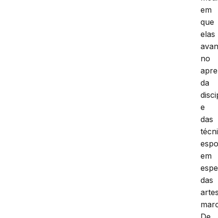
em
que
elas
ava
no
apre
da
disci
e
das
técn
espo
em
espe
das
arte
marc
De