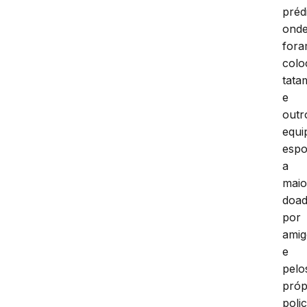
préd
ond
for
colo
tata
e
outr
equi
espo
a
maio
doa
por
amig
e
pelo
próp
polic