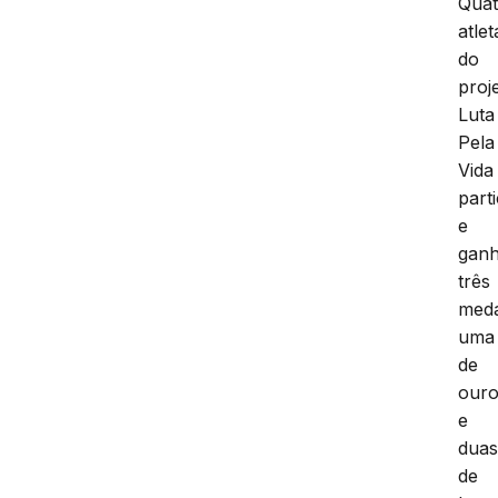
Quat
atlet
do
proj
Luta
Pela
Vida
part
e
gan
três
meda
uma
de
our
e
dua
de