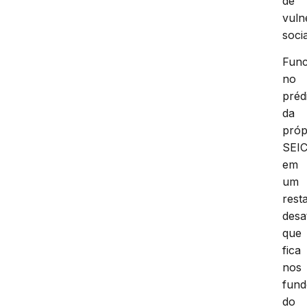
de
vuln
socia
Func
no
préd
da
próp
SEIC
em
um
rest
desa
que
fica
nos
fund
do