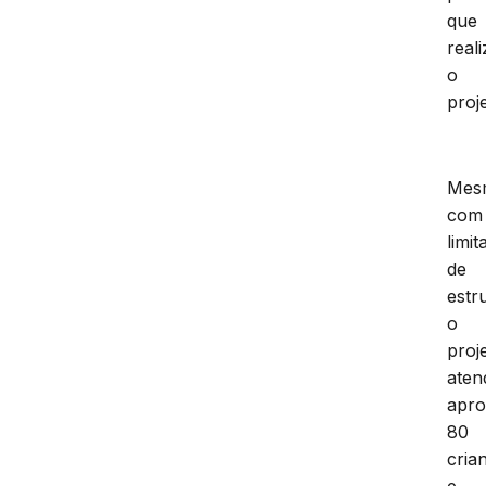
que
real
o
proj
Mes
com
limi
de
estr
o
proj
aten
apro
80
cria
e