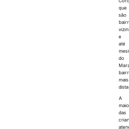
Coro
que
são
bair
vizi
e
até
mes
do
Mar
bair
mais
dista
A
maio
das
cria
aten