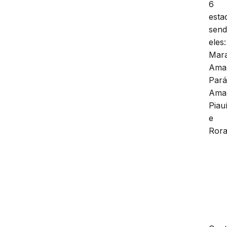
6
esta
sen
eles:
Mar
Ama
Pará
Ama
Piau
e
Rora