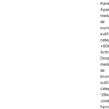
Kami
Apar
med
de
our
sub1
cate
+60
Arth
Diniz
med
de
bro
sub1
cate
-28k
Jos
Fer