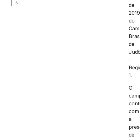
5
de
201
do
Cam
Brasi
de
Jud
–
Regi
1.
O
cam
con
com
a
pres
de