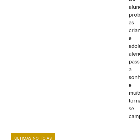
alun
prob
as
cria
e
adol
aten
pas
a
son
e
muit
torn
se
cam
ÚLTIMAS NOTÍCIAS