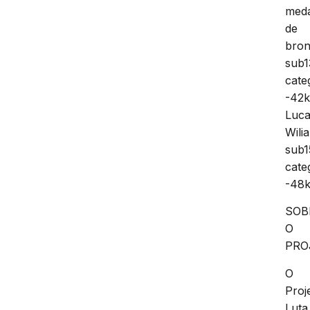
med
de
bro
sub1
cate
-42
Luc
Wili
sub1
cate
-48
SOB
O
PRO
O
Proj
Luta