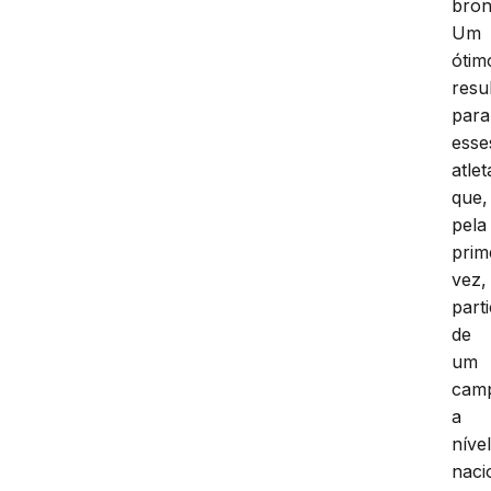
bron
Um
ótim
resu
para
esse
atlet
que,
pela
prim
vez,
part
de
um
cam
a
níve
naci