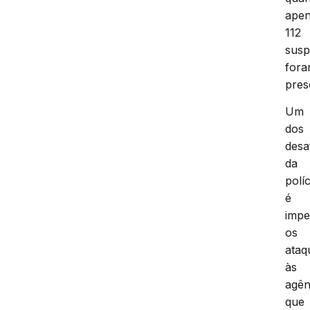
ape
112
susp
for
pres
Um
dos
desa
da
políc
é
impe
os
ataq
às
agên
que