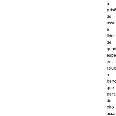
a
pris
de
assa
e
líder
de
quad
espe
em
rou
a
ban
que
part
de
oito
assa