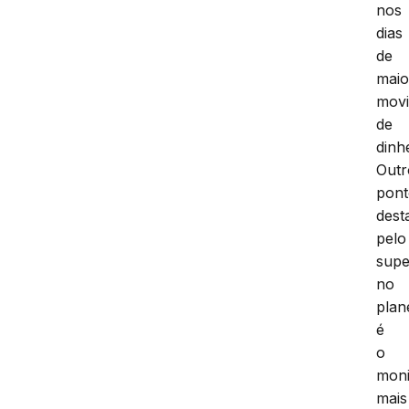
nos
dias
de
maio
mov
de
dinh
Outr
pon
dest
pelo
supe
no
plan
é
o
moni
mais