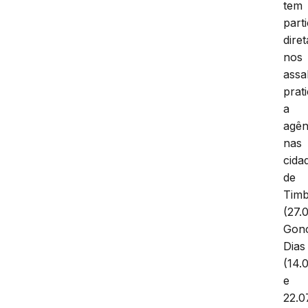
tem
part
diret
nos
assa
prat
a
agên
nas
cida
de
Timb
(27.
Gonç
Dias
(14.0
e
22.07