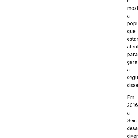
e
mos
à
pop
que
est
aten
para
gara
a
segu
disse
Em
2016
a
Seic
desa
dive