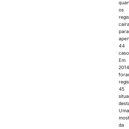
qua
os
regi
caír
para
ape
44
caso
Em
2014
for
regi
45
situ
dest
Um
most
da