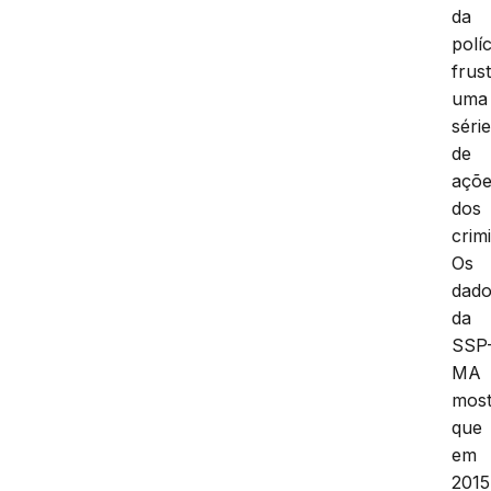
da
políc
frus
uma
séri
de
açõ
dos
crim
Os
dad
da
SSP
MA
mos
que
em
2015