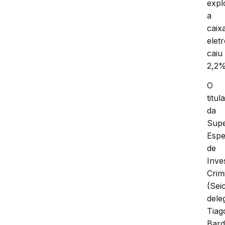
expl
a
caix
elet
caiu
2,2%
O
titul
da
Supe
Espe
de
Inve
Crim
(Seic
dele
Tiag
Bard