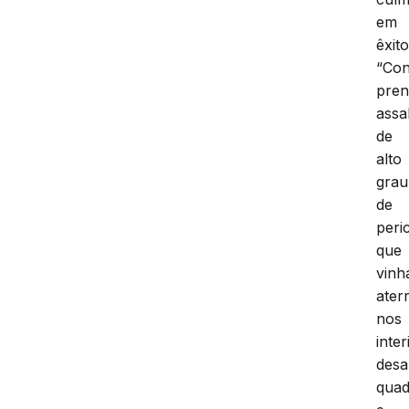
em
êxito
“Co
pren
assa
de
alto
grau
de
peri
que
vin
ater
nos
inter
desa
quad