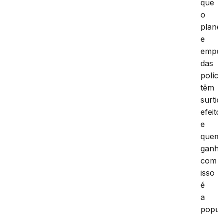
que
o
plan
e
emp
das
políc
têm
surt
efeit
e
que
gan
com
isso
é
a
popu