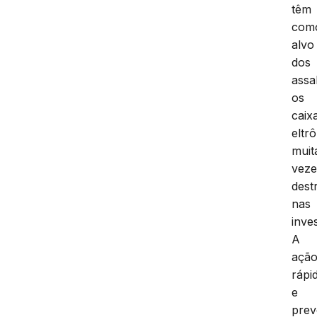
têm
com
alvo
dos
assa
os
caix
eltr
muit
veze
dest
nas
inves
A
açã
rápi
e
prev