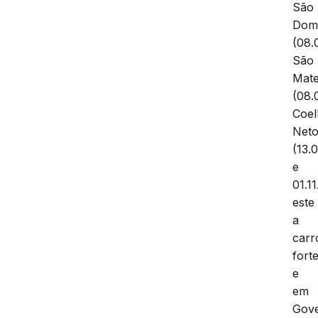
São
Dom
(08.
São
Mat
(08.
Coe
Net
(13.
e
01.11
este
a
carr
forte
e
em
Gov