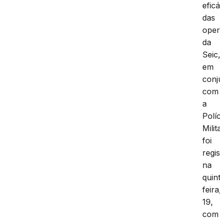
eficá
das
ope
da
Seic
em
conj
com
a
Políc
Milit
foi
regi
na
quin
feira
19,
com