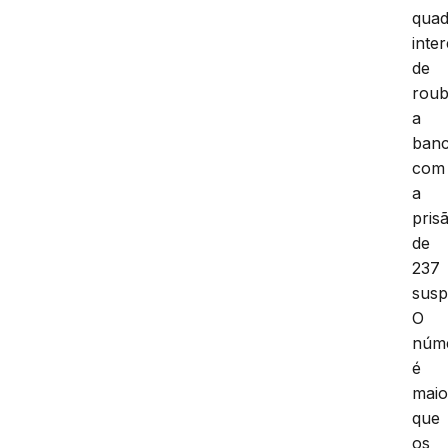
quad
inte
de
rou
a
ban
com
a
pris
de
237
susp
O
núm
é
maio
que
os