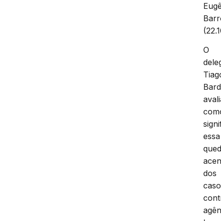
Eugê
Barr
(22.1
O
dele
Tiag
Bard
avali
com
signi
essa
que
acen
dos
caso
cont
agên