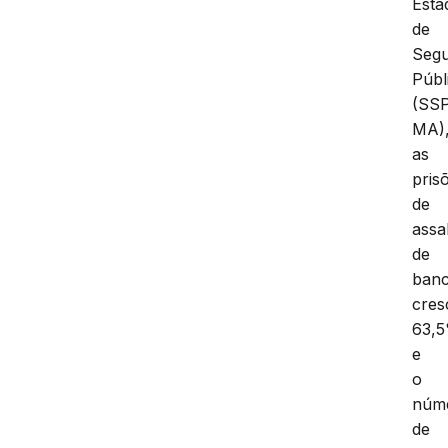
Esta
de
Seg
Públ
(SS
MA)
as
pris
de
assa
de
ban
cre
63,
e
o
núm
de