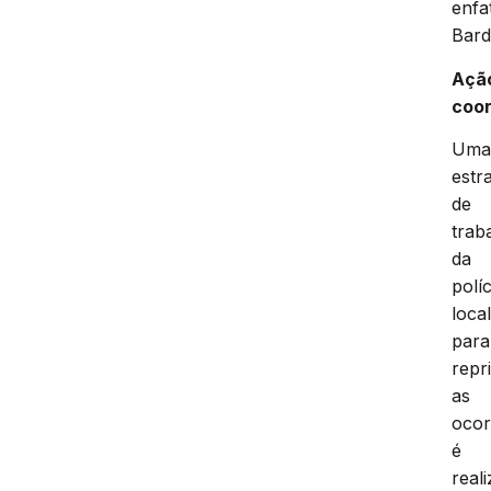
enfa
Bard
Açã
coo
Um
estr
de
trab
da
políc
loca
para
repr
as
ocor
é
real