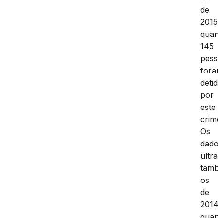
de
2015
qua
145
pess
for
deti
por
este
crim
Os
dad
ultr
tam
os
de
2014
qua