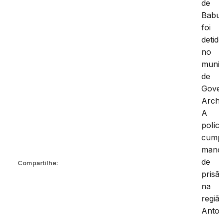
de
Babu
foi
deti
no
muni
de
Gov
Arch
A
políc
cump
man
de
Compartilhe:
pris
na
regi
Anto