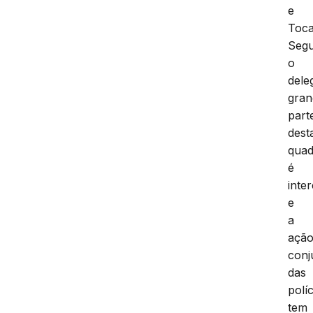
e
Toca
Seg
o
dele
gran
part
dest
quad
é
inte
e
a
açã
conj
das
políc
tem