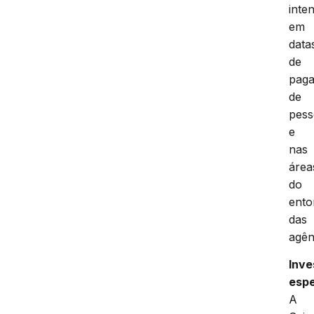
inte
em
data
de
pag
de
pess
e
nas
área
do
ento
das
agên
Inve
espe
A