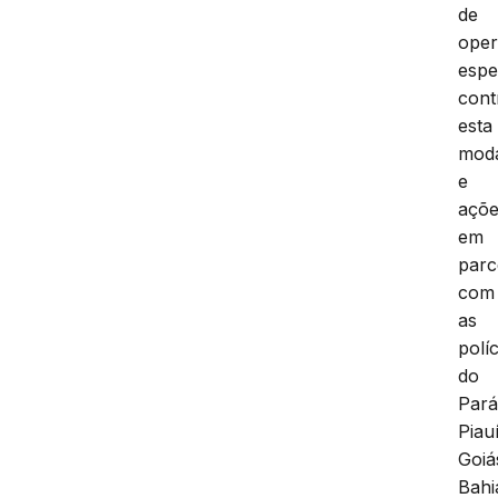
de
ope
espe
cont
esta
moda
e
açõ
em
parc
com
as
políc
do
Pará
Piauí
Goiá
Bahi