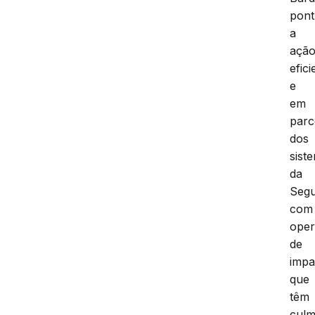
pon
a
açã
efici
e
em
parc
dos
sist
da
Seg
com
ope
de
impa
que
têm
culm