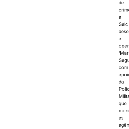
de
crim
a
Seic
dese
a
ope
‘Ma
Segu
com
apoi
da
Políc
Milit
que
moni
as
agên