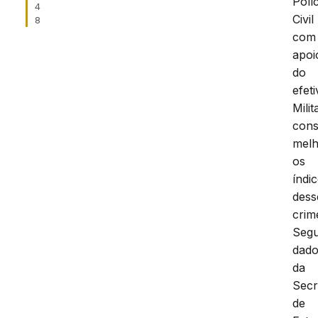
Políc
4
Civil
8
com
apoi
do
efet
Milit
cons
melh
os
índi
dess
crim
Seg
dad
da
Secr
de