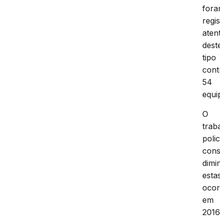
for
regi
aten
dest
tipo
cont
54
equi
O
trab
polic
cons
dimi
esta
ocor
em
2016