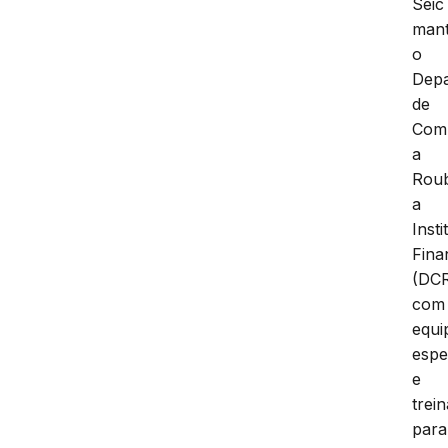
Seic
man
o
Dep
de
Com
a
Rou
a
Insti
Fina
(DCR
com
equi
espe
e
trei
para