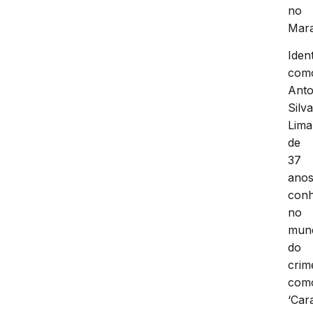
no
Mar
Iden
com
Anto
Silv
Lima
de
37
anos
conh
no
mun
do
crim
com
‘Car