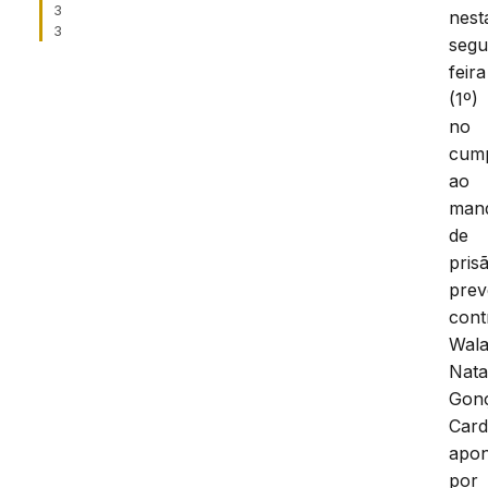
3
nest
3
segu
feira
(1º)
no
cum
ao
man
de
pris
prev
cont
Wal
Nat
Gonç
Card
apo
por