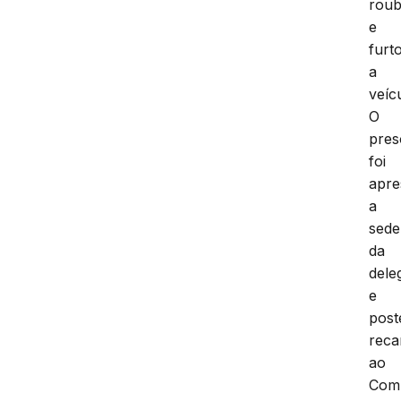
rou
e
furt
a
veíc
O
pres
foi
apre
a
sede
da
dele
e
post
reca
ao
Com