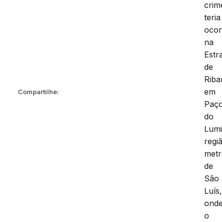
crim
teria
ocor
na
Estr
de
Riba
em
Compartilhe:
Paç
do
Lumi
regi
metr
de
São
Luís
ond
o