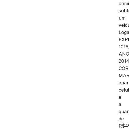
crim
subt
um
veíc
Log
EXP
101
AN
2014
COR
MAR
apar
celu
e
a
quan
de
R$4