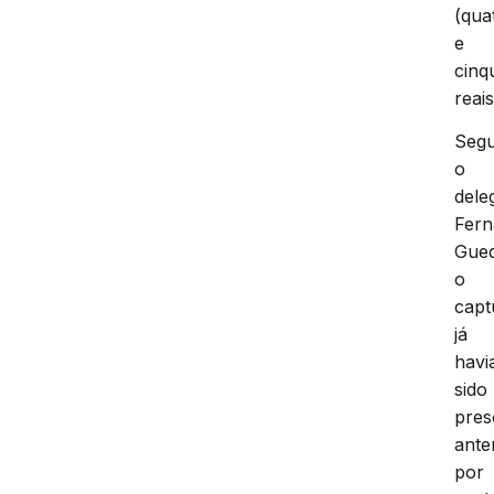
(qua
e
cinq
reais
Seg
o
dele
Fer
Gued
o
capt
já
havi
sido
pres
ante
por