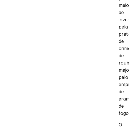
mei
de
inve
pela
prát
de
crim
de
rou
majo
pelo
emp
de
ara
de
fogo
O