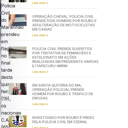
Leia mais »
Policia
Civil
OPERAÇÃO CHEVAL: POLÍCIA CIVIL
do
PRENDE DOIS HOMENS POR ROUBO E
ADULTERAÇÃO DE MOTOCICLETAS
Maranhão
EM CAXIAS
prendeu
Leia mais »
em
flagrante,
POLÍCIA CIVIL PRENDE SUSPEITOS
POR TENTATIVA DE FEMINICÍDIO E
no
ESTELIONATO EM AÇÕES
REALIZADAS EM PRESIDENTE VARGAS
final
E ITAPECURU-MIRIM
tarde
Leia mais »
desta
quinta-
EM SANTA QUITÉRIA DO MA,
OPERAÇÃO POLICIAL PRENDE
feira
HOMEM POR ROUBO E TRÁFICO DE
DROGAS
(19),
Leia mais »
os
nacionais
INVESTIGADO POR ROUBO É PRESO
C.A.S.F.
PELA POLÍCIA CIVIL EM CEDRAL
(65),
Leia mais »