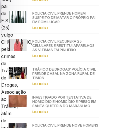
pai
de
POLÍCIA CIVIL PRENDE HOMEM
SUSPEITO DE MATAR O PRÓPRIO PAI
E.S.F.
EM BOM LUGAR
(25)
Leia mais »
vulgo
POLÍCIA CIVIL RECUPERA 25
CHUMBINHO,
CELULARES E RESTITUI APARELHOS
pelos
ÀS VÍTIMAS EM PINHEIRO
crimes
Leia mais »
de
TRÁFICO DE DROGAS: POLÍCIA CIVIL
Tráfico
PRENDE CASAL NA ZONA RURAL DE
de
TIMON
Leia mais »
Drogas,
Associação
INVESTIGADO POR TENTATIVA DE
ao
HOMICÍDIO E HOMICÍDIO É PRESO EM
SANTA QUITÉRIA DO MARANHÃO
Tráfico,
Leia mais »
além
de
POLÍCIA CIVIL PRENDE NOVE HOMENS
aprender