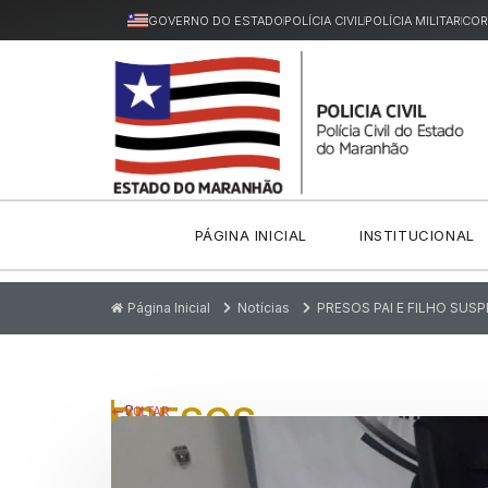
GOVERNO DO ESTADO
POLÍCIA CIVIL
POLÍCIA MILITAR
COR
PÁGINA INICIAL
INSTITUCIONAL
Página Inicial
Notícias
PRESOS PAI E FILHO SUS
PRESOS
P
VOLTAR
u
PAI
bl
ic