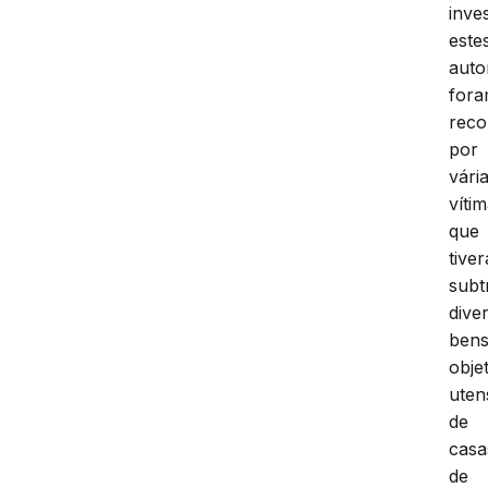
inve
este
auto
for
reco
por
vári
víti
que
tive
subt
dive
bens
obje
utens
de
casa
de