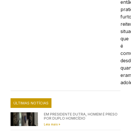
entã
prat
furt
reit
situ
que
é
com
desd
qua
era
adol
ÚLTIMAS NOTÍCIAS
EM PRESIDENTE DUTRA, HOMEM É PRESO
POR DUPLO HOMICÍDIO
Leia mais »