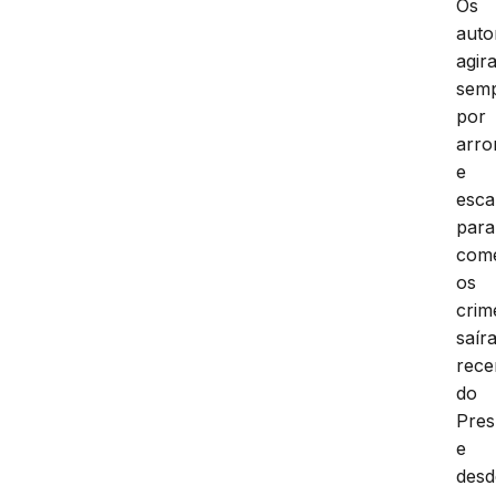
Os
auto
agir
sem
por
arr
e
esca
para
com
os
crim
saír
rece
do
Pres
e
desd