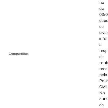
no
dia
03/0
depo
de
dive
info
a
resp
Compartilhe:
de
rou
rece
pela
Políc
Civil.
No
curs
da