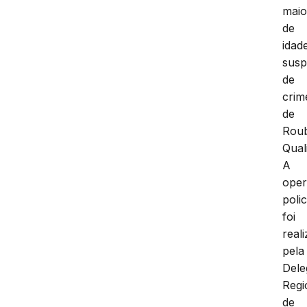
maio
de
idad
susp
de
crim
de
Rou
Qual
A
ope
polic
foi
real
pela
Dele
Regi
de