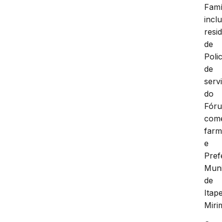
Famí
incl
resi
de
Polic
de
serv
do
Fór
comé
farm
e
Pref
Muni
de
Itap
Miri