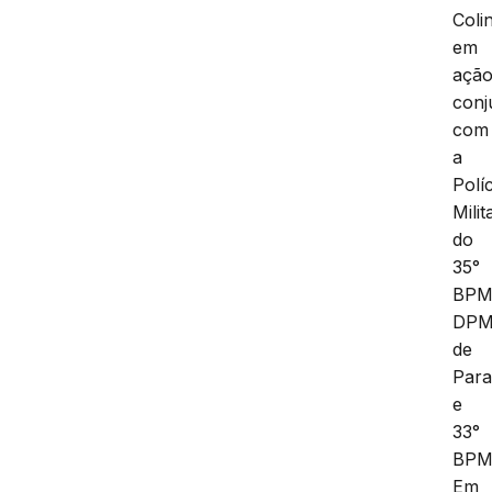
Coli
em
açã
conj
com
a
Políc
Milit
do
35°
BPM
DP
de
Para
e
33°
BPM
Em