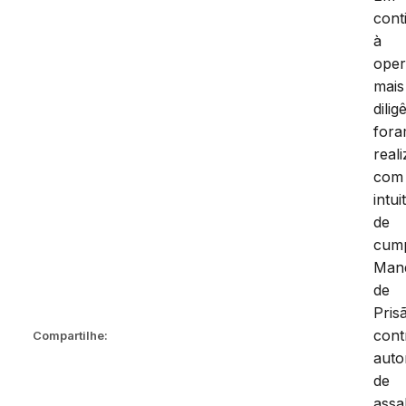
cont
à
oper
mais
dilig
for
real
com
intui
de
cump
Man
de
Pris
cont
Compartilhe:
auto
de
assa