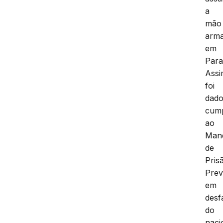
a
mão
arm
em
Para
Assi
foi
dad
cum
ao
Man
de
Pris
Prev
em
desf
do
naci