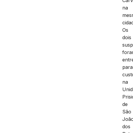
Carv
na
mes
cida
Os
dois
susp
for
entr
para
cust
na
Unid
Pris
de
São
Joã
dos