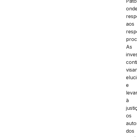
Pato
ond
resp
aos
resp
proc
As
inve
cont
visa
eluc
e
leva
à
justi
os
auto
dos