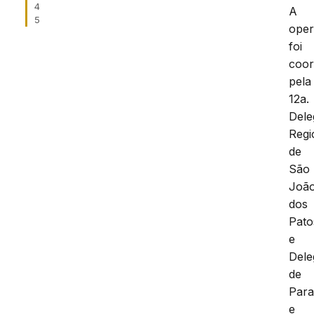
4
A
5
ope
foi
coo
pela
12a.
Dele
Regi
de
São
Joã
dos
Pato
e
Dele
de
Para
e