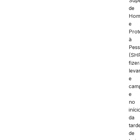
Supe
de
Homi
e
Prot
à
Pes
(SH
fize
leva
e
cam
e
no
iníci
da
tard
de