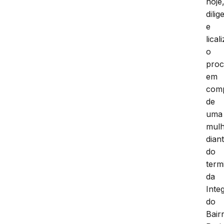
hoje
dili
e
lica
o
proc
em
com
de
uma
mulh
dian
do
term
da
Inte
do
Bair