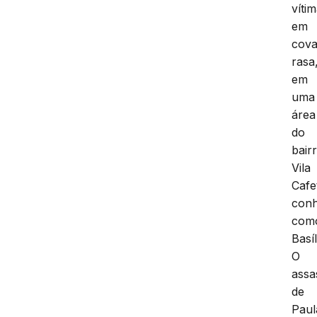
víti
em
cov
rasa
em
uma
área
do
bair
Vila
Cafe
conh
com
Basíl
O
assa
de
Paul