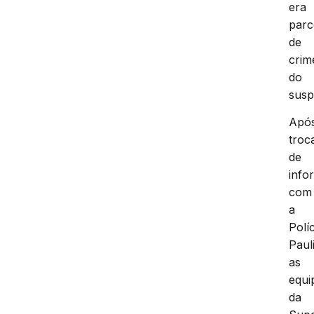
era
parc
de
crim
do
susp
Apó
troc
de
info
com
a
Políc
Pauli
as
equi
da