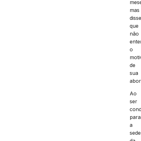
mese
mas
diss
que
não
ente
o
moti
de
sua
abo
Ao
ser
cond
para
a
sede
da