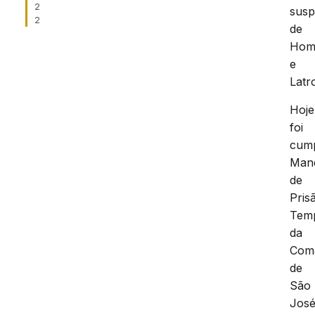
2
susp
2
de
Homi
e
Latr
Hoje
foi
cum
Man
de
Pris
Temp
da
Com
de
São
Jos