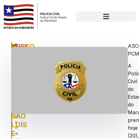
PRESO
P
AS
VOLTAR
u
PC
SUSPEITO
bl
DE
ic
A
a
MORTES
Políc
d
VIOLENTAS
o
Civil
e
EM
do
m
Esta
SÃO
:
s
do
PAULO,
e
Mar
SÃO
g
pre
u
LUÍS
hoje
n
E
d
(20)