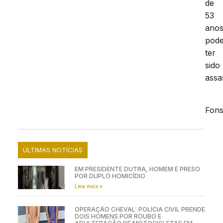
de
53
anos
pod
ter
sido
assa
I
Fon
A
ÚLTIMAS NOTÍCIAS
EM PRESIDENTE DUTRA, HOMEM É PRESO
POR DUPLO HOMICÍDIO
Leia mais »
OPERAÇÃO CHEVAL: POLÍCIA CIVIL PRENDE
DOIS HOMENS POR ROUBO E