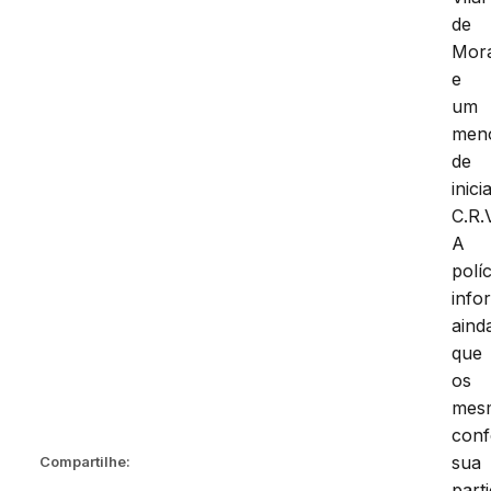
de
Mor
e
um
men
de
inici
C.R.V
A
políc
info
aind
que
os
mes
con
sua
Compartilhe:
part