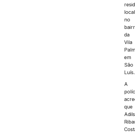
resi
loca
no
bair
da
Vila
Palm
em
São
Luís.
A
políc
acre
que
Adil
Rib
Cost