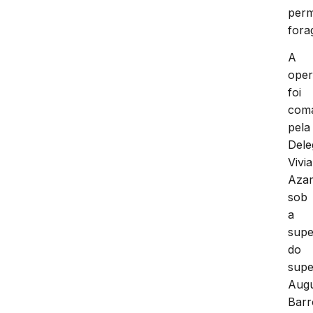
per
fora
A
ope
foi
com
pela
Dele
Vivi
Aza
sob
a
supe
do
supe
Aug
Barr