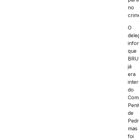
no
crim
O
dele
info
que
BR
já
era
inte
do
Com
Peni
de
Pedr
mas
foi