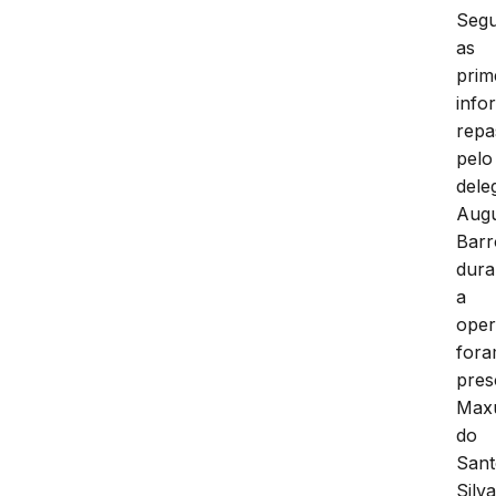
Seg
as
prim
info
repa
pelo
dele
Aug
Barr
dura
a
ope
for
pres
Max
do
Sant
Silv