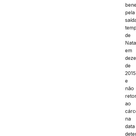
bene
pela
saíd
temp
de
Nata
em
dez
de
2015
e
não
reto
ao
cárc
na
data
dete