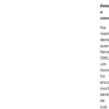
Rel
o
cas
Na
man
dest
quar
feira
(06)
um
hom
foi
enco
mor
dent
de
sua