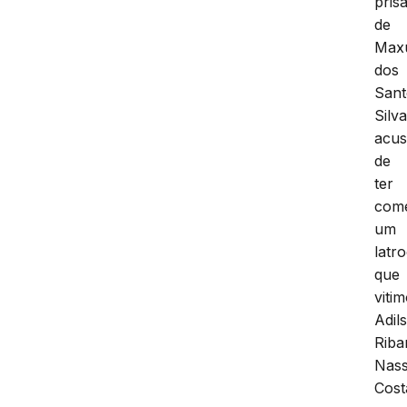
pris
de
Max
dos
Sant
Silva
acu
de
ter
come
um
latro
que
viti
Adil
Rib
Nas
Cost