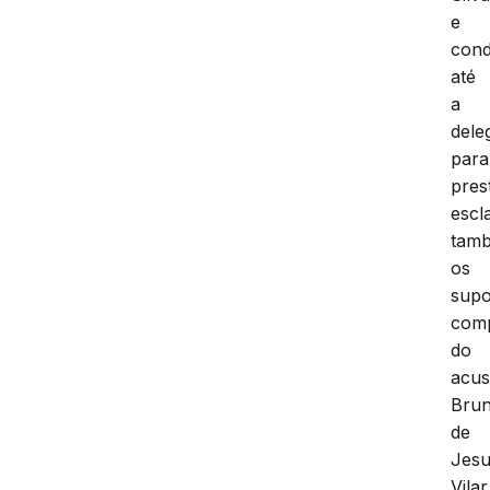
e
cond
até
a
dele
para
pres
escl
tam
os
supo
com
do
acus
Bru
de
Jes
Vilar