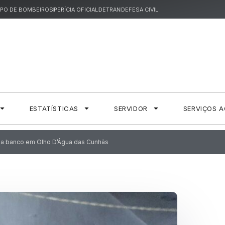
PO DE BOMBEIROS
PERÍCIA OFICIAL
DETRAN
DEFESA CIVIL
ESTATÍSTICAS
SERVIDOR
SERVIÇOS 
o a banco em Olho D’Água das Cunhãs