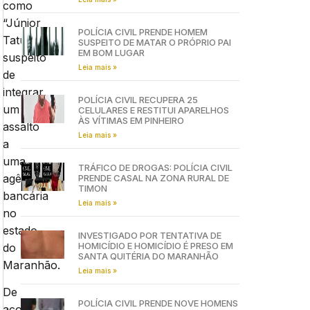
como
“Júnior
POLÍCIA CIVIL PRENDE HOMEM
Tatuado”
SUSPEITO DE MATAR O PRÓPRIO PAI
EM BOM LUGAR
suspeito
Leia mais »
de
integrar
POLÍCIA CIVIL RECUPERA 25
um
CELULARES E RESTITUI APARELHOS
ÀS VÍTIMAS EM PINHEIRO
assalto
Leia mais »
a
uma
TRÁFICO DE DROGAS: POLÍCIA CIVIL
agência
PRENDE CASAL NA ZONA RURAL DE
TIMON
bancária
Leia mais »
no
estado
INVESTIGADO POR TENTATIVA DE
HOMICÍDIO E HOMICÍDIO É PRESO EM
do
SANTA QUITÉRIA DO MARANHÃO
Maranhão.
Leia mais »
De
POLÍCIA CIVIL PRENDE NOVE HOMENS
acordo