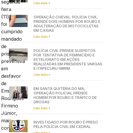
segunda-
Leia mais »
feira
(11)
OPERAÇÃO CHEVAL: POLÍCIA CIVIL
PRENDE DOIS HOMENS POR ROUBO E
foi
ADULTERAÇÃO DE MOTOCICLETAS
EM CAXIAS
cumprido
Leia mais »
mandado
de
POLÍCIA CIVIL PRENDE SUSPEITOS
prisão
POR TENTATIVA DE FEMINICÍDIO E
ESTELIONATO EM AÇÕES
preventiva
REALIZADAS EM PRESIDENTE VARGAS
em
E ITAPECURU-MIRIM
Leia mais »
desfavor
de
EM SANTA QUITÉRIA DO MA,
Emiel
OPERAÇÃO POLICIAL PRENDE
HOMEM POR ROUBO E TRÁFICO DE
Rodrigues
DROGAS
Firmino
Leia mais »
Júnior,
mais
INVESTIGADO POR ROUBO É PRESO
PELA POLÍCIA CIVIL EM CEDRAL
conhecido
Leia mais »