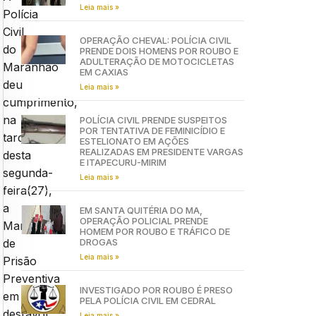
Leia mais »
Polícia
Civil
OPERAÇÃO CHEVAL: POLÍCIA CIVIL
do
PRENDE DOIS HOMENS POR ROUBO E
ADULTERAÇÃO DE MOTOCICLETAS
Maranhão
EM CAXIAS
deu
Leia mais »
cumprimento,
na
POLÍCIA CIVIL PRENDE SUSPEITOS
POR TENTATIVA DE FEMINICÍDIO E
tarde
ESTELIONATO EM AÇÕES
REALIZADAS EM PRESIDENTE VARGAS
desta
E ITAPECURU-MIRIM
segunda-
Leia mais »
feira(27),
a
EM SANTA QUITÉRIA DO MA,
OPERAÇÃO POLICIAL PRENDE
Mandado
HOMEM POR ROUBO E TRÁFICO DE
DROGAS
de
Leia mais »
Prisão
Preventiva
INVESTIGADO POR ROUBO É PRESO
em
PELA POLÍCIA CIVIL EM CEDRAL
desfavor
Leia mais »