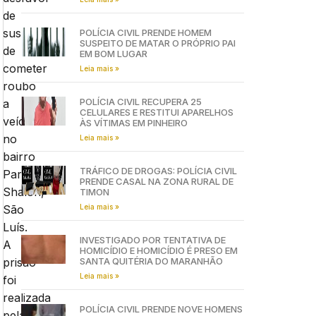
de
suspeito
POLÍCIA CIVIL PRENDE HOMEM
SUSPEITO DE MATAR O PRÓPRIO PAI
de
EM BOM LUGAR
cometer
Leia mais »
roubo
POLÍCIA CIVIL RECUPERA 25
a
CELULARES E RESTITUI APARELHOS
veículos
ÀS VÍTIMAS EM PINHEIRO
no
Leia mais »
bairro
TRÁFICO DE DROGAS: POLÍCIA CIVIL
Parque
PRENDE CASAL NA ZONA RURAL DE
Shalon,
TIMON
Leia mais »
São
Luís.
INVESTIGADO POR TENTATIVA DE
A
HOMICÍDIO E HOMICÍDIO É PRESO EM
SANTA QUITÉRIA DO MARANHÃO
prisão
Leia mais »
foi
realizada
POLÍCIA CIVIL PRENDE NOVE HOMENS
pela