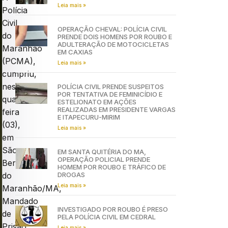
Leia mais »
Polícia
Civil
OPERAÇÃO CHEVAL: POLÍCIA CIVIL
do
PRENDE DOIS HOMENS POR ROUBO E
ADULTERAÇÃO DE MOTOCICLETAS
Maranhão
EM CAXIAS
(PCMA),
Leia mais »
cumpriu,
nesta
POLÍCIA CIVIL PRENDE SUSPEITOS
POR TENTATIVA DE FEMINICÍDIO E
quarta-
ESTELIONATO EM AÇÕES
REALIZADAS EM PRESIDENTE VARGAS
feira
E ITAPECURU-MIRIM
(03),
Leia mais »
em
São
EM SANTA QUITÉRIA DO MA,
OPERAÇÃO POLICIAL PRENDE
Bernardo
HOMEM POR ROUBO E TRÁFICO DE
DROGAS
do
Leia mais »
Maranhão/MA,
Mandado
INVESTIGADO POR ROUBO É PRESO
de
PELA POLÍCIA CIVIL EM CEDRAL
Prisão
Leia mais »