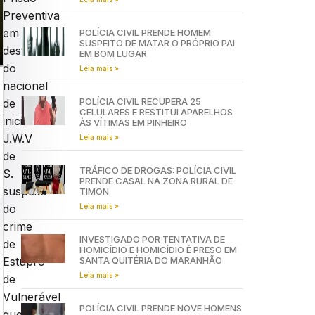
Preventiva
em
POLÍCIA CIVIL PRENDE HOMEM
SUSPEITO DE MATAR O PRÓPRIO PAI
desfavor
EM BOM LUGAR
do
Leia mais »
nacional
POLÍCIA CIVIL RECUPERA 25
de
CELULARES E RESTITUI APARELHOS
iniciais
ÀS VÍTIMAS EM PINHEIRO
J.W.V
Leia mais »
de
TRÁFICO DE DROGAS: POLÍCIA CIVIL
S.
PRENDE CASAL NA ZONA RURAL DE
suspeito
TIMON
Leia mais »
do
crime
INVESTIGADO POR TENTATIVA DE
de
HOMICÍDIO E HOMICÍDIO É PRESO EM
SANTA QUITÉRIA DO MARANHÃO
Estupro
Leia mais »
de
Vulnerável
POLÍCIA CIVIL PRENDE NOVE HOMENS
que,