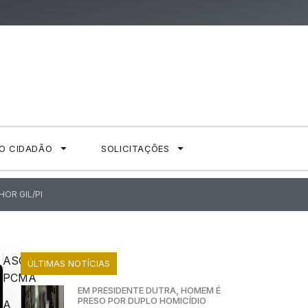
AO CIDADÃO
SOLICITAÇÕES
OR GIL/PI
ASCOM
ÚLTIMAS NOTÍCIAS
PCMA
EM PRESIDENTE DUTRA, HOMEM É
PRESO POR DUPLO HOMICÍDIO
A