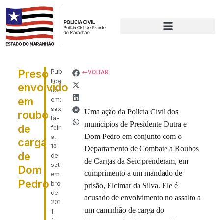
Preso
Pub
VOLTAR
lica
envolvido
do
em
em:
sex
Uma ação da Polícia Civil dos
roubo
ta-
municípios de Presidente Dutra e
de
feir
Dom Pedro em conjunto com o
a,
carga
16
Departamento de Combate a Roubos
de
de
de Cargas da Seic prenderam, em
set
Dom
cumprimento a um mandado de
em
Pedro
bro
prisão, Elcimar da Silva. Ele é
de
acusado de envolvimento no assalto a
201
um caminhão de carga do
1