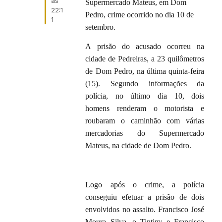
às
Supermercado Mateus, em Dom
22:1
Pedro, crime ocorrido no dia 10 de
1
setembro.
A prisão do acusado ocorreu na
cidade de Pedreiras, a 23 quilômetros
de Dom Pedro, na última quinta-feira
(15). Segundo informações da
polícia, no último dia 10, dois
homens renderam o motorista e
roubaram o caminhão com várias
mercadorias do Supermercado
Mateus, na cidade de Dom Pedro.
Logo após o crime, a polícia
conseguiu efetuar a prisão de dois
envolvidos no assalto. Francisco José
Moura Silva, o Tintim; e Francisco