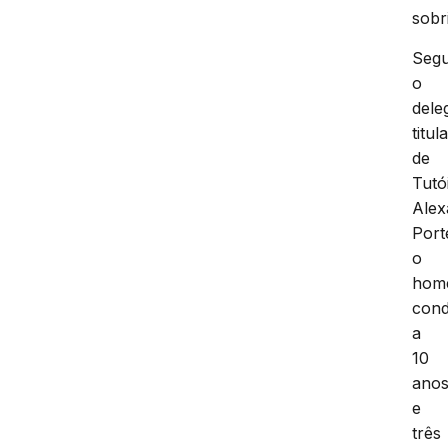
sobr
Seg
o
dele
titul
de
Tutó
Alex
Port
o
hom
con
a
10
ano
e
três