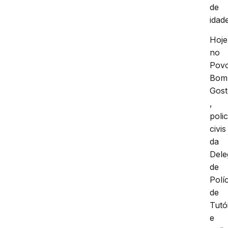
de
idade
Hoje
no
Pov
Bom
Gos
,
polic
civis
da
Dele
de
Políc
de
Tutó
e