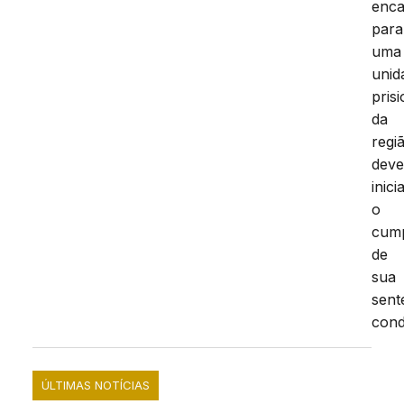
enc
para
uma
unid
prisi
da
regi
dev
inici
o
cum
de
sua
sent
cond
ÚLTIMAS NOTÍCIAS