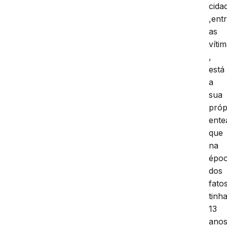
cida
,ent
as
víti
,
está
a
sua
próp
ente
que
na
épo
dos
fato
tinh
13
ano