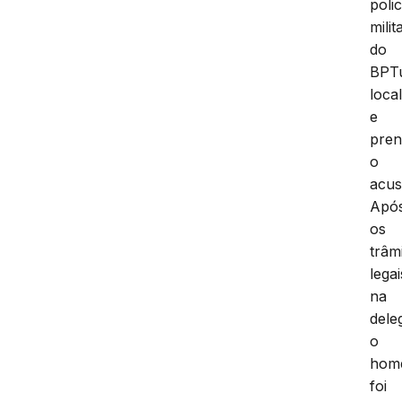
polic
milit
do
BPTu
local
e
pren
o
acus
Apó
os
trâm
legai
na
dele
o
hom
foi