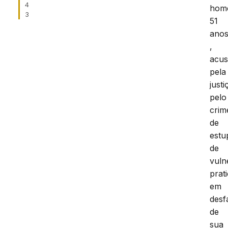
4
hom
3
51
ano
,
acu
pela
justi
pelo
crim
de
estu
de
vuln
prat
em
desf
de
sua