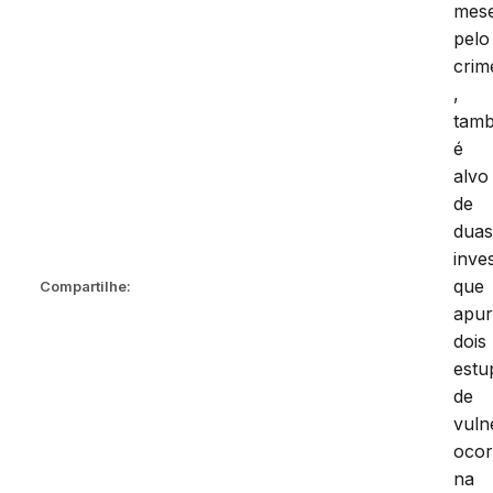
mes
pelo
crim
,
tam
é
alvo
de
dua
inve
que
Compartilhe:
apu
dois
estu
de
vuln
ocor
na