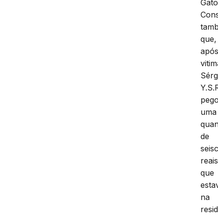
Gato
Cons
tam
que,
apó
vitim
Sérg
Y.S.
peg
uma
quan
de
seis
reai
que
esta
na
resi