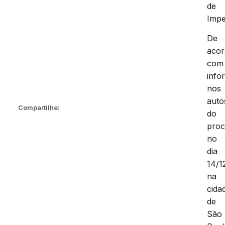
de
Impe
De
aco
com
info
nos
auto
Compartilhe:
do
proc
no
dia
14/1
na
cida
de
São