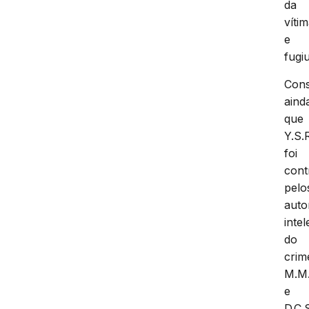
da
víti
e
fugiu
Cons
aind
que
Y.S.
foi
cont
pelo
auto
intel
do
crim
M.M
e
D.C.