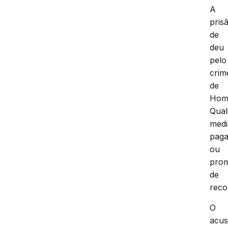
A
pris
de
deu
pelo
crim
de
Homi
Qual
medi
pag
ou
pro
de
rec
O
acus