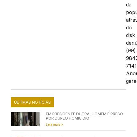
da
pop
atra
do
disk
denú
(99)
984
7141
Ano
gara
ÚLTIMAS NOTÍCIAS
EM PRESIDENTE DUTRA, HOMEM É PRESO
POR DUPLO HOMICÍDIO
Leia mais »