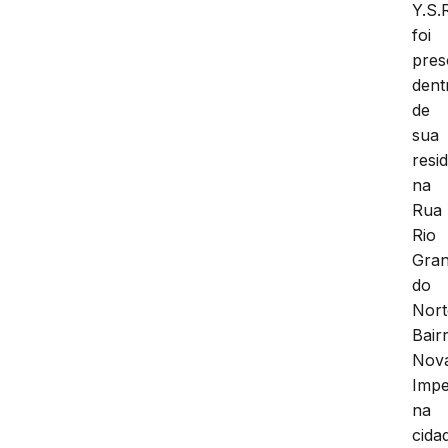
Y.S.
foi
pres
dent
de
sua
resi
na
Rua
Rio
Gra
do
Nort
Bair
Nov
Impe
na
cida