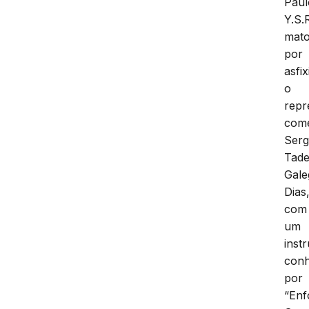
Paul
Y.S.
mato
por
asfix
o
repr
come
Serg
Tad
Gale
Dias
com
um
inst
conh
por
“Enf