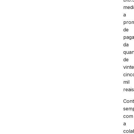
medi
a
pro
de
pag
da
quan
de
vint
cinc
mil
reais
Con
sem
com
a
cola