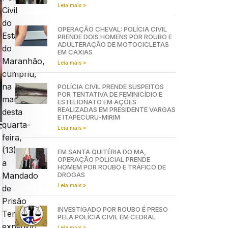
Leia mais »
Civil
do
OPERAÇÃO CHEVAL: POLÍCIA CIVIL
Estado
PRENDE DOIS HOMENS POR ROUBO E
ADULTERAÇÃO DE MOTOCICLETAS
do
EM CAXIAS
Maranhão,
Leia mais »
cumpriu,
na
POLÍCIA CIVIL PRENDE SUSPEITOS
POR TENTATIVA DE FEMINICÍDIO E
manhã
ESTELIONATO EM AÇÕES
REALIZADAS EM PRESIDENTE VARGAS
desta
E ITAPECURU-MIRIM
quarta-
Leia mais »
feira,
(13),
EM SANTA QUITÉRIA DO MA,
OPERAÇÃO POLICIAL PRENDE
a
HOMEM POR ROUBO E TRÁFICO DE
DROGAS
Mandado
Leia mais »
de
Prisão
INVESTIGADO POR ROUBO É PRESO
Temporária
PELA POLÍCIA CIVIL EM CEDRAL
expedido
Leia mais »