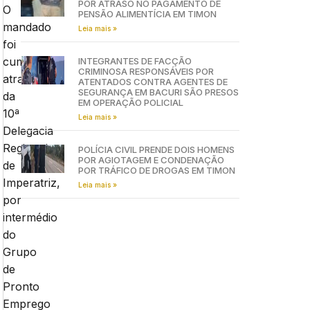
POR ATRASO NO PAGAMENTO DE
O
PENSÃO ALIMENTÍCIA EM TIMON
mandado
Leia mais »
foi
cumprido
INTEGRANTES DE FACÇÃO
CRIMINOSA RESPONSÁVEIS POR
através
ATENTADOS CONTRA AGENTES DE
SEGURANÇA EM BACURI SÃO PRESOS
da
EM OPERAÇÃO POLICIAL
10ª
Leia mais »
Delegacia
Regional
POLÍCIA CIVIL PRENDE DOIS HOMENS
POR AGIOTAGEM E CONDENAÇÃO
de
POR TRÁFICO DE DROGAS EM TIMON
Imperatriz,
Leia mais »
por
intermédio
do
Grupo
de
Pronto
Emprego