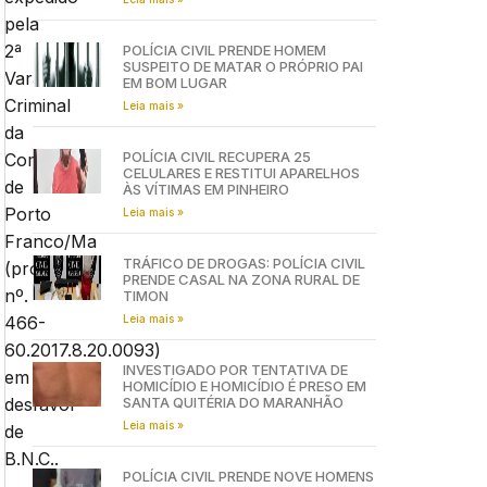
pela
2ª
POLÍCIA CIVIL PRENDE HOMEM
SUSPEITO DE MATAR O PRÓPRIO PAI
Vara
EM BOM LUGAR
Criminal
Leia mais »
da
POLÍCIA CIVIL RECUPERA 25
Comarca
CELULARES E RESTITUI APARELHOS
de
ÀS VÍTIMAS EM PINHEIRO
Porto
Leia mais »
Franco/Ma
TRÁFICO DE DROGAS: POLÍCIA CIVIL
(processo
PRENDE CASAL NA ZONA RURAL DE
nº.
TIMON
Leia mais »
466-
60.2017.8.20.0093)
INVESTIGADO POR TENTATIVA DE
em
HOMICÍDIO E HOMICÍDIO É PRESO EM
SANTA QUITÉRIA DO MARANHÃO
desfavor
Leia mais »
de
B.N.C..
POLÍCIA CIVIL PRENDE NOVE HOMENS