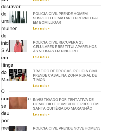
desfavor
de
POLÍCIA CIVIL PRENDE HOMEM
SUSPEITO DE MATAR O PRÓPRIO PAI
uma
EM BOM LUGAR
mulher
Leia mais »
de
POLÍCIA CIVIL RECUPERA 25
iniciais
CELULARES E RESTITUI APARELHOS
S.A.S.,
ÀS VÍTIMAS EM PINHEIRO
em
Leia mais »
Itinga
TRÁFICO DE DROGAS: POLÍCIA CIVIL
do
PRENDE CASAL NA ZONA RURAL DE
Maranhão.
TIMON
Leia mais »
O
cumprimento
INVESTIGADO POR TENTATIVA DE
HOMICÍDIO E HOMICÍDIO É PRESO EM
se
SANTA QUITÉRIA DO MARANHÃO
deu
Leia mais »
por
meio
POLÍCIA CIVIL PRENDE NOVE HOMENS