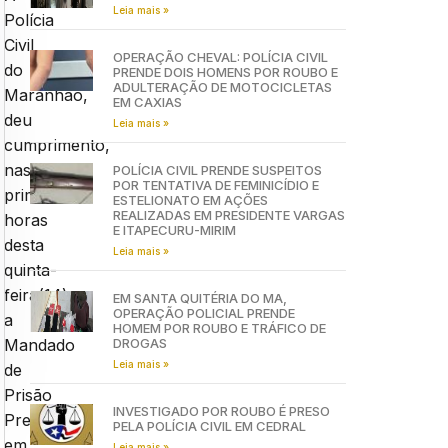
Leia mais »
Polícia
Civil
OPERAÇÃO CHEVAL: POLÍCIA CIVIL
do
PRENDE DOIS HOMENS POR ROUBO E
ADULTERAÇÃO DE MOTOCICLETAS
Maranhão,
EM CAXIAS
deu
Leia mais »
cumprimento,
nas
POLÍCIA CIVIL PRENDE SUSPEITOS
POR TENTATIVA DE FEMINICÍDIO E
primeiras
ESTELIONATO EM AÇÕES
REALIZADAS EM PRESIDENTE VARGAS
horas
E ITAPECURU-MIRIM
desta
Leia mais »
quinta-
feira(14),
EM SANTA QUITÉRIA DO MA,
OPERAÇÃO POLICIAL PRENDE
a
HOMEM POR ROUBO E TRÁFICO DE
DROGAS
Mandado
Leia mais »
de
Prisão
INVESTIGADO POR ROUBO É PRESO
Preventiva
PELA POLÍCIA CIVIL EM CEDRAL
em
Leia mais »