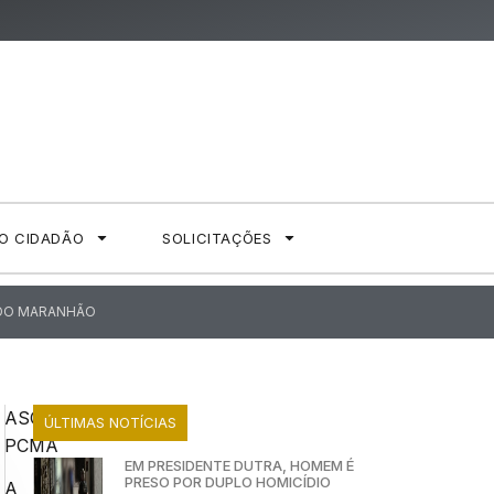
AO CIDADÃO
SOLICITAÇÕES
A DO MARANHÃO
ASCOM
ÚLTIMAS NOTÍCIAS
PCMA
EM PRESIDENTE DUTRA, HOMEM É
PRESO POR DUPLO HOMICÍDIO
A