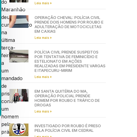
do
Leia mais »
Maranhão
deu
OPERAÇÃO CHEVAL: POLÍCIA CIVIL
PRENDE DOIS HOMENS POR ROUBO E
cumprimento
ADULTERAÇÃO DE MOTOCICLETAS
EM CAXIAS
na
Leia mais »
última
terça-
POLÍCIA CIVIL PRENDE SUSPEITOS
feira(18),
POR TENTATIVA DE FEMINICÍDIO E
ESTELIONATO EM AÇÕES
a
REALIZADAS EM PRESIDENTE VARGAS
um
E ITAPECURU-MIRIM
Leia mais »
mandado
de
EM SANTA QUITÉRIA DO MA,
prisão
OPERAÇÃO POLICIAL PRENDE
HOMEM POR ROUBO E TRÁFICO DE
contra
DROGAS
um
Leia mais »
homem
pela
INVESTIGADO POR ROUBO É PRESO
PELA POLÍCIA CIVIL EM CEDRAL
prática
Leia mais »