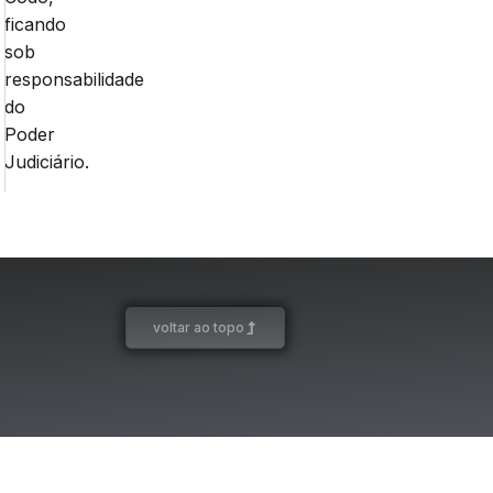
ficando
sob
responsabilidade
do
Poder
Judiciário.
voltar ao topo