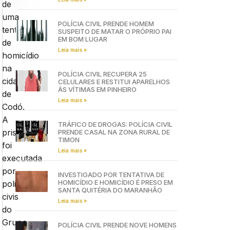
de
uma
POLÍCIA CIVIL PRENDE HOMEM
tentativa
SUSPEITO DE MATAR O PRÓPRIO PAI
EM BOM LUGAR
de
Leia mais »
homicídio
na
POLÍCIA CIVIL RECUPERA 25
cidade
CELULARES E RESTITUI APARELHOS
ÀS VÍTIMAS EM PINHEIRO
de
Leia mais »
Codó.
A
TRÁFICO DE DROGAS: POLÍCIA CIVIL
prisão
PRENDE CASAL NA ZONA RURAL DE
TIMON
foi
Leia mais »
executada
por
INVESTIGADO POR TENTATIVA DE
HOMICÍDIO E HOMICÍDIO É PRESO EM
policiais
SANTA QUITÉRIA DO MARANHÃO
civis
Leia mais »
do
Grupo
POLÍCIA CIVIL PRENDE NOVE HOMENS