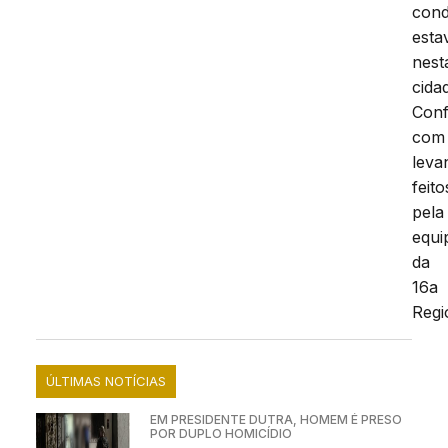
con
esta
nest
cida
Conf
com
leva
feito
pela
equi
da
16a
Regi
ÚLTIMAS NOTÍCIAS
EM PRESIDENTE DUTRA, HOMEM É PRESO
POR DUPLO HOMICÍDIO