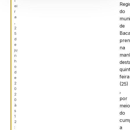
f
Regi
ei
do
r
a
muni
,
de
2
Baca
5
d
pre
e
na
ju
man
n
h
dest
o
quin
d
feira
e
2
(25)
0
,
2
por
0
à
mei
s
do
1
cum
2
a
: