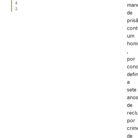
4
man
2
de
pris
cont
um
hom
,
por
con
defin
a
sete
ano
de
recl
por
crim
de