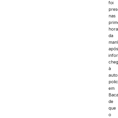
foi
pres
nas
prim
hora
da
man
apó
info
che
à
auto
polic
em
Baca
de
que
o