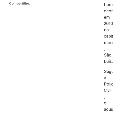
Compartilhe:
homi
ocor
em
201
na
capit
mar
,
São
Luís.
Seg
a
Políc
Civil
,
o
acu