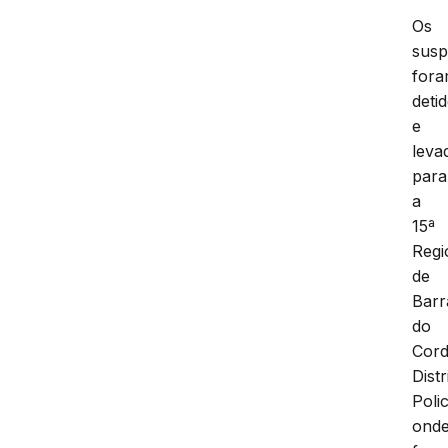
Os
susp
for
deti
e
leva
para
a
15ª
Regi
de
Barr
do
Cord
Distr
Polic
ond