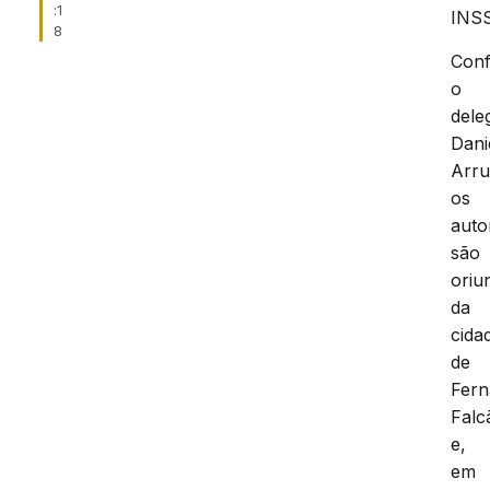
:1
INSS
8
Con
o
dele
Dani
Arru
os
auto
são
oriu
da
cida
de
Fer
Falc
e,
em