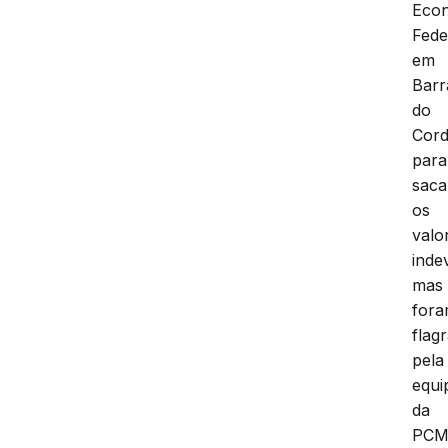
Eco
Fede
em
Barr
do
Cord
para
saca
os
valo
inde
mas
for
flag
pela
equi
da
PCM