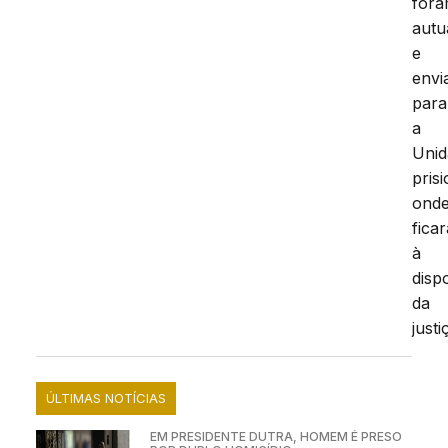
for
autu
e
envi
para
a
Unid
prisi
ond
fica
à
disp
da
justi
ÚLTIMAS NOTÍCIAS
EM PRESIDENTE DUTRA, HOMEM É PRESO