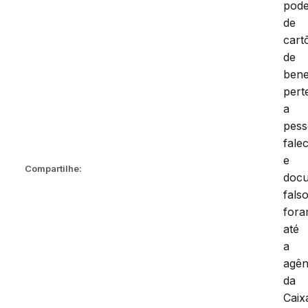
pod
de
cart
de
bene
pert
a
pes
fale
e
Compartilhe:
doc
falso
for
até
a
agên
da
Caix