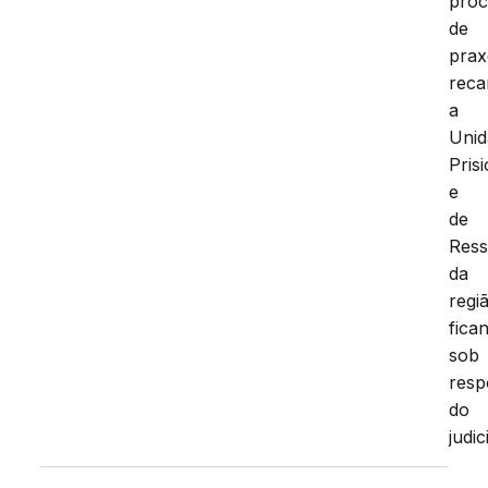
proc
de
prax
reca
a
Unid
Pris
e
de
Ress
da
regi
fica
sob
resp
do
judic