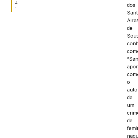
4
dos
1
Sant
Aire
de
Sous
conh
com
“San
apo
com
o
auto
de
um
crim
de
femi
naqu