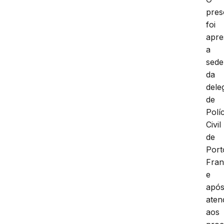
pres
foi
apre
a
sede
da
dele
de
Políc
Civil
de
Port
Fra
e
apó
aten
aos