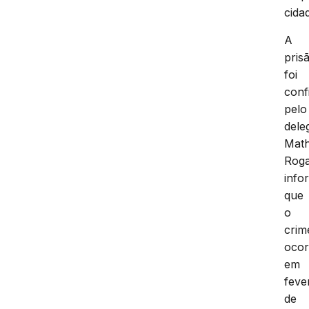
cida
A
pris
foi
conf
pelo
dele
Mat
Roga
info
que
o
crim
ocor
em
feve
de