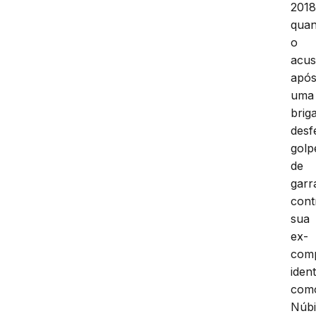
2018
qua
o
acu
apó
uma
briga
desf
golp
de
garr
cont
sua
ex-
comp
ident
com
Núb