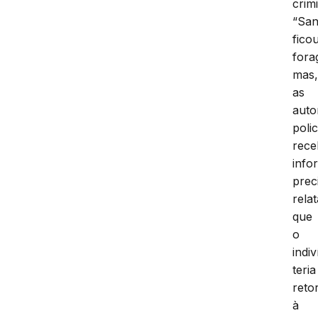
crimi
“San
fico
fora
mas
as
auto
polic
rec
info
prec
rela
que
o
indi
teria
reto
à