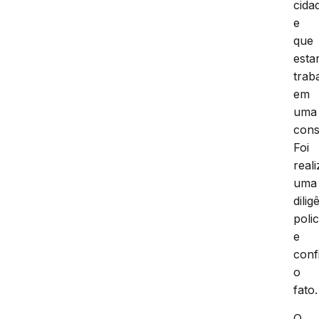
cida
e
que
estar
trab
em
uma
cons
Foi
real
uma
dilig
polic
e
conf
o
fato.
O