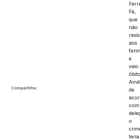
Ferr
Fé,
que
não
resis
aos
feri
e
veio
óbito
Aind
Compartilhe:
de
aco
com
dele
o
crim
teria