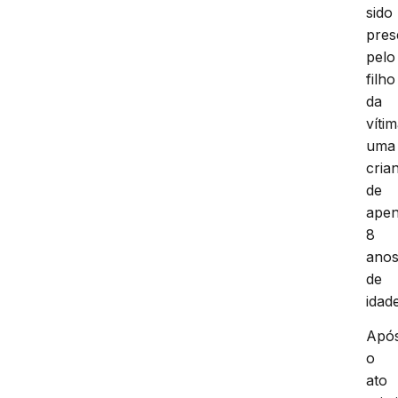
sido
pres
pelo
filho
da
vítim
uma
cria
de
ape
8
ano
de
idade
Apó
o
ato