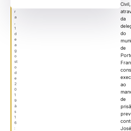
f
Civil,
ei
atra
r
a
da
,
dele
1
do
d
e
muni
a
de
g
Port
o
st
Fran
o
cons
d
exec
e
2
ao
0
man
1
de
9
à
pris
s
prev
1
cont
6
Jos
: