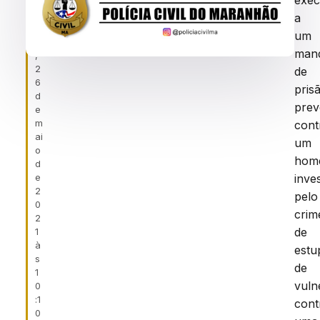
exec
f
MIRINZAL
ei
a
r
um
a
man
,
2
de
6
pris
d
prev
e
m
cont
ai
um
o
hom
d
e
inve
2
pelo
0
crim
2
de
1
à
estu
s
de
1
vuln
0
:1
cont
0