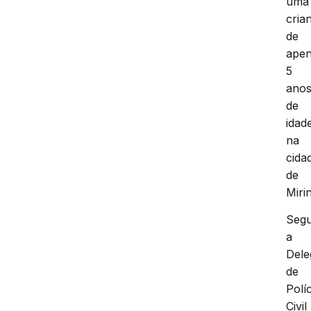
uma
cria
de
ape
5
ano
de
idad
na
cida
de
Mirin
Seg
a
Dele
de
Políc
Civil