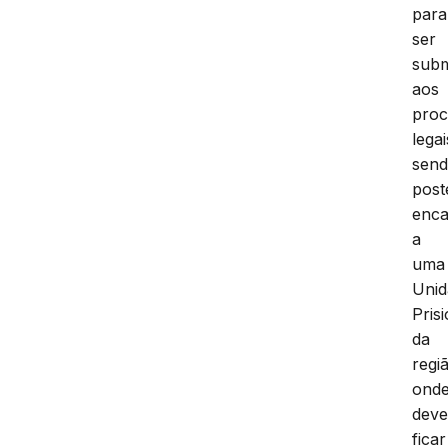
para
ser
subm
aos
proc
legai
sen
post
enc
a
uma
Unid
Pris
da
regi
ond
dev
ficar