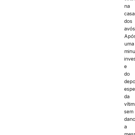
na
casa
dos
avós
Apó
uma
minu
inve
e
do
depo
espe
da
víti
sem
dan
a
mes