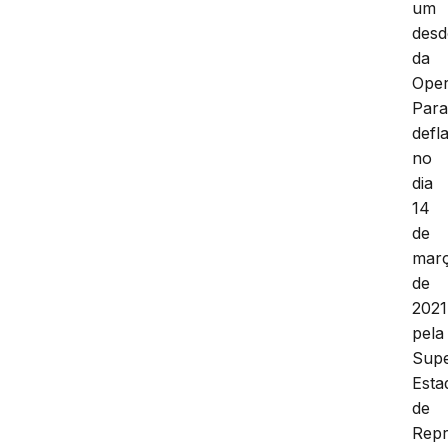
um
des
da
Ope
Para
defl
no
dia
14
de
mar
de
2021
pela
Supe
Esta
de
Rep