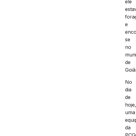
ele
esta
fora
e
enco
se
no
muni
de
Goiâ
No
dia
de
hoje
uma
equi
da
PCG