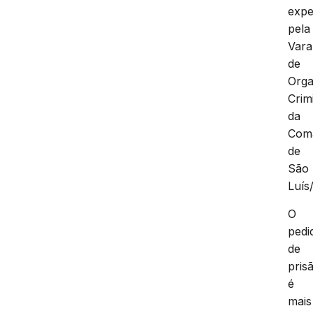
expe
pela
Vara
de
Orga
Crim
da
Com
de
São
Luís
O
pedi
de
pris
é
mais