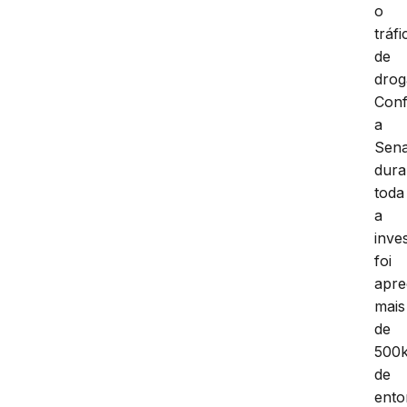
o
tráfi
de
drog
Con
a
Sena
dura
toda
a
inve
foi
apre
mais
de
500
de
ento