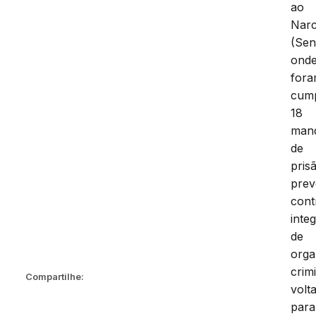
ao
Narc
(Sen
ond
for
cump
18
man
de
pris
prev
cont
inte
de
orga
crim
Compartilhe:
volt
para