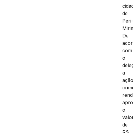
cida
de
Peri
Miri
De
aco
com
o
dele
a
açã
crim
rend
apr
o
valo
de
R$