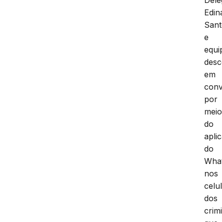
Edin
Sant
e
equi
desc
em
conv
por
mei
do
aplic
do
Wha
nos
celu
dos
crim