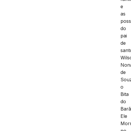
e
as
poss
do
pai
de
sant
Wils
Non
de
Sou
o
Bita
do
Barã
Ele
Mor
no