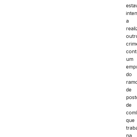
esta
inte
a
reali
outr
crim
cont
um
empr
do
ram
de
post
de
comb
que
trab
na