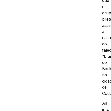
que
o
gru
pret
assa
a
casa
do
fale
“Bita
do
Barã
na
cida
de
Cod
As
info