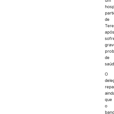
um
hosp
part
de
Tere
apó
sofr
grav
pro
de
saúd
O
dele
repa
aind
que
o
ban