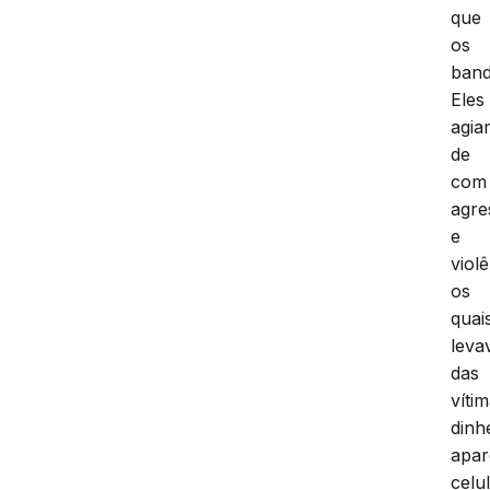
que
os
band
Eles
agia
de
com
agre
e
violê
os
quai
lev
das
vítim
dinh
apar
celu