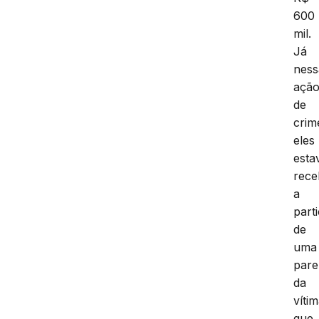
600
mil.
Já
ness
açã
de
crim
eles
est
rec
a
part
de
uma
pare
da
vítim
que