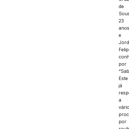
de
Sous
23
ano
e
Jor
Felip
conh
por
“Sab
Este
já
res
a
vári
proc
por
rou