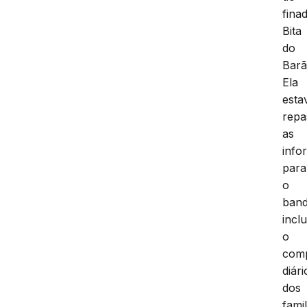
fina
Bita
do
Barã
Ela
esta
repa
as
info
para
o
band
inclu
o
com
diári
dos
fami