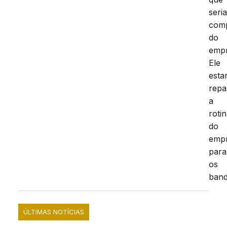
seri
com
do
empr
Ele
estar
repa
a
roti
do
empr
para
os
band
ÚLTIMAS NOTÍCIAS