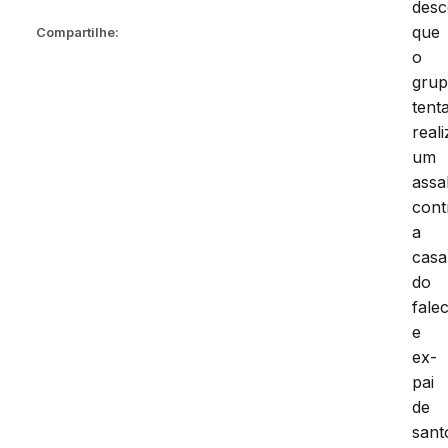
desc
que
Compartilhe:
o
gru
tent
reali
um
assa
cont
a
casa
do
fale
e
ex-
pai
de
sant