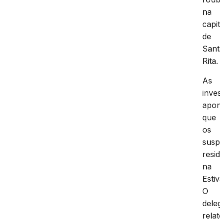
na
capit
de
Sant
Rita.
As
inve
apon
que
os
susp
resi
na
Estiv
O
dele
rela