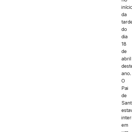
iníci
da
tard
do
dia
18
de
abril
dest
ano.
O
Pai
de
San
esta
inte
em