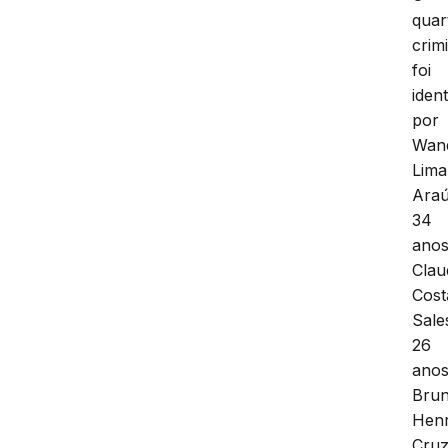
quar
crim
foi
ident
por
Wan
Lima
Araú
34
anos
Clau
Cost
Sale
26
anos
Bru
Henr
Cru