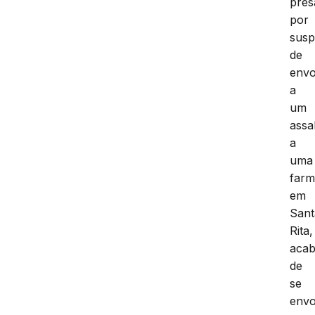
pres
por
susp
de
envo
a
um
assa
a
uma
farm
em
Sant
Rita,
aca
de
se
envo