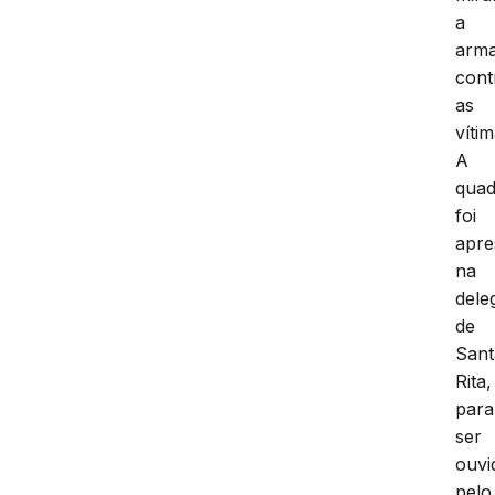
a
arm
cont
as
vítim
A
quad
foi
apre
na
dele
de
Sant
Rita,
para
ser
ouvi
pelo