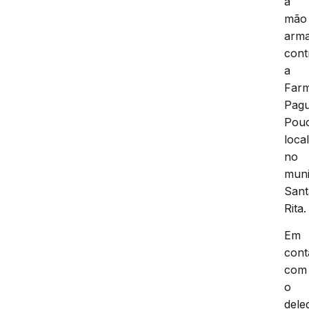
a
mão
arm
cont
a
Farm
Pag
Pou
loca
no
muni
Sant
Rita.
Em
cont
com
o
dele