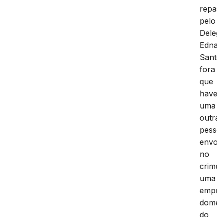
repa
pelo
Dele
Edna
Sant
fora
que
have
uma
outr
pes
envo
no
crim
uma
emp
domé
do