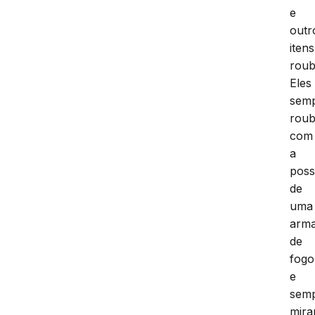
e
outr
itens
roub
Eles
sem
rou
com
a
pos
de
uma
arm
de
fogo
e
sem
mira