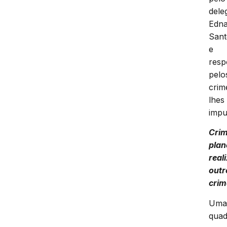
dele
Edna
San
e
res
pelo
crim
lhes
impu
Cri
pla
real
outr
crim
Um
quad