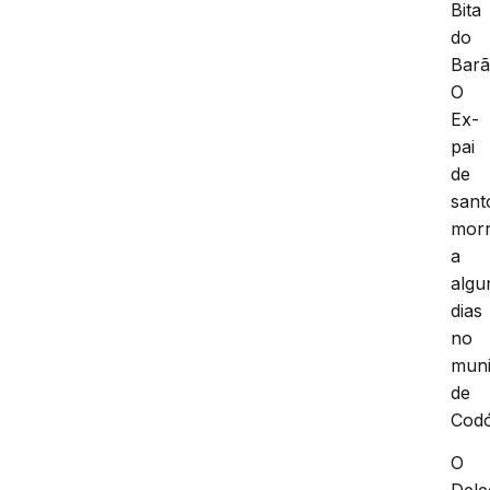
Bita
do
Barã
O
Ex-
pai
de
sant
mor
a
algu
dias
no
muni
de
Codó
O
Dele