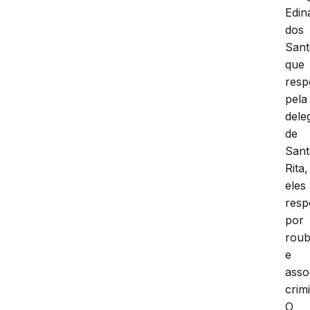
Edin
dos
Sant
que
res
pela
dele
de
Sant
Rita,
eles
resp
por
rou
e
asso
crim
O