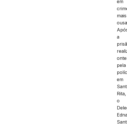
em
crim
mais
ousa
Apó
a
pris
real
ont
pela
políc
em
Sant
Rita,
o
Dele
Edna
Sant