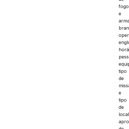
fogo
e
arm
bran
oper
eng
horá
pess
equi
tipo
de
miss
e
tipo
de
local
apro
de