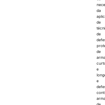
nece
da
apli
de
técn
de
defe
prot
de
arm
curt
e
long
e
defe
cont
arm
de