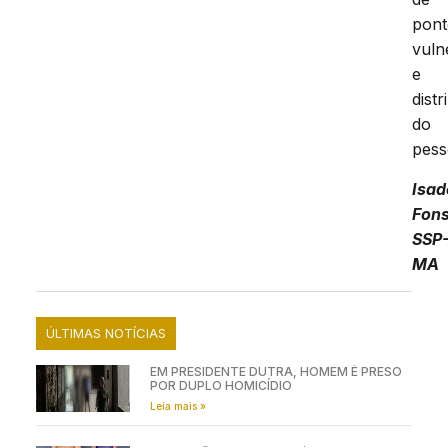
pont
vuln
e
distr
do
pess
Isad
Fon
SSP
MA
ÚLTIMAS NOTÍCIAS
EM PRESIDENTE DUTRA, HOMEM É PRESO
POR DUPLO HOMICÍDIO
Leia mais »