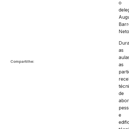
o
dele
Aug
Barr
Neto
Dura
as
aula
Compartilhe:
as
part
rec
técn
de
abo
pess
e
edif