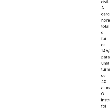
civil.
A
carg
hora
total
é
foi
de
14h/
para
uma
tur
de
40
alun
O
inst
foi