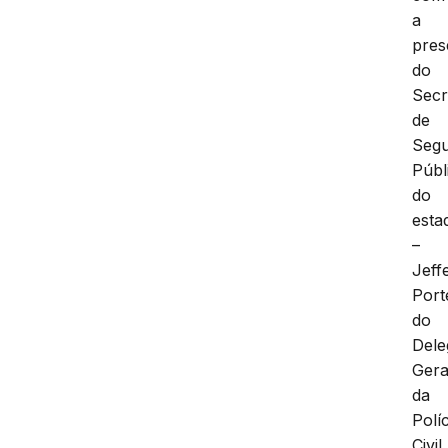
a
pres
do
Secr
de
Seg
Públ
do
esta
–
Jeff
Port
do
Dele
Gera
da
Políc
Civil