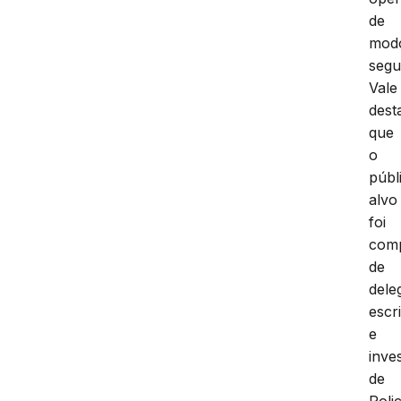
de
mod
segu
Vale
dest
que
o
públ
alvo
foi
com
de
dele
escr
e
inve
de
Polic