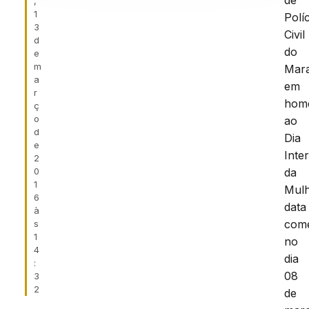
de
,
1
Políc
3
Civil
d
do
e
m
Mar
a
em
r
hom
ç
o
ao
d
Dia
e
Inte
2
0
da
1
Mulh
6
data
à
com
s
1
no
4
dia
:
08
3
2
de