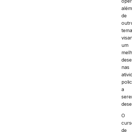
oper
alé
de
outr
tem
visa
um
mel
des
nas
ativ
polic
a
ser
dese
O
curs
de