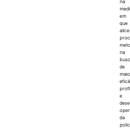
na
medi
em
que
alic
proc
meto
na
bus
de
maio
eficá
prof
e
dese
oper
da
polic