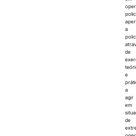
ope
polic
aper
a
polic
atra
de
exer
teór
e
prát
a
agir
em
situ
de
extr
oper