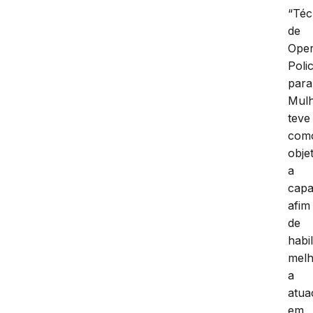
“Téc
de
Ope
Polic
para
Mulh
teve
com
obje
a
capa
afim
de
habil
mel
a
atua
em