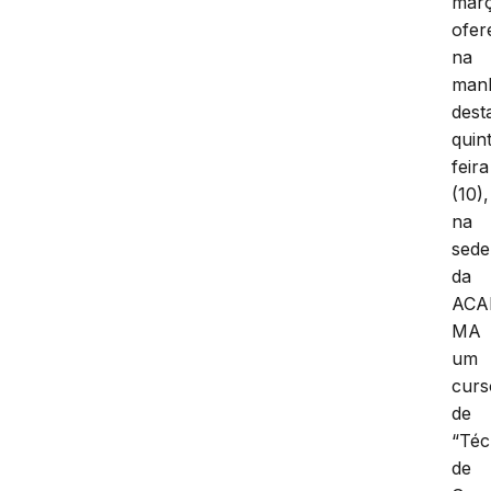
mar
ofer
na
man
dest
quin
feira
(10),
na
sede
da
ACA
MA
um
curs
de
“Téc
de