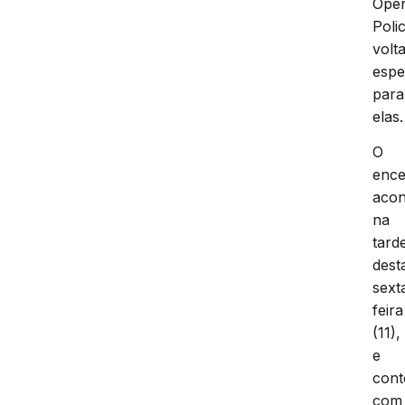
Ope
Polic
volt
espe
para
elas.
O
enc
acon
na
tard
dest
sext
feira
(11),
e
con
com