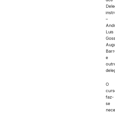
Dele
inst
–
And
Luis
Goss
Aug
Barr
e
outr
dele
O
curs
faz-
se
nece