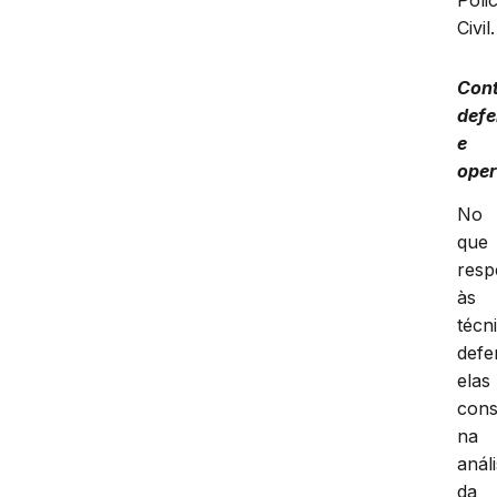
Civil.
Con
defe
e
oper
No
que
resp
às
técn
defe
elas
cons
na
anál
da