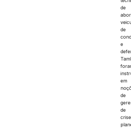
técn
de
abo
veicu
de
con
e
defe
Tam
for
inst
em
noç
de
gere
de
crise
plan