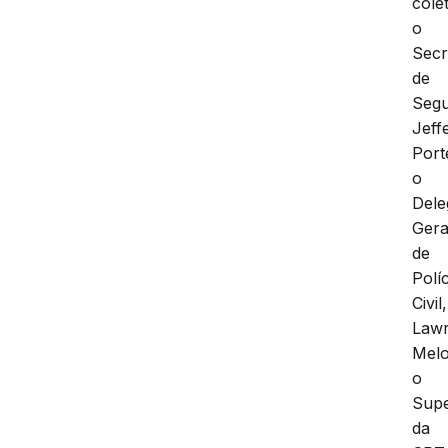
cole
o
Secr
de
Segu
Jeff
Port
o
Dele
Gera
de
Políc
Civil,
Law
Melo
o
Supe
da