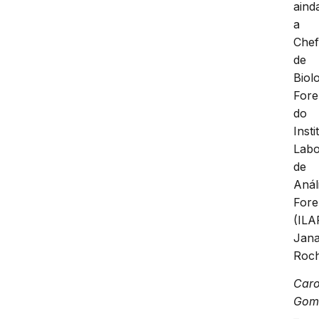
aind
a
Che
de
Biol
Fore
do
Insti
Labo
de
Anál
Fore
(ILA
Jana
Roch
Caro
Gom