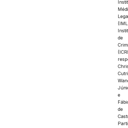
Insti
Méd
Lega
(IML
Insti
de
Crimi
(ICR
resp
Chri
Cutr
Wan
Júni
e
Fábi
de
Cast
Part