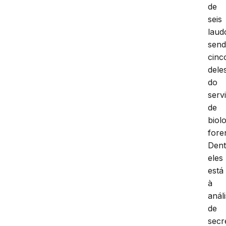
de
seis
laud
sen
cinc
dele
do
serv
de
biol
fore
Dent
eles
está
à
anál
de
secr