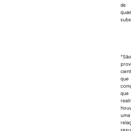
de
quai
subs
“Sã
prov
cient
que
com
que
real
hou
uma
rela
sexu