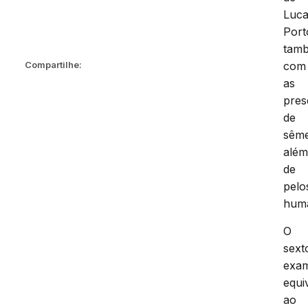
Luc
Port
tam
Compartilhe:
com
as
pres
de
sêm
alé
de
pelo
hum
O
sext
exa
equi
ao