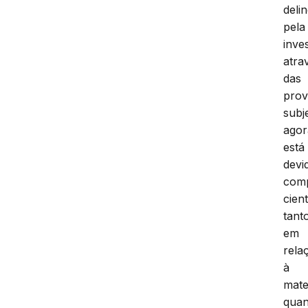
deli
pela
inve
atra
das
prov
subj
agor
está
devi
com
cien
tant
em
rela
à
mate
quan