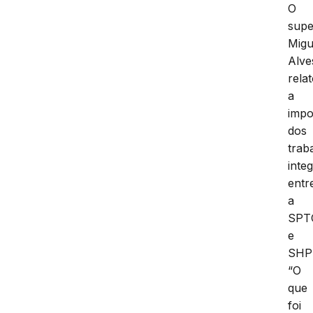
O
supe
Migu
Alve
rela
a
impo
dos
trab
inte
entr
a
SPT
e
SHP
“O
que
foi