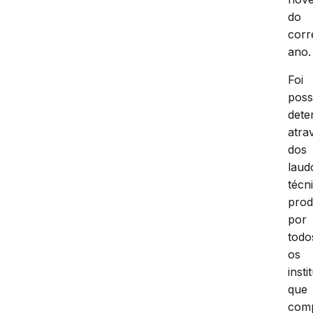
do
corr
ano.
Foi
poss
dete
atra
dos
laud
técn
prod
por
todo
os
insti
que
com