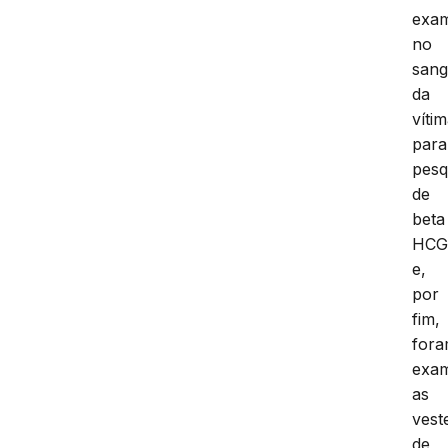
exa
no
san
da
víti
para
pesq
de
beta
HC
e,
por
fim,
for
exam
as
vest
de