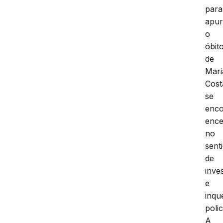
para
apur
o
óbit
de
Mari
Cost
se
enco
ence
no
sent
de
inve
e
inqu
polic
A