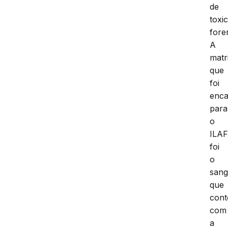
de
toxi
fore
A
matr
que
foi
enc
para
o
ILA
foi
o
sang
que
con
com
a