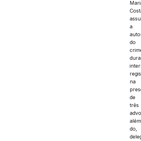
Mari
Cost
assu
a
auto
do
crim
dura
inte
regi
na
pres
de
três
advo
alé
do,
dele