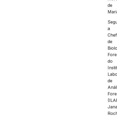
de
Mari
Seg
a
Che
de
Biol
Fore
do
Insti
Labo
de
Anál
Fore
(ILA
Jana
Roc