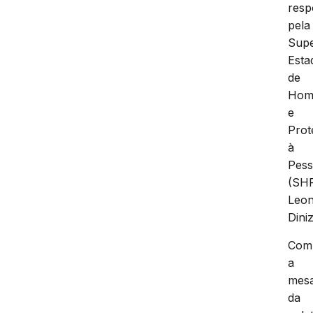
resp
pela
Supe
Esta
de
Homi
e
Prot
à
Pes
(SH
Leo
Diniz
Com
a
mes
da