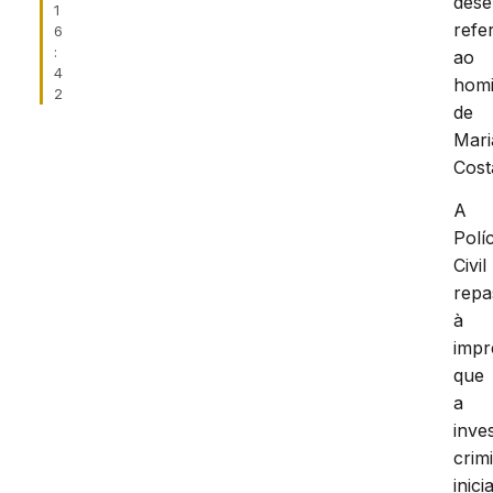
dese
1
refe
6
:
ao
4
homi
2
de
Mari
Cost
A
Políc
Civil
repa
à
impr
que
a
inve
crim
inici