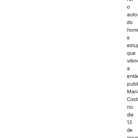
o
auto
do
homi
e
estu
que
viti
a
entã
publi
Mari
Cost
no
dia
13
de
nov