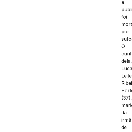
a
publi
foi
mor
por
sufo
O
cun
dela
Luc
Leite
Ribe
Port
(37)
mari
da
irmã
de