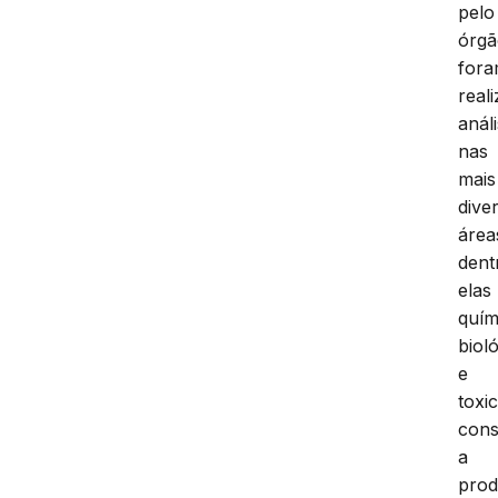
pelo
órg
for
real
anál
nas
mais
dive
área
dent
elas
quím
biol
e
toxi
cons
a
pro