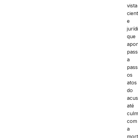
vista
cient
e
juríd
que
apon
pas
a
pass
os
atos
do
acu
até
culm
com
a
mor