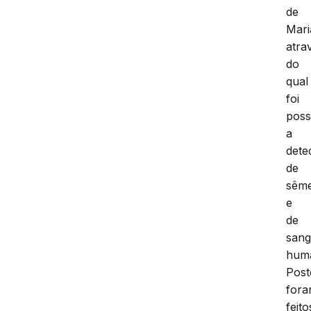
de
Mari
atra
do
qual
foi
poss
a
dete
de
sêm
e
de
san
hum
Post
for
feito