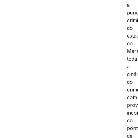
a
perí
crim
do
esta
do
Mar
toda
a
dinâ
do
crim
com
prov
inco
do
pon
de