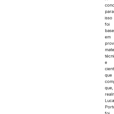
conc
para
isso
foi
bas
em
prov
mate
técn
e
cient
que
com
que,
real
Luc
Port
foi