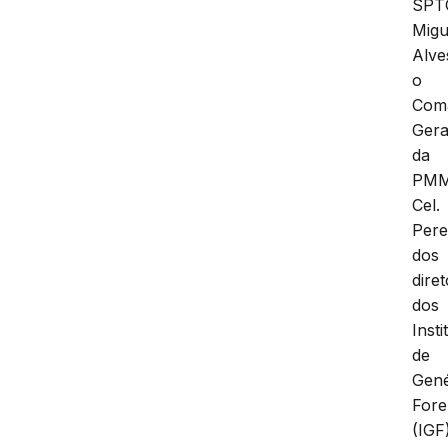
SPT
Migu
Alve
o
Com
Gera
da
PMM
Cel.
Pere
dos
dire
dos
Insti
de
Gené
Fore
(IGF