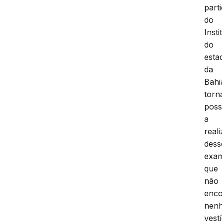
part
do
Insti
do
esta
da
Bahi
torn
poss
a
real
dess
exa
que
não
enco
nen
vestí