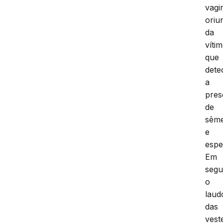
vagi
oriu
da
vítim
que
dete
a
pres
de
sêm
e
espe
Em
segu
o
laud
das
vest