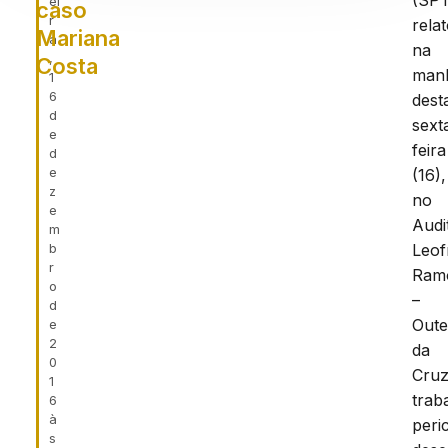
(SPT
ei
caso
r
rela
Mariana
a
na
,
Costa
man
1
6
dest
d
sext
e
feira
d
e
(16),
z
no
e
Audi
m
b
Leof
r
Ram
o
–
d
Oute
e
2
da
0
Cruz
1
trab
6
à
peric
s