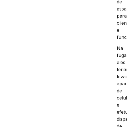
de
assa
para
clien
e
func
Na
fuga
eles
teri
leva
apar
de
celu
e
efet
disp
de