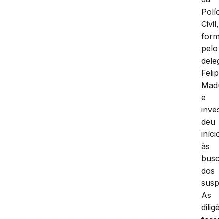
Políc
Civil,
for
pelo
dele
Feli
Madu
e
inve
deu
iníci
às
bus
dos
susp
As
dilig