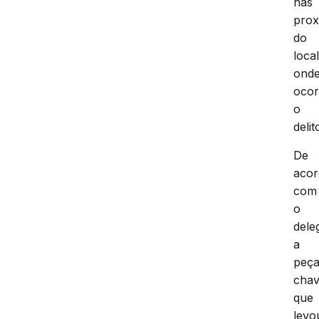
nas
prox
do
loca
ond
ocor
o
delit
De
aco
com
o
dele
a
peç
cha
que
levo