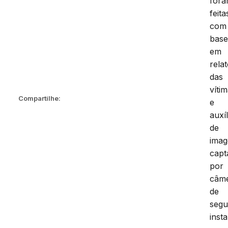
for
feita
com
bas
em
rela
das
víti
Compartilhe:
e
auxíl
de
imag
capt
por
câm
de
segu
inst