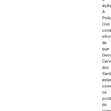
ação
A
Políc
Civil
cons
info
de
que
Geo
Carv
dos
Sant
estar
come
os
prod
do
crim