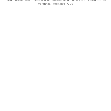
Estado do Maranhão – Polícia Civil do Estado do Maranhão © 2026 – Polícia Civil do
Maranhão. | (98) 3198-7700