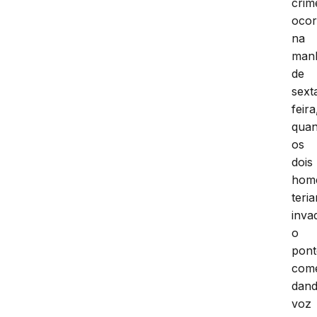
crim
ocor
na
man
de
sext
feira
qua
os
dois
hom
teri
inva
o
pon
come
dan
voz