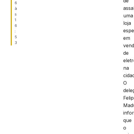
de
6
assa
à
s
uma
1
loja
6
espe
:
5
em
3
ven
de
elet
na
cida
O
dele
Feli
Madu
info
que
o