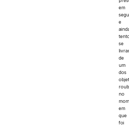
pres
em
segu
e
aind
tent
se
livra
de
um
dos
obje
rou
no
mom
em
que
foi