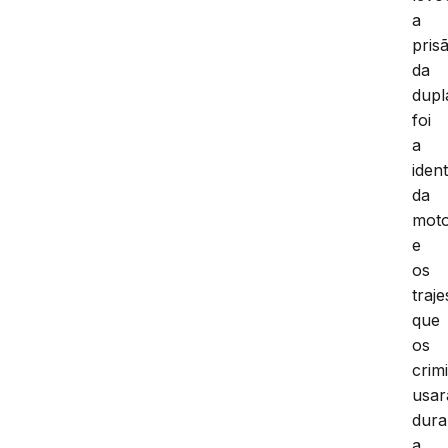
a
pris
da
dupl
foi
a
iden
da
moto
e
os
traje
que
os
crim
usa
dura
a