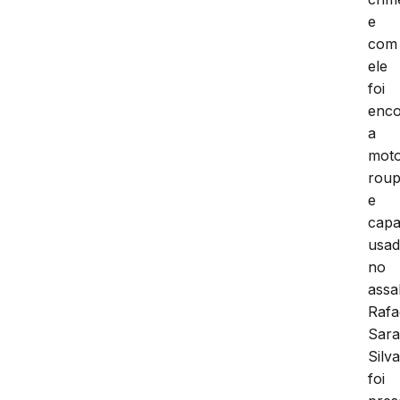
e
com
ele
foi
enco
a
moto
rou
e
capa
usa
no
assal
Rafa
Sara
Silv
foi