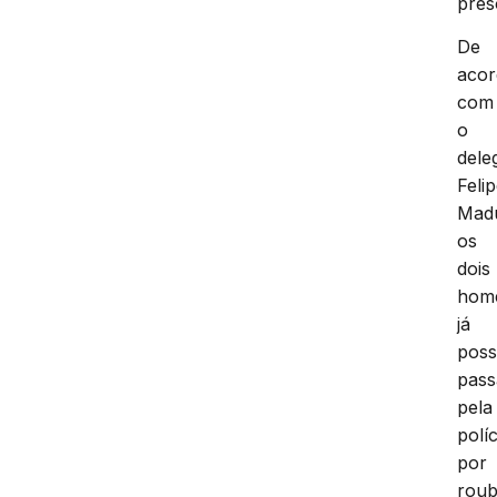
pres
De
aco
com
o
dele
Feli
Madu
os
dois
hom
já
pos
pas
pela
políc
por
rou