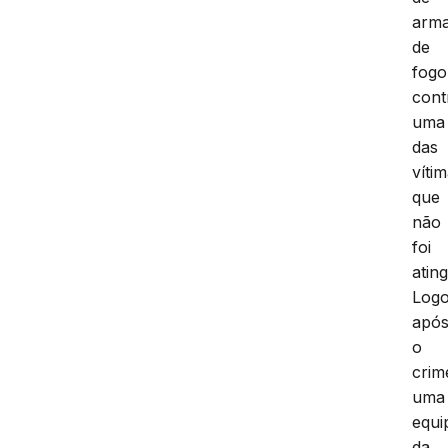
arm
de
fogo
cont
uma
das
vítim
que
não
foi
ating
Log
apó
o
crim
uma
equi
da