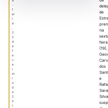
da
a
-
dele
f
de
ei
Estre
r
a
pren
,
na
2
sext
2
d
feira
e
(19),
f
Geo
e
v
Carv
e
dos
r
Sant
ei
e
r
o
Rafa
d
Sara
e
Silva
2
0
susp
1