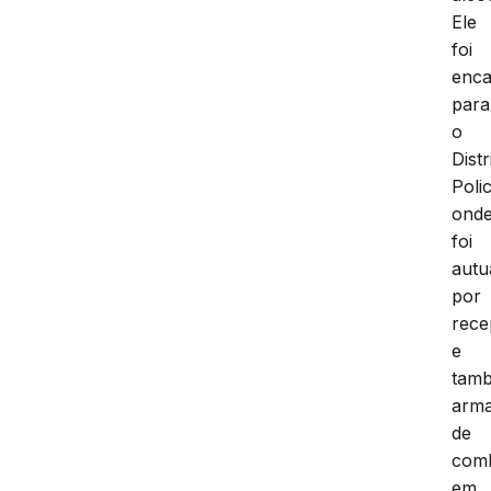
Ele
foi
enc
para
o
Distr
Polic
ond
foi
autu
por
rece
e
tam
arm
de
comb
em