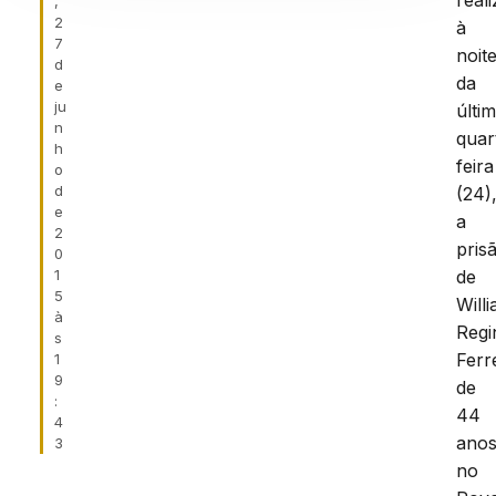
real
,
2
à
7
noit
d
da
e
ju
últi
n
quar
h
feira
o
d
(24)
e
a
2
pris
0
1
de
5
Will
à
Regi
s
Ferr
1
9
de
:
44
4
anos
3
no