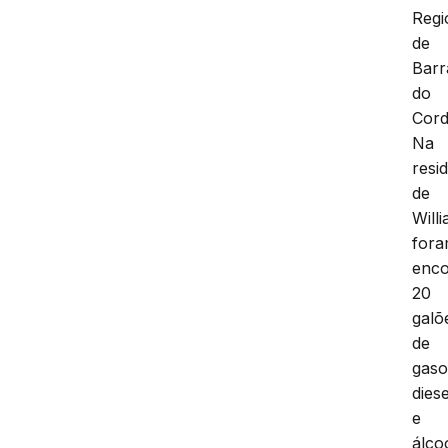
Regi
de
Barr
do
Cord
Na
resi
de
Will
for
enco
20
galõ
de
gaso
diese
e
álcoo