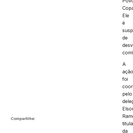
Pov
Copa
Ele
é
susp
de
desv
comb
A
açã
foi
coo
pelo
dele
Elso
Ram
Compartilhe:
titul
da