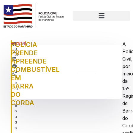
POLÍCIA
P
A
VOLTAR
u
Políc
PRENDE
bl
Civil,
APREENDE
ic
a
por
COMBUSTÍVEL
d
mei
EM
o
da
e
BARRA
15º
m
DO
:
Regi
s
CORDA
de
á
Barr
b
a
do
d
Cor
o