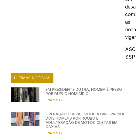
desa
com
as
nor
vige
AS
SSP
ÚLTIMAS NOTÍCIAS
EM PRESIDENTE DUTRA, HOMEM É PRESO
POR DUPLO HOMICÍDIO
Leia mais »
OPERAÇÃO CHEVAL: POLÍCIA CIVIL PRENDE
DOIS HOMENS POR ROUBO E
ADULTERAÇÃO DE MOTOCICLETAS EM
CAXIAS
Leia mais »