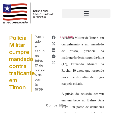
Polícia
Public
VOLTAR
A Polícia Militar de Timon, em
ado
Militar
cumprimento a um mandado
em:
cumpre
segun
de prisão, prendeu, na
da-
madrugada desta segunda-feira
mandado
feira,
(17), Fernando Moraes da
contra
17 de
outubr
Rocha, 40 anos, que responde
traficante
o de
por crime de tráfico de drogas
em
2011
naquela cidade.
às
Timon
19:59
A prisão do acusado ocorreu
em um beco no Bairro Bela
Compartilhe:
Vista. Em posse de denúncias