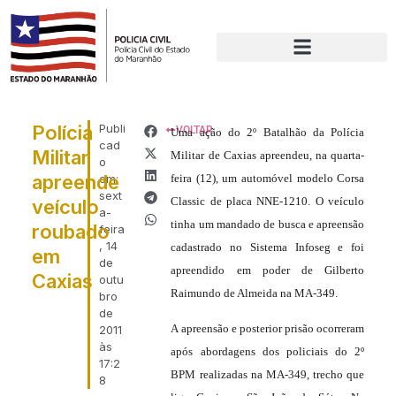
Polícia
Publi
VOLTAR
Uma ação do 2º Batalhão da Polícia
cad
Militar
Militar de Caxias apreendeu, na quarta-
o
apreende
em:
feira (12), um automóvel modelo Corsa
sext
Classic de placa NNE-1210. O veículo
veículo
a-
tinha um mandado de busca e apreensão
roubado
feira
, 14
cadastrado no Sistema Infoseg e foi
em
de
apreendido em poder de Gilberto
Caxias
outu
Raimundo de Almeida na MA-349.
bro
de
A apreensão e posterior prisão ocorreram
2011
às
após abordagens dos policiais do 2º
17:2
BPM realizadas na MA-349, trecho que
8