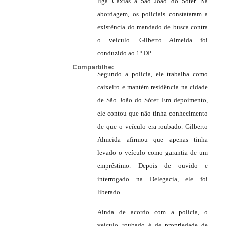
liga Caxias a São João do Sóter. Na
abordagem, os policiais constataram a
existência do mandado de busca contra
o veículo. Gilberto Almeida foi
conduzido ao 1º DP.
Compartilhe:
Segundo a polícia, ele trabalha como
caixeiro e mantém residência na cidade
de São João do Sóter. Em depoimento,
ele contou que não tinha conhecimento
de que o veículo era roubado. Gilberto
Almeida afirmou que apenas tinha
levado o veículo como garantia de um
empréstimo. Depois de ouvido e
interrogado na Delegacia, ele foi
liberado.
Ainda de acordo com a polícia, o
veículo roubado é de propriedade de