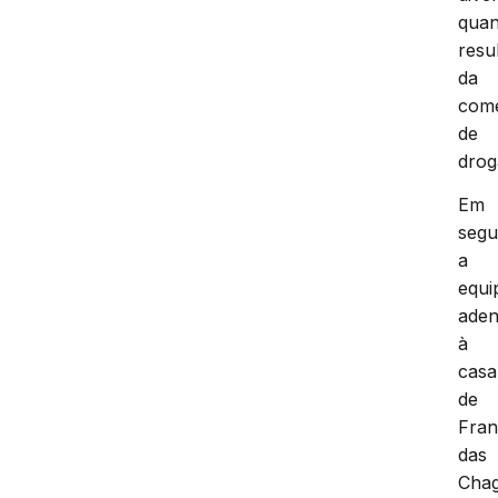
quan
resu
da
come
de
drog
Em
segu
a
equi
aden
à
casa
de
Fran
das
Chag