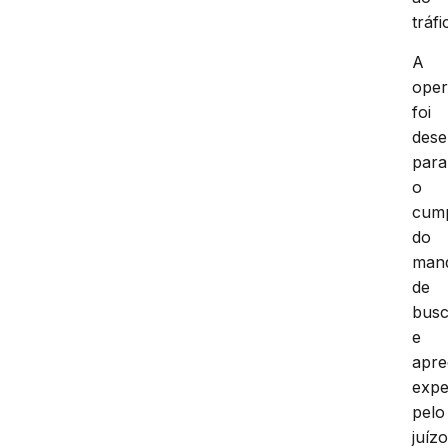
tráfi
A
ope
foi
des
para
o
cum
do
man
de
bus
e
apr
expe
pelo
juíz