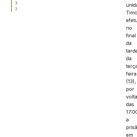
3
unid
2
Tim
efet
no
final
da
tard
da
terç
feira
(13),
por
volt
das
17:0
a
pris
em