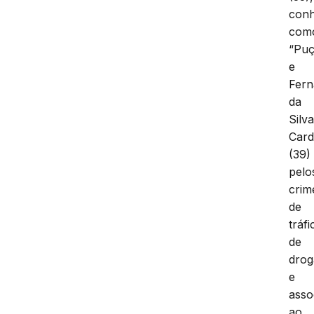
conh
com
“Puç
e
Fer
da
Silv
Car
(39)
pelo
crim
de
tráfi
de
drog
e
asso
ao