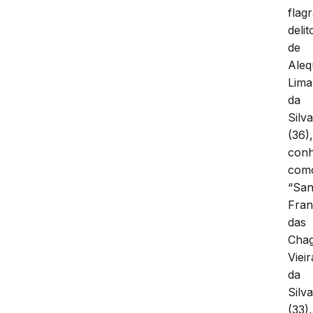
flag
delit
de
Aleq
Lima
da
Silv
(36)
conh
com
“San
Fran
das
Cha
Vieir
da
Silv
(33),