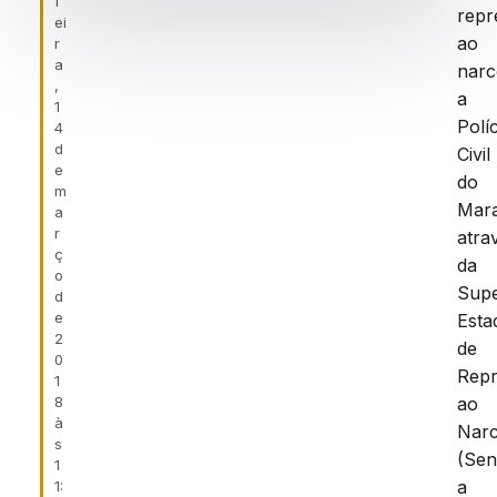
f
repr
ei
ao
r
a
narc
,
a
1
Políc
4
d
Civil
e
do
m
Mar
a
r
atra
ç
da
o
Supe
d
e
Esta
2
de
0
Rep
1
8
ao
à
Narc
s
(Sen
1
a
1: