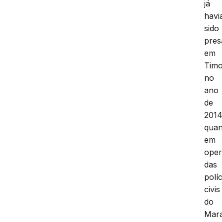
já
havi
sido
pres
em
Tim
no
ano
de
201
quan
em
ope
das
políc
civis
do
Mar