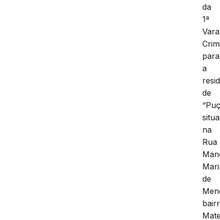
da
1ª
Vara
Crim
para
a
resi
de
“Puç
situ
na
Rua
Man
Mar
de
Men
bair
Mate