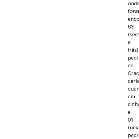
ond
for
enco
63
(ses
e
três)
pedr
de
Crac
cert
quan
em
dinh
e
01
(um
pedr