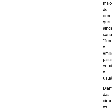
maio
de
crac
que
aind
seri
“fra
e
emb
para
ven
a
usuá
Dian
das
circ
as