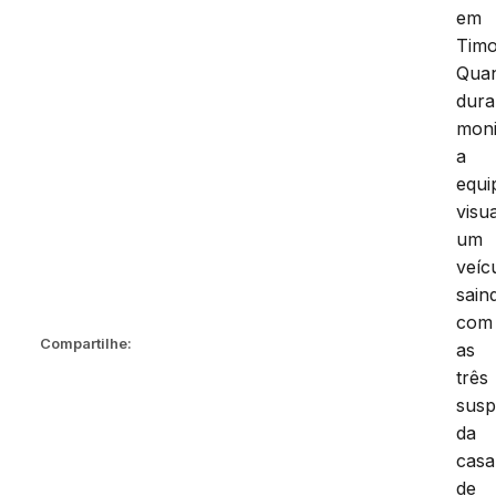
em
Timo
Qua
dura
moni
a
equi
visu
um
veíc
sain
com
Compartilhe:
as
três
susp
da
casa
de