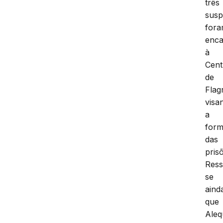
três
susp
for
enc
à
Cent
de
Flag
visa
a
form
das
pris
Ress
se
aind
que
Aleq