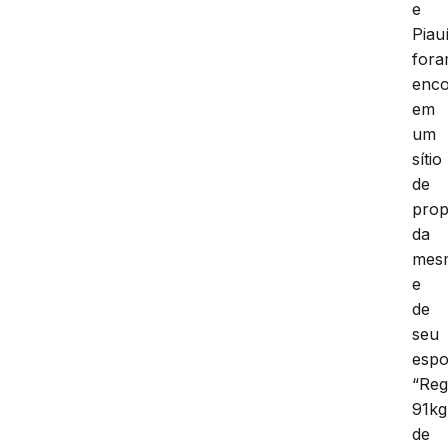
e
Piauí
for
enco
em
um
sítio
de
prop
da
mes
e
de
seu
esp
“Reg
91kg
de