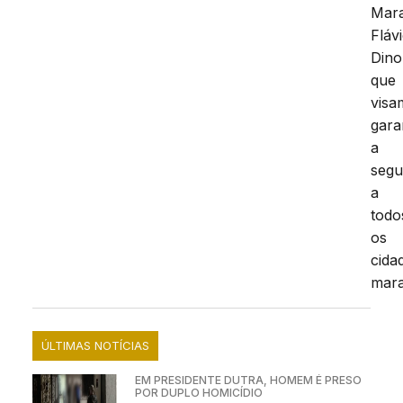
Mar
Fláv
Dino
que
visa
gara
a
segu
a
todo
os
cida
mara
ÚLTIMAS NOTÍCIAS
EM PRESIDENTE DUTRA, HOMEM É PRESO
POR DUPLO HOMICÍDIO