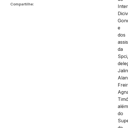
Compartilhe:
Inter
Diciv
Gonç
e
dos
assi
da
Spci
dele
Jali
Alan
Frei
Agn
Timó
alé
do
Supe
de