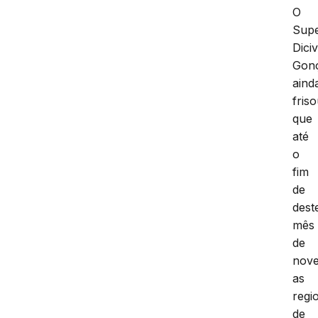
O
Supe
Diciv
Gonç
aind
fris
que
até
o
fim
de
dest
mês
de
nov
as
regi
de