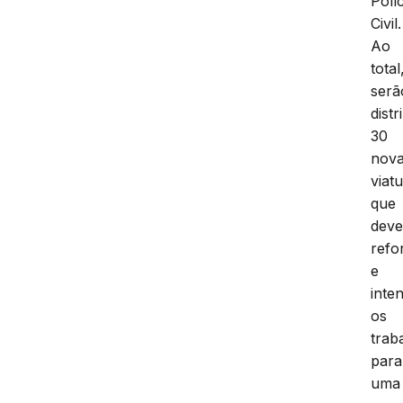
Políc
Civil.
Ao
total
serã
distr
30
nov
viat
que
dev
refo
e
inten
os
trab
para
uma