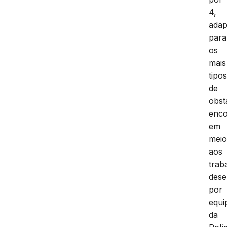
4,
adap
para
os
mais
tipo
de
obst
enco
em
meio
aos
trab
dese
por
equi
da