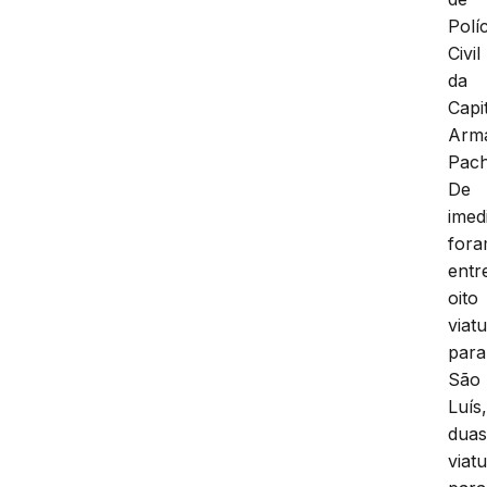
Políc
Civil
da
Capit
Arm
Pac
De
imed
for
entr
oito
viat
para
São
Luís
dua
viat