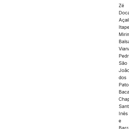
Zé
Doc
Açai
Itap
Miri
Bals
Vian
Pedr
São
Joã
dos
Pato
Baca
Chap
Sant
Inês
e
Barr