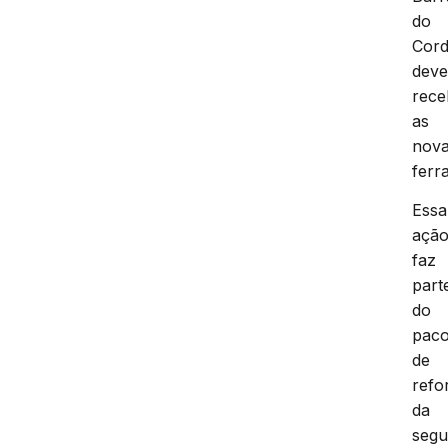
do
Cor
dev
rece
as
nov
ferr
Essa
açã
faz
part
do
paco
de
refo
da
segu