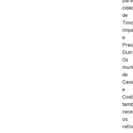
para
cida
de
Timo
Impe
e
Pres
Dutr
Os
muni
de
Caxi
e
Cod
tam
rec
os
refo