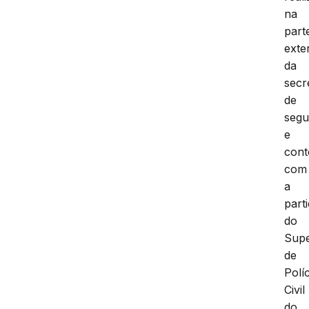
na
part
exte
da
secr
de
segu
e
con
com
a
part
do
Supe
de
Políc
Civil
do