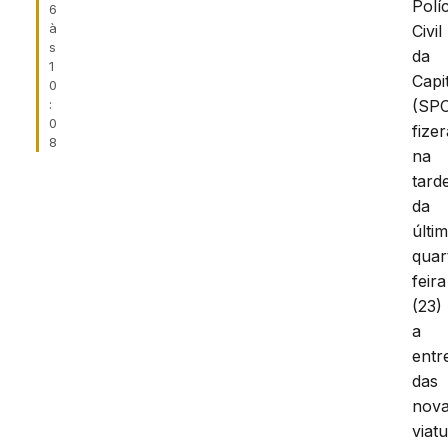
Políc
6
à
Civil
s
da
1
Capi
0
(SP
:
0
fize
8
na
tard
da
últi
quar
feira
(23)
a
entr
das
nov
viat