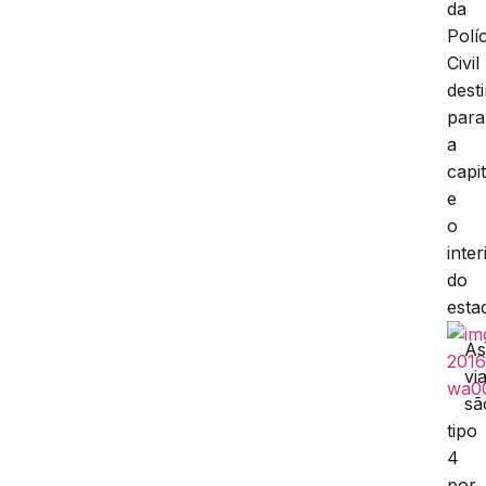
da
Políc
Civil
dest
para
a
capit
e
o
inter
do
esta
A
vi
sã
tipo
4
por