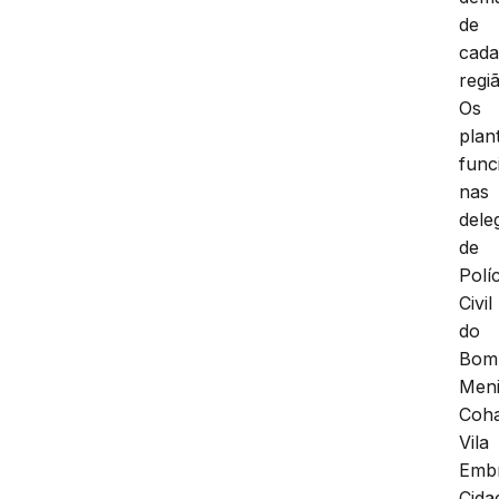
de
cad
regi
Os
plan
fun
nas
dele
de
Políc
Civil
do
Bom
Meni
Coha
Vila
Embr
Cida