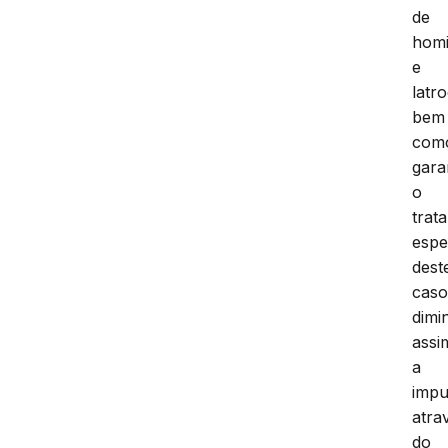
de
homi
e
latro
bem
com
gara
o
trat
espe
dest
caso
dimi
assi
a
impu
atra
do