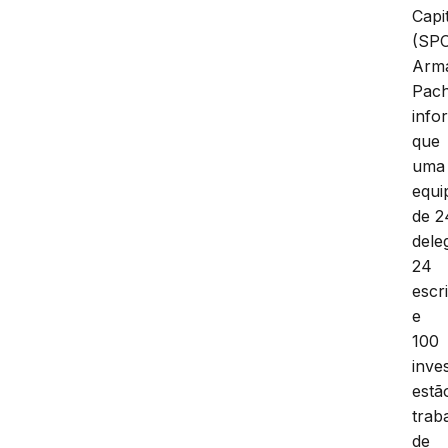
Capi
(SPC
Arm
Pac
info
que
uma
equi
de 2
dele
24
escr
e
100
inve
estã
trab
de