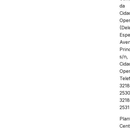
da
Cida
Oper
(Del
Espe
Aven
Princ
s/n,
Cida
Oper
Tele
3218
2530
3218
2531
Plan
Cent