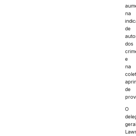
aum
na
indi
de
auto
dos
crim
e
na
cole
apri
de
prov
O
dele
gera
Law