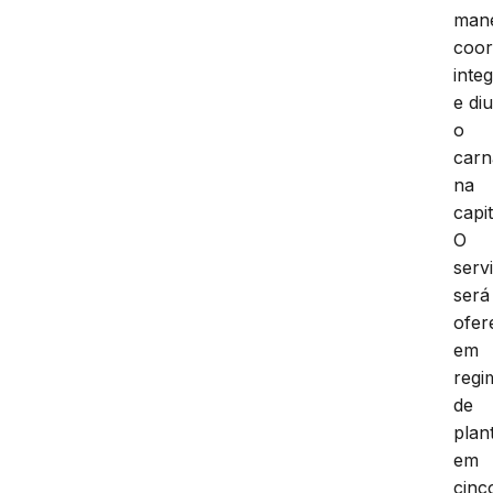
mane
coor
inte
e di
o
carn
na
capit
O
serv
será
ofer
em
regi
de
plan
em
cinc