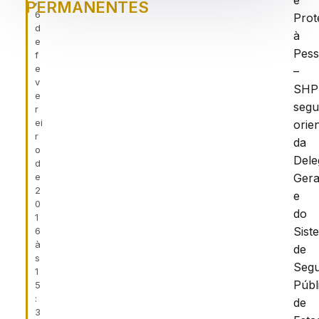
e
,
PERMANENTES
6
Prot
d
à
e
Pes
f
e
–
v
SHP
e
segu
r
ei
orie
r
da
o
Dele
d
e
Gera
2
e
0
do
1
Sist
6
à
de
s
Seg
1
Públ
5
:
de
3