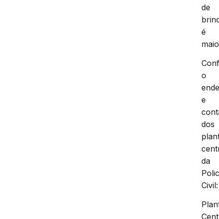
de
brin
é
maio
Conf
o
end
e
cont
dos
plan
cent
da
Polic
Civil:
Plan
Cent