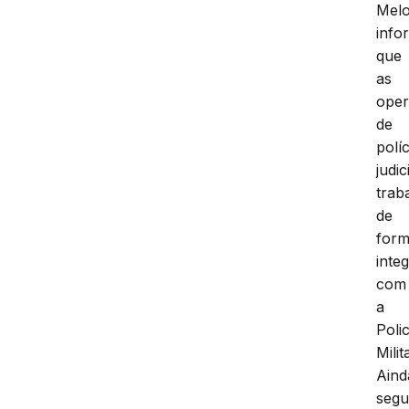
Melo
info
que
as
ope
de
políc
judic
trab
de
for
inte
com
a
Polic
Milit
Aind
seg