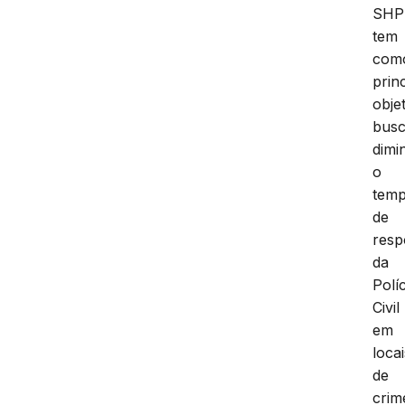
SHP
tem
com
prin
obje
busc
dimi
o
tem
de
resp
da
Políc
Civil
em
locai
de
crim