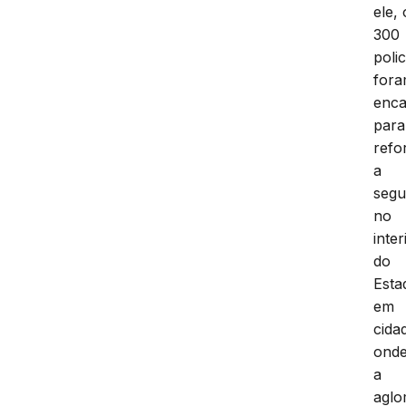
ele,
300
polic
for
enc
para
refo
a
segu
no
inter
do
Esta
em
cida
ond
a
agl