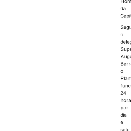
Homi
da
Capit
Seg
o
dele
Supe
Aug
Barr
o
Plan
func
24
hora
por
dia
e
sete