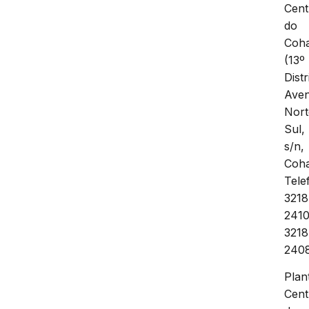
Cent
do
Coha
(13º
Distr
Aven
Nort
Sul,
s/n,
Coha
Tele
3218
2410
3218
240
Plan
Cent