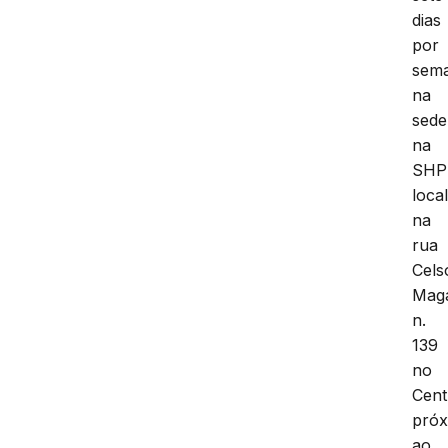
dias
por
sem
na
sede
na
SHP
loca
na
rua
Cels
Maga
n.
139
no
Cent
pró
ao