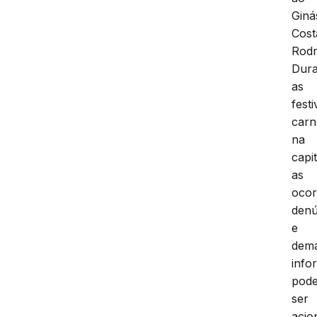
Giná
Cost
Rodr
Dura
as
fest
carn
na
capit
as
ocor
denú
e
dema
info
pod
ser
acio