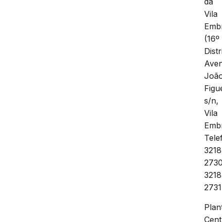
da
Vila
Embr
(16º
Distr
Aven
Joã
Figu
s/n,
Vila
Embr
Tele
3218
2730
3218
2731
Plan
Cent