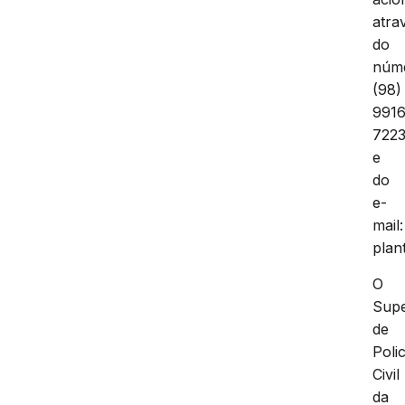
atra
do
núm
(98)
9916
722
e
do
e-
mail:
plan
O
Supe
de
Polic
Civil
da