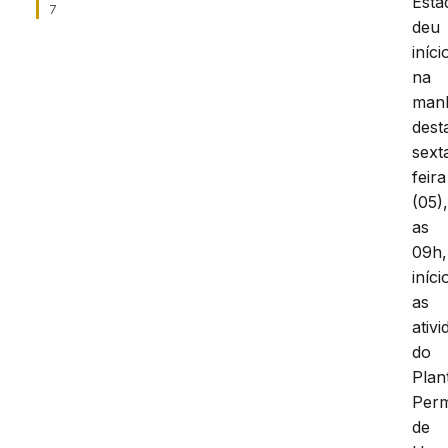
Esta
7
deu
iníci
na
man
dest
sext
feira
(05)
as
09h,
iníci
as
ativ
do
Plan
Per
de