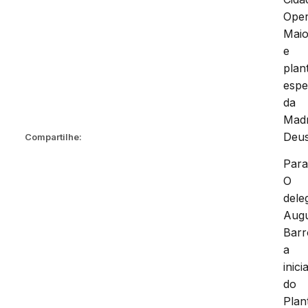
Oper
Mai
e
plan
espe
da
Mad
Deus
Compartilhe:
Par
O
dele
Aug
Barr
a
inici
do
Plan