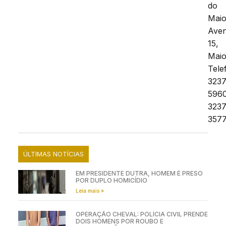
do
Maio
Aven
15,
Maio
Tele
323
596
323
357
ÚLTIMAS NOTÍCIAS
EM PRESIDENTE DUTRA, HOMEM É PRESO
POR DUPLO HOMICÍDIO
Leia mais »
OPERAÇÃO CHEVAL: POLÍCIA CIVIL PRENDE
DOIS HOMENS POR ROUBO E